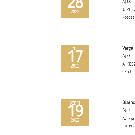
28
Ajak
A KÉSZ
2022
közöss
Varga
OKT
17
Ajak
A KÉSZ
2022
októbe
Bizánc
SZEPT
19
Ajak
Az aja
2022
történ