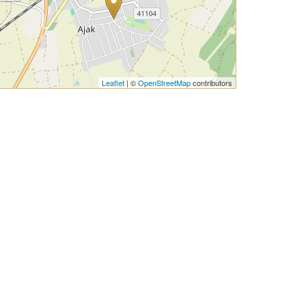
Leaflet
| ©
OpenStreetMap
contributors