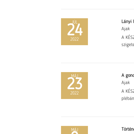
Lányi 
JÚL
24
Ajak
A KÉSZ
2022
sziget
A gono
MÁJ
23
Ajak
A KÉSZ
2022
plébán
Történ
MÁJ