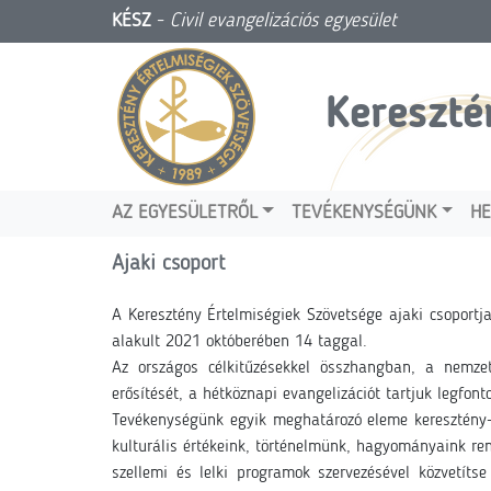
KÉSZ
-
Civil evangelizációs egyesület
Kereszté
AZ EGYESÜLETRŐL
TEVÉKENYSÉGÜNK
HE
Ajaki csoport
A Keresztény Értelmiségiek Szövetsége ajaki csoportj
alakult 2021 októberében 14 taggal.
Az országos célkitűzésekkel összhangban, a nemzeti
erősítését, a hétköznapi evangelizációt tartjuk legfon
Tevékenységünk egyik meghatározó eleme keresztény-k
kulturális értékeink, történelmünk, hagyományaink re
szellemi és lelki programok szervezésével közvetíts