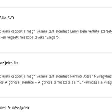
Béla SVD
 ajaki csoportja meghívására tart előadást Lányi Béla verbita szerzet
eken végzett missziós tevékenységéről.
sz jelenléte
 ajaki csoportja meghívására tart előadást Pankoti József Nyíregyház
os A gonosz jelenléte – A gonosz természete és munkálkodása a vilá
elmi felelősségünk