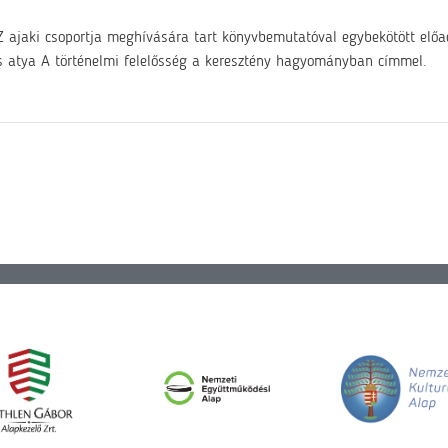
 ajaki csoportja meghívására tart könyvbemutatóval egybekötött előa
 atya A történelmi felelősség a keresztény hagyományban címmel.