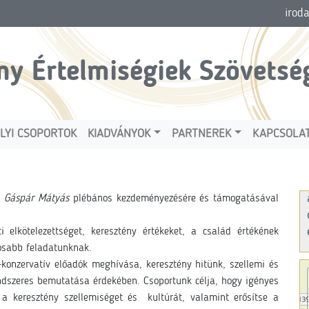
irod
ny Értelmiségiek Szövetsé
LYI CSOPORTOK
KIADVÁNYOK
PARTNEREK
KAPCSOLA
a
Gáspár Mátyás
plébános kezdeményezésére és támogatásával
 elkötelezettséget, keresztény értékeket, a család értékének
tosabb feladatunknak.
onzervatív előadók meghívása, keresztény hitünk, szellemi és
ndszeres bemutatása érdekében. Csoportunk célja, hogy igényes
e a keresztény szellemiséget és kultúrát, valamint erősítse a