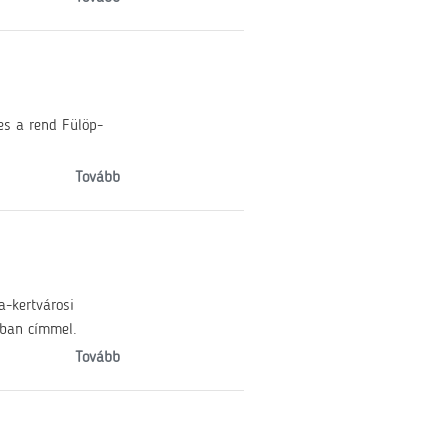
es a rend Fülöp-
Tovább
a-kertvárosi
gban címmel.
Tovább