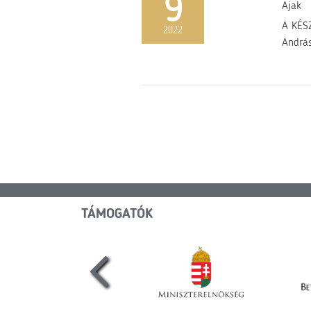
9
Ajak
A KÉSZ
2022
András
TÁMOGATÓK