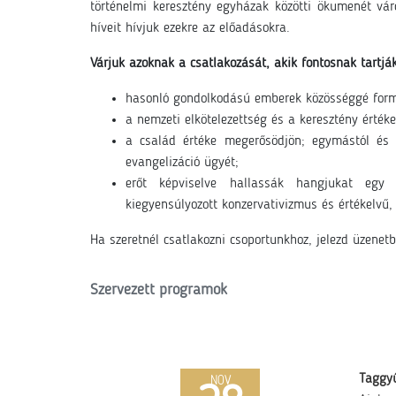
történelmi keresztény egyházak közötti ökumenét
vá
híveit hívjuk ezekre az előadásokra.
Várjuk azoknak a csatlakozását, akik fontosnak tartjá
hasonló gondolkodású emberek közösséggé form
a nemzeti elkötelezettség és a keresztény érté
a család értéke megerősödjön; egymástól és k
evangelizáció ügyét;
erőt képviselve hallassák hangjukat egy 
kiegyensúlyozott konzervativizmus és értékelvű, 
Ha szeretnél csatlakozni csoportunkhoz, jelezd üzenet
Szervezett programok
Taggy
NOV