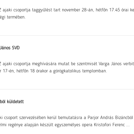
 ajaki csoportja taggyűlést tart november 28-án, hétfőn 17.45 órai ke
égi termében.
 János SVD
 ajaki csoportja meghívására mutat be szentmisét Varga János verbit
r 17-én, hétfőn 18 órakor a görögkatolikus templomban.
ból küldetett
ki csoport szervezésében kerül bemutatásra a Parjor András Bizáncból
elmi regénye alapján készült egyszemélyes opera Kristofori Ferenc ...