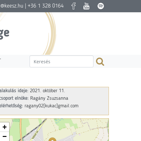
a@keesz.hu
| +36 1 328 0164
ge
T
alakulás ideje:
2021. október 11.
csoport elnöke:
Ragány Zsuzsanna
elérhetőség:
ragany02
[kukac]gmail.com
+
−