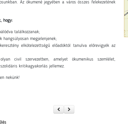
rosunkban
. Az ökumené jegyében a város összes felekezetének
k, hogy:
álódva találkozzanak;
kek hangsúlyosan megjelenjenek;
eresztény elkötelezettségű előadóktól tanulva előrevigyék az
olyan civil szervezetben, amelyet ökumenikus szemlélet,
szolidáris kritikagyakorlás jellemez.
ben nekünk!
űlés