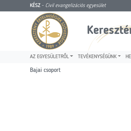
KÉSZ
-
Civil evangelizációs egyesület
Kereszté
AZ EGYESÜLETRŐL
TEVÉKENYSÉGÜNK
HE
Bajai csoport