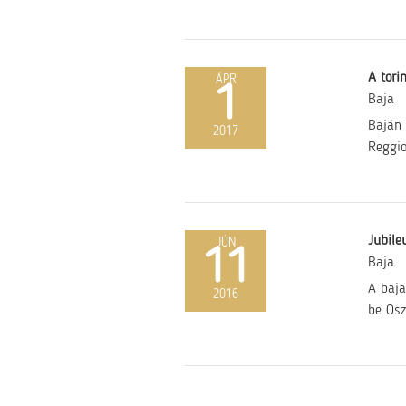
A torin
ÁPR
1
Baja
Baján 
2017
Reggio
Jubile
JÚN
11
Baja
A baja
2016
be Osz