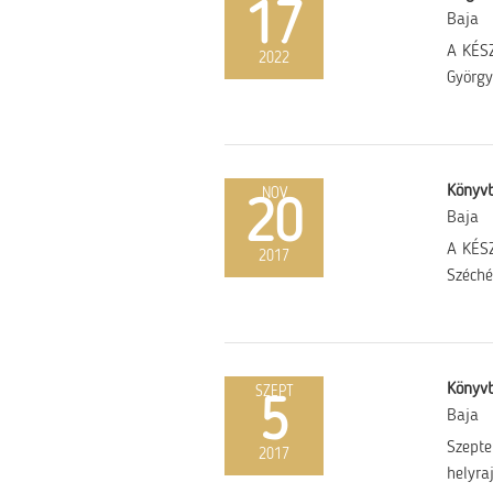
17
Baja
A KÉSZ
2022
György
Könyv
NOV
20
Baja
A KÉSZ
2017
Széché
Könyv
SZEPT
5
Baja
Szepte
2017
helyra