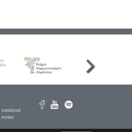
 szabályzat
 minket