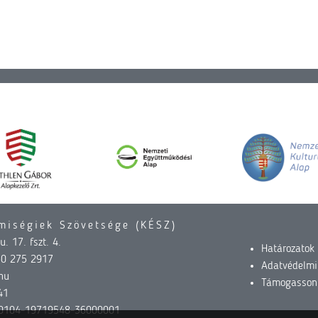
miségiek Szövetsége (KÉSZ)
. 17. fszt. 4.
Határozatok
30 275 2917
Adatvédelmi
hu
Támogasson
41
0104-19719548-36000001