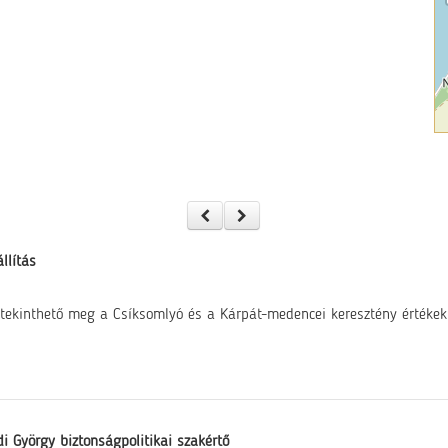
llítás
tekinthető meg a Csíksomlyó és a Kárpát-medencei keresztény értékek c
i György biztonságpolitikai szakértő