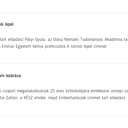
ói lepel
tart előadást Pályi Gyula, az Olasz Nemzeti Tudományos Akadémia ta
 Emiliai Egyetem kémia professzora A torinói lepel címmel
um lezárása
i csoport megalakulásának 25 éves évfordulójára emlékezve ünnepi s
tie Zoltán, a KÉSZ elnöke, majd Emberhalászok címmel tart előadást.