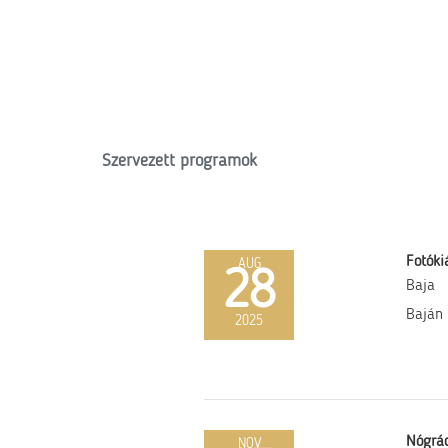
Szervezett programok
Fotókiá
AUG
28
Baja
Baján 
2025
Nógrád
NOV