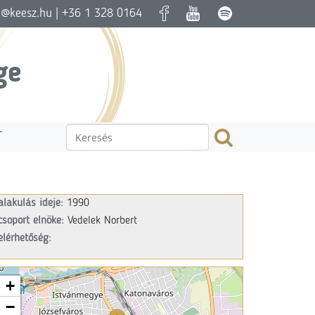
a@keesz.hu
| +36 1 328 0164
ge
T
alakulás ideje:
1990
csoport e
lnöke:
Vedelek Norbert
elérhetőség:
+
−