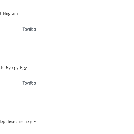
st Nógrádi
Tovább
ele György Egy
Tovább
epülések néprajzi-