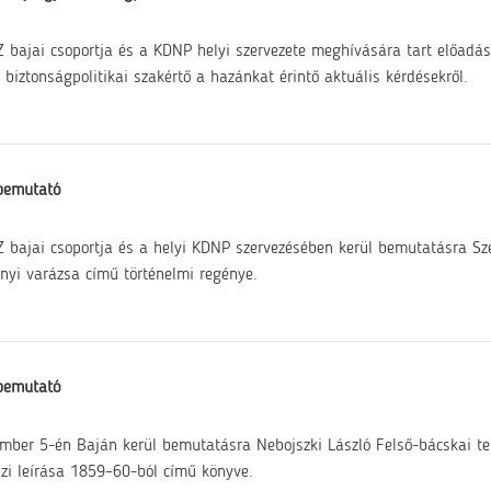
 bajai csoportja és a KDNP helyi szervezete meghívására tart előadá
 biztonságpolitikai szakértő a hazánkat érintő aktuális kérdésekről.
bemutató
 bajai csoportja és a helyi KDNP szervezésében kerül bemutatásra Sz
nyi varázsa című történelmi regénye.
bemutató
mber 5-én Baján kerül bemutatásra Nebojszki László Felső-bácskai tel
jzi leírása 1859–60-ból című könyve.