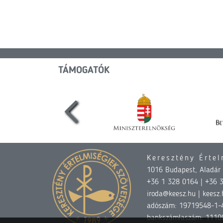
TÁMOGATÓK
Keresztény Értel
1016 Budapest, Aladár u
+36 1 328 0164 | +36 
iroda@keesz.hu | keesz.
adószám: 19719548-1-
bankszámlaszám: 1110