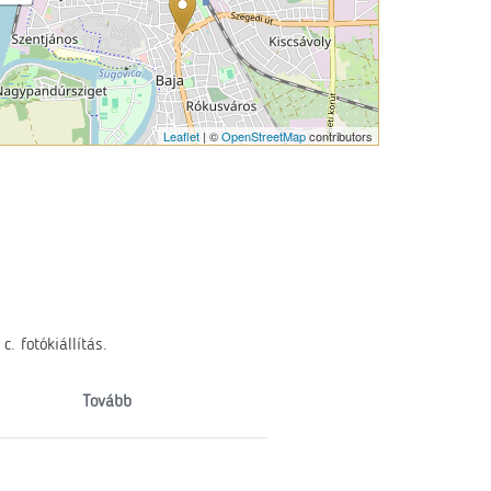
Leaflet
| ©
OpenStreetMap
contributors
. fotókiállítás.
Tovább