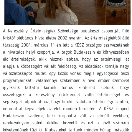
A Keresztény Értelmiségiek Szövetsége budakeszi csoportját Filó
Kristóf plébános hívta életre 2002 nyarán. Az értelmiségiekből álló
társaság 2004. március 11-én lett a KÉSZ országos szervezetének
a hivatalos helyi csoportja. A tagok Budakeszin és környezetében
élő értelmiségek, akik hisznek abban, hogy az értelmiségi lét
alapja a közösségért vállalt felelősség. Az előadások témája nagy
változatosságot mutat, egy közös vonás mégis egységessé teszi
programjainkat: valamennyi szakember a hívő ember szemével
igyekszik láttatni korunk fontos kérdéseit. Célunk, hogy
összefogjuk a keresztény értékrendet valló értelmiséget és
segítséget adjunk ahhoz, hogy hitüket valóban értelmiségi szinten,
öntudattal képviseljék az élet minden területén. A KÉSZ csoport
Budakeszin szellemi, lelki központtá vált az elmúlt években,
rendezvényein valódi értéket közvetít és ezt a jövő számára
követendőnek tűzi ki. Klubesteket tartunk minden hónap második