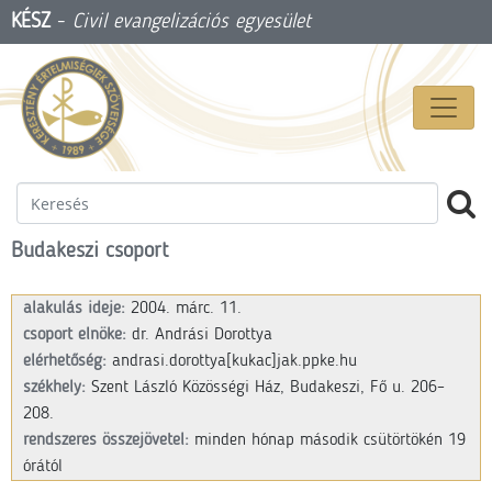
KÉSZ
-
Civil evangelizációs egyesület
Budakeszi csoport
alakulás ideje:
2004. márc. 11.
csoport elnöke:
dr. Andrási Dorottya
elérhetőség:
andrasi.dorottya
[kukac]jak.ppke.hu
székhely:
Szent László Közösségi Ház, Budakeszi, Fő u. 206–
208.
rendszeres összejövetel:
minden hónap második csütörtökén 19
órától