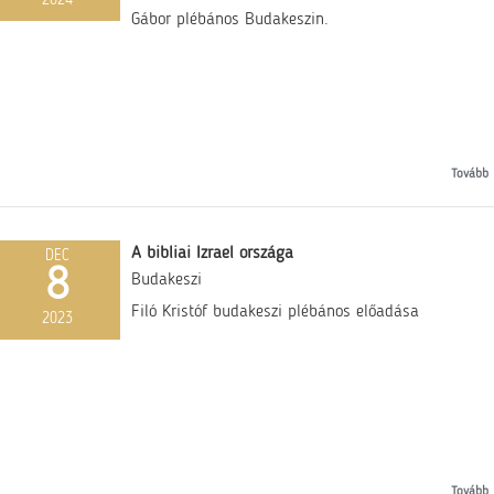
2024
Gábor plébános Budakeszin.
Tovább
A bibliai Izrael országa
DEC
8
Budakeszi
Filó Kristóf budakeszi plébános előadása
2023
Tovább