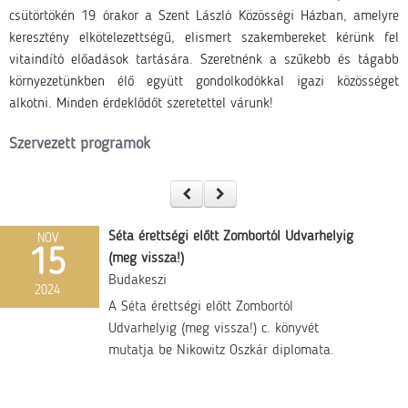
csütörtökén 19 órakor a Szent László Közösségi Házban, amelyre
keresztény elkötelezettségű, elismert szakembereket kérünk fel
vitaindító előadások tartására. Szeretnénk a szűkebb és tágabb
környezetünkben élő együtt gondolkodókkal igazi közösséget
alkotni. Minden érdeklődőt szeretettel várunk!
Szervezett programok
Séta érettségi előtt Zombortól Udvarhelyig
NOV
15
(meg vissza!)
Budakeszi
2024
A Séta érettségi előtt Zombortól
Udvarhelyig (meg vissza!) c. könyvét
mutatja be Nikowitz Oszkár diplomata.