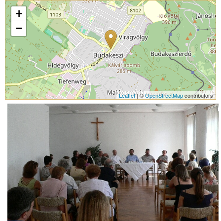
+
−
Leaflet
| ©
OpenStreetMap
contributors