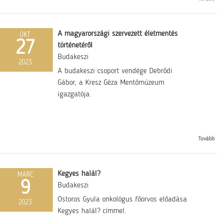
A magyarországi szervezett életmentés
OKT
27
történetéről
Budakeszi
2023
A budakeszi csoport vendége Debrődi
Gábor, a Kresz Géza Mentőmúzeum
igazgatója.
Tovább
Kegyes halál?
MÁRC
9
Budakeszi
Ostoros Gyula onkológus főorvos előadása
2023
Kegyes halál? címmel.