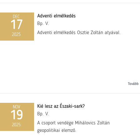
Adventi elmélkedés
DEC
17
Bp. V.
Adventi elmélkedés Osztie Zoltán atyával.
2025
Tovább
Kié lesz az Északi-sark?
NOV
19
Bp. V.
A csoport vendége Mihálovics Zoltán
2025
geopolitikai elemző.