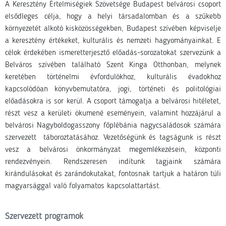
A Keresztény Értelmiségiek Szövetsége Budapest belvárosi csoport
elsődleges célja, hogy a helyi társadalomban és a szűkebb
környezetét alkotó kisközösségekben, Budapest szívében képviselje
a keresztény értékeket, kulturális és nemzeti hagyományainkat. E
célok érdekében ismeretterjesztő előadás-sorozatokat szervezünk a
Belváros szívében található Szent Kinga Otthonban, melynek
keretében történelmi évfordulókhoz, kulturális évadokhoz
kapcsolódóan könyvbemutatóra, jogi, történeti és politológiai
előadásokra is sor kerül. A csoport támogatja a belvárosi hitéletet,
részt vesz a kerületi ökumené eseményein, valamint hozzájárul a
belvárosi Nagyboldogasszony főplébánia nagycsaládosok számára
szervezett táboroztatásához. Vezetőségünk és tagságunk is részt
vesz a belvárosi önkormányzat megemlékezésein, központi
rendezvényein. Rendszeresen indítunk tagjaink számára
kirándulásokat és zarándokutakat, fontosnak tartjuk a határon túli
magyarsággal való folyamatos kapcsolattartást.
Szervezett programok