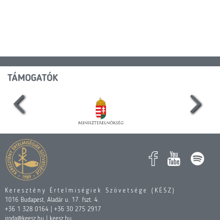
TÁMOGATÓK
Keresztény Értelmiségiek Szövetsége (KÉSZ)
1016 Budapest, Aladár u. 17. fszt. 4.
+36 1 328 0164 | +36 30 275 2917
iroda@keesz.hu | keesz.hu