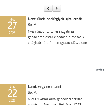
Menekültek, hadifoglyok, újrakezdők
MÁJ
27
Bp. V.
Nyári Gábor történész izgalmas,
2026
gondolatébresztő előadása a második
világháború utáni emigráció időszakáról.
Tovább
Lenni, vagy nem lenni
ÁPR
22
Bp. V.
Michels Antal atya gondolatébresztő
2026
eladása a Budapest-Belvárosi KÉSZ-