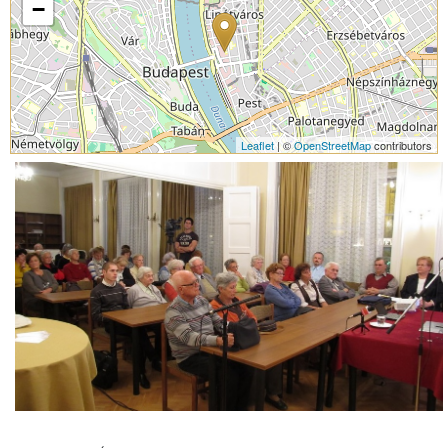
−
Leaflet
| ©
OpenStreetMap
contributors