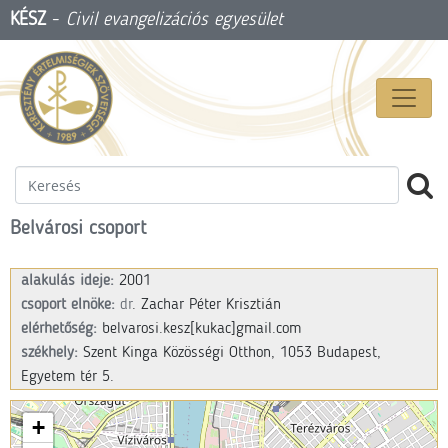
KÉSZ
-
Civil evangelizációs egyesület
Belvárosi csoport
alakulás ideje:
2001
csoport elnöke:
dr
. Zachar Péter Krisztián
elérhetőség:
belvarosi.kesz
[kukac]
gmail.com
székhely:
Szent Kinga Közösségi Otthon, 1053 Budapest,
Egyetem tér 5.
+