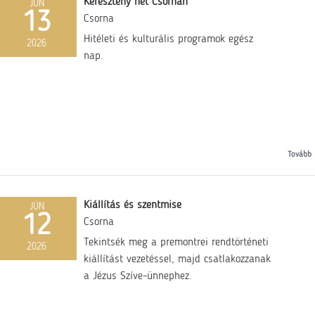
Keresztény hét Csornán
JÚN
13
Csorna
Hitéleti és kulturális programok egész
2026
nap.
Tovább
Kiállítás és szentmise
JÚN
12
Csorna
Tekintsék meg a premontrei rendtörténeti
2026
kiállítást vezetéssel, majd csatlakozzanak
a Jézus Szíve-ünnephez.