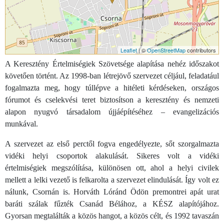
Leaflet
| ©
OpenStreetMap
contributors
A Keresztény Értelmiségiek Szövetsége alapítása nehéz időszakot
követően történt. Az 1998-ban létrejövő szervezet céljául, feladatául
fogalmazta meg, hogy túllépve a hitéleti kérdéseken, országos
fórumot és cselekvési teret biztosítson a keresztény és nemzeti
alapon nyugvó társadalom újjáépítéséhez – evangelizációs
munkával.
A szervezet az első perctől fogva engedélyezte, sőt szorgalmazta
vidéki helyi csoportok alakulását. Sikeres volt a vidéki
értelmiségiek megszólítása, különösen ott, ahol a helyi civilek
mellett a lelki vezető is felkarolta a szervezet elindulását. Így volt ez
nálunk, Csornán is. Horváth Lóránd Ödön premontrei apát urat
baráti szálak fűzték Csanád Bélához, a KÉSZ alapítójához.
Gyorsan megtalálták a közös hangot, a közös célt, és 1992 tavaszán