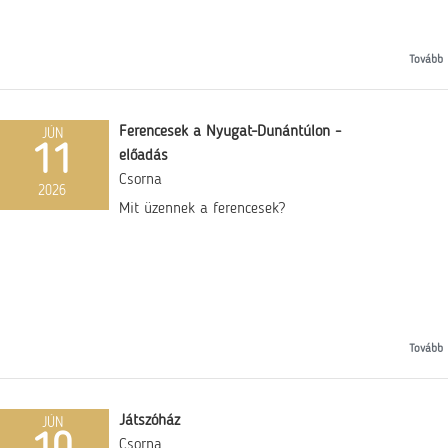
Tovább
Ferencesek a Nyugat-Dunántúlon -
JÚN
11
előadás
Csorna
2026
Mit üzennek a ferencesek?
Tovább
Játszóház
JÚN
Csorna