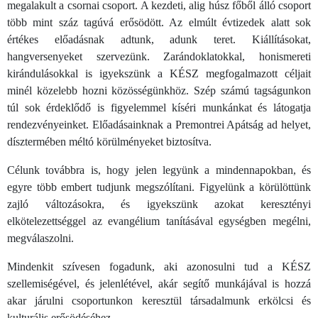
megalakult a csornai csoport. A kezdeti, alig húsz főből álló csoport
több mint száz tagúvá erősödött. Az elmúlt évtizedek alatt sok
értékes előadásnak adtunk, adunk teret. Kiállításokat,
hangversenyeket szervezünk. Zarándoklatokkal, honismereti
kirándulásokkal is igyekszünk a KÉSZ megfogalmazott céljait
minél közelebb hozni közösségünkhöz. Szép számú tagságunkon
túl sok érdeklődő is figyelemmel kíséri munkánkat és látogatja
rendezvényeinket. Előadásainknak a Premontrei Apátság ad helyet,
dísztermében méltó körülményeket biztosítva.
Célunk továbbra is, hogy jelen legyünk a mindennapokban, és
egyre több embert tudjunk megszólítani. Figyelünk a körülöttünk
zajló változásokra, és igyekszünk azokat keresztényi
elkötelezettséggel az evangélium tanításával egységben megélni,
megválaszolni.
Mindenkit szívesen fogadunk, aki azonosulni tud a KÉSZ
szellemiségével, és jelenlétével, akár segítő munkájával is hozzá
akar járulni csoportunkon keresztül társadalmunk erkölcsi és
kulturális erősödéséhez.