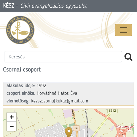
KÉSZ
-
Civil evangelizációs egyesület
Csornai csoport
alakulás ideje:
1992
csoport elnöke:
Horváthné Hatos Éva
elérhetőség:
keeszcsorna
[kukac]gmail.com
+
−