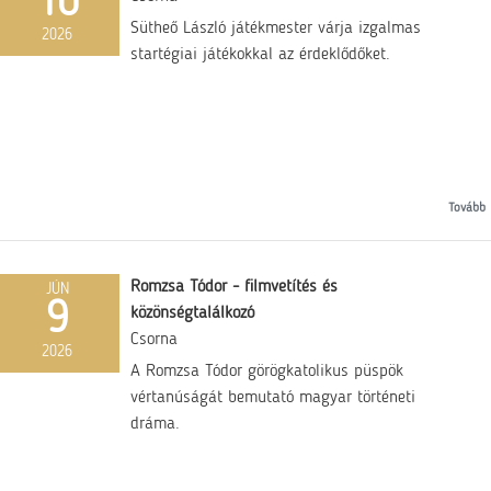
10
Sütheő László játékmester várja izgalmas
2026
startégiai játékokkal az érdeklődőket.
Tovább
Romzsa Tódor - filmvetítés és
JÚN
9
közönségtalálkozó
Csorna
2026
A Romzsa Tódor görögkatolikus püspök
vértanúságát bemutató magyar történeti
dráma.