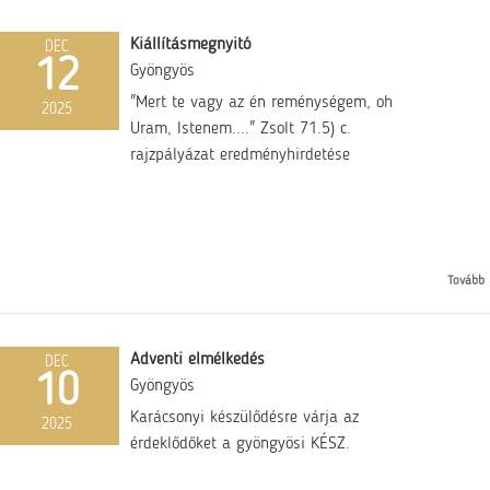
Kiállításmegnyitó
DEC
12
Gyöngyös
"Mert te vagy az én reménységem, oh
2025
Uram, Istenem...." Zsolt 71.5) c.
rajzpályázat eredményhirdetése
Tovább
Adventi elmélkedés
DEC
10
Gyöngyös
Karácsonyi készülődésre várja az
2025
érdeklődőket a gyöngyösi KÉSZ.