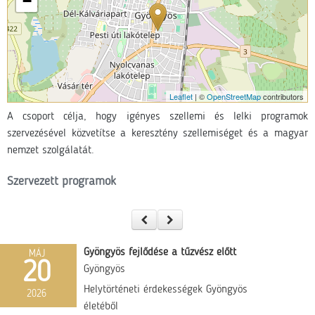
−
Leaflet
| ©
OpenStreetMap
contributors
A csoport célja, hogy igényes szellemi és lelki programok
szervezésével közvetítse a keresztény szellemiséget és a magyar
nemzet szolgálatát.
Szervezett programok
Gyöngyös fejlődése a tűzvész előtt
MÁJ
20
Gyöngyös
Helytörténeti érdekességek Gyöngyös
2026
életéből