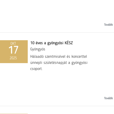
Tovább
10 éves a gyöngyösi KÉSZ
OKT
17
Gyöngyös
Hálaadó szentmisével és koncerttel
2025
ünnepli születésnapját a gyöngyösi
csoport.
Tovább