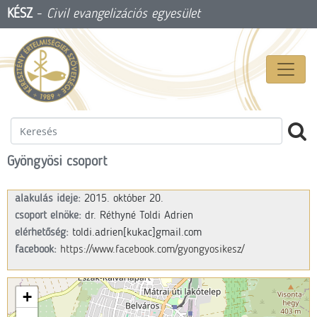
KÉSZ
-
Civil evangelizációs egyesület
Gyöngyösi csoport
alakulás ideje:
2015. október 20.
csoport elnöke:
dr. Réthyné Toldi Adrien
elérhetőség:
toldi.adrien
[kukac]
gmail.com
facebook:
https://www.facebook.com/gyongyosikesz/
+