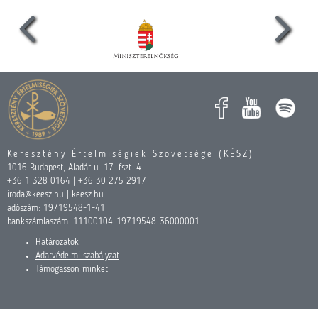
Keresztény Értelmiségiek Szövetsége (KÉSZ)
1016 Budapest, Aladár u. 17. fszt. 4.
+36 1 328 0164 | +36 30 275 2917
iroda@keesz.hu | keesz.hu
adószám: 19719548-1-41
bankszámlaszám: 11100104-19719548-36000001
Határozatok
Adatvédelmi szabályzat
Támogasson minket