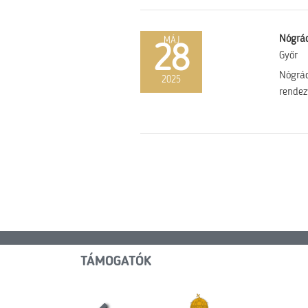
Nógrád
MÁJ
28
Győr
Nógrád
2025
rendez
TÁMOGATÓK