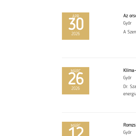
Az ors
ÁPR
30
Győr
A Szen
2026
Klíma-
MÁRC
26
Győr
Dr. Sz
2026
energi
Romzsa
MÁRC
12
Győr