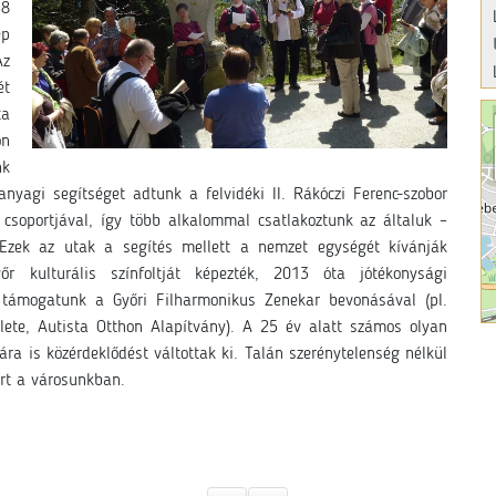
 8
ép
Az
ét
ta
on
nk
nyagi segítséget adtunk a felvidéki II. Rákóczi Ferenc-szobor
 csoportjával, így több alkalommal csatlakoztunk az általuk –
. Ezek az utak a segítés mellett a nemzet egységét kívánják
r kulturális színfoltját képezték, 2013 óta jótékonysági
t támogatunk a Győri Filharmonikus Zenekar bevonásával (pl.
ete, Autista Otthon Alapítvány). A 25 év alatt számos olyan
ra is közérdeklődést váltottak ki. Talán szerénytelenség nélkül
rt a városunkban.