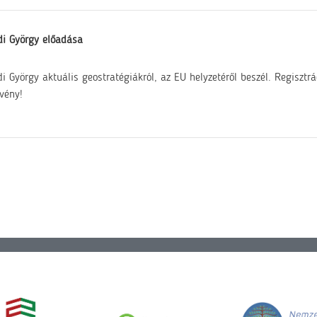
i György előadása
i György aktuális geostratégiákról, az EU helyzetéről beszél. Regisztrá
vény!