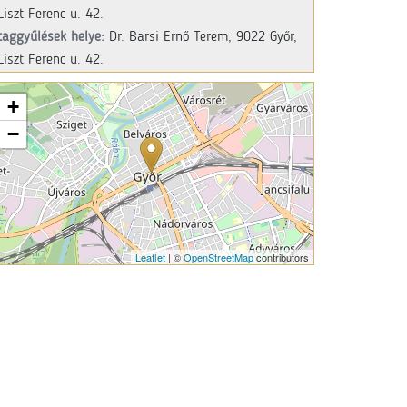
Liszt Ferenc u. 42.
taggyűlések helye:
Dr. Barsi Ernő Terem, 9022 Győr,
Liszt Ferenc u. 42.
+
−
Leaflet
| ©
OpenStreetMap
contributors