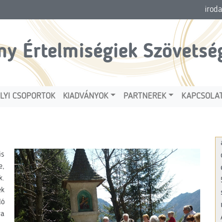
irod
ny Értelmiségiek Szövetsé
LYI CSOPORTOK
KIADVÁNYOK
PARTNEREK
KAPCSOLA
is
e,
k.
ek
dó
ya