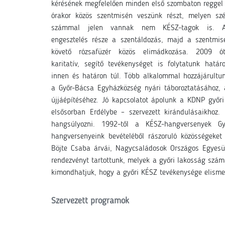
kérésének megfelelően minden első szombaton reggel
órakor közös szentmisén veszünk részt, melyen sz
számmal jelen vannak nem KÉSZ-tagok is. 
engesztelés része a szentáldozás, majd a szentmis
követő rózsafüzér közös elimádkozása. 2009 ó
karitatív, segítő tevékenységet is folytatunk határ
innen és határon túl. Több alkalommal hozzájárultu
a Győr-Bácsa Egyházközség nyári táboroztatásához, a
újjáépítéséhez. Jó kapcsolatot ápolunk a KDNP győri
elsősorban Erdélybe – szervezett kirándulásaikhoz
hangsúlyozni. 1992-től a KÉSZ-hangversenyek Győ
hangversenyeink bevételéből rászoruló közösségeke
Böjte Csaba árvái, Nagycsaládosok Országos Egyesül
rendezvényt tartottunk, melyek a győri lakosság számá
kimondhatjuk, hogy a győri KÉSZ tevékenysége elisme
Szervezett programok