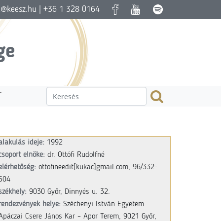
a@keesz.hu
| +36 1 328 0164
ge
T
alakulás ideje:
1992
csoport elnöke:
dr. Ottófi Rudolfné
elérhetőség:
ottofineedit[kukac]gmail.com,
96/332-
504
székhely:
9030 Győr, Dinnyés u. 32.
r
endezvények helye:
Széchenyi István Egyetem
Apáczai Csere János Kar
–
Apor Terem, 9021 Győr,