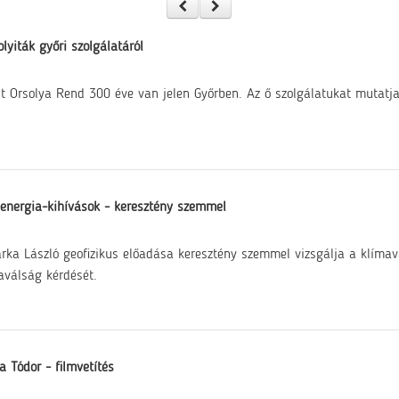
olyiták győri szolgálatáról
t Orsolya Rend 300 éve van jelen Győrben. Az ő szolgálatukat mutatja
energia-kihívások - keresztény szemmel
arka László geofizikus előadása keresztény szemmel vizsgálja a klímav
aválság kérdését.
 Tódor - filmvetítés