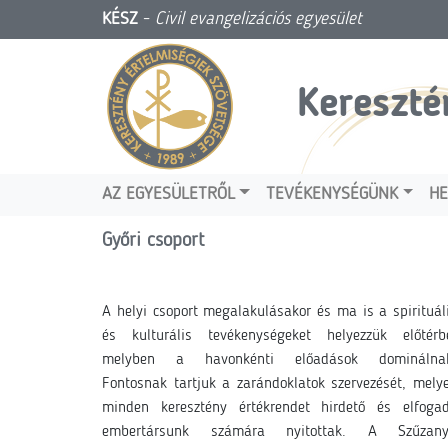
KÉSZ
-
Civil evangelizációs egyesület
Kereszté
AZ EGYESÜLETRŐL
TEVÉKENYSÉGÜNK
HE
Győri csoport
A helyi csoport megalakulásakor és ma is a spirituál
és kulturális tevékenységeket helyezzük előtérb
melyben a havonkénti előadások dominálna
Fontosnak tartjuk a zarándoklatok szervezését, mely
minden keresztény értékrendet hirdető és elfoga
embertársunk számára nyitottak. A Szűzan