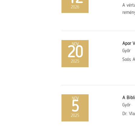
A vért
2026
remény
Apor V
NOV
20
Győr
Soós A
2025
A Bibl
NOV
5
Győr
Dr. Vl
2025