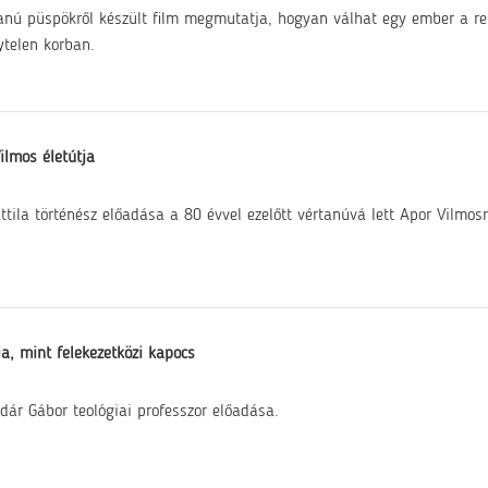
anú püspökről készült film megmutatja, hogyan válhat egy ember a r
telen korban.
ilmos életútja
ttila történész előadása a 80 évvel ezelőtt vértanúvá lett Apor Vilmosr
ia, mint felekezetközi kapocs
adár Gábor teológiai professzor előadása.