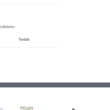
cióköteles
Tovább