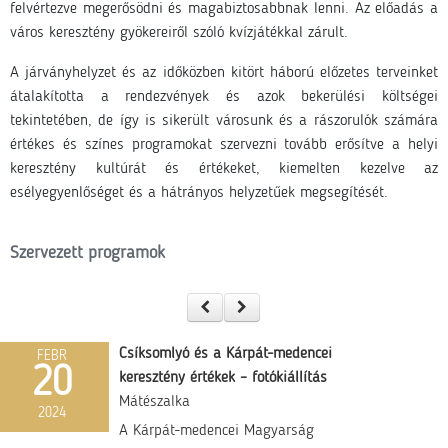
felvértezve megerősödni és magabiztosabbnak lenni. Az előadás a
város keresztény gyökereiről szóló kvízjátékkal zárult.
A járványhelyzet és az időközben kitört háború előzetes terveinket
átalakította a rendezvények és azok bekerülési költségei
tekintetében, de így is sikerült városunk és a rászorulók számára
értékes és színes programokat szervezni tovább erősítve a helyi
keresztény kultúrát és értékeket, kiemelten kezelve az
esélyegyenlőséget és a hátrányos helyzetűek megsegítését.
Szervezett programok
Csíksomlyó és a Kárpát-medencei
FEBR
20
keresztény értékek – fotókiállítás
Mátészalka
2024
A Kárpát-medencei Magyarság