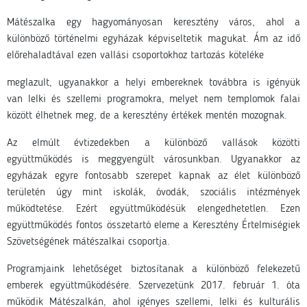
Mátészalka egy hagyományosan keresztény város, ahol a
különböző történelmi egyházak képviseltetik magukat. Ám az idő
előrehaladtával ezen vallási csoportokhoz tartozás köteléke
meglazult, ugyanakkor a helyi embereknek továbbra is igényük
van lelki és szellemi programokra, melyet nem templomok falai
között élhetnek meg, de a keresztény értékek mentén mozognak.
Az elmúlt évtizedekben a különböző vallások közötti
együttműködés is meggyengült városunkban. Ugyanakkor az
egyházak egyre fontosabb szerepet kapnak az élet különböző
területén úgy mint iskolák, óvodák, szociális intézmények
működtetése. Ezért együttműködésük elengedhetetlen. Ezen
együttműködés fontos összetartó eleme a Keresztény Értelmiségiek
Szövetségének mátészalkai csoportja.
Programjaink lehetőséget biztosítanak a különböző felekezetű
emberek együttműködésére. Szervezetünk 2017. február 1. óta
működik Mátészalkán, ahol igényes szellemi, lelki és kulturális