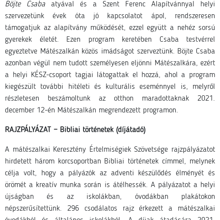
Böjte Csaba
atyával és a Szent Ferenc Alapítvánnyal helyi
szervezetünk évek óta jó kapcsolatot ápol, rendszeresen
támogatjuk az alapítvány működését, ezzel együtt a nehéz sorsú
gyerekek életét. Ezen program keretében Csaba testvérrel
egyeztetve Mátészalkán közös imádságot szerveztünk. Böjte Csaba
azonban végül nem tudott személyesen eljönni Mátészalkára, ezért
a helyi KÉSZ-csoport tagjai látogattak el hozzá, ahol a program
kiegészült további hitéleti és kulturális eseménnyel is, melyről
részletesen beszámoltunk az otthon maradottaknak 2021.
december 12-én Mátészalkán megrendezett programon.
RAJZPÁLYÁZAT − Bibliai történetek (díjátadó)
A mátészalkai Keresztény Értelmiségiek Szövetsége rajzpályázatot
hirdetett három korcsoportban Bibliai történetek címmel, melynek
célja volt, hogy a pályázók az adventi készülődés élményét és
örömét a kreatív munka során is átélhessék. A pályázatot a helyi
újságban és az iskolákban, óvodákban plakátokon
népszerűsítettünk. 296 csodálatos rajz érkezett a mátészalkai