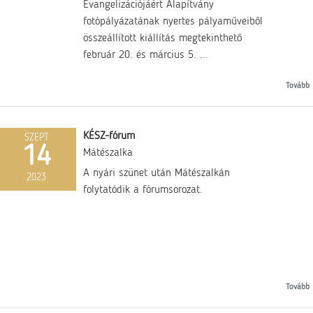
Evangelizációjáért Alapítvány
fotópályázatának nyertes pályaműveiből
összeállított kiállítás megtekinthető
február 20. és március 5. ...
Tovább
KÉSZ-fórum
SZEPT
14
Mátészalka
A nyári szünet után Mátészalkán
2023
folytatódik a fórumsorozat.
Tovább