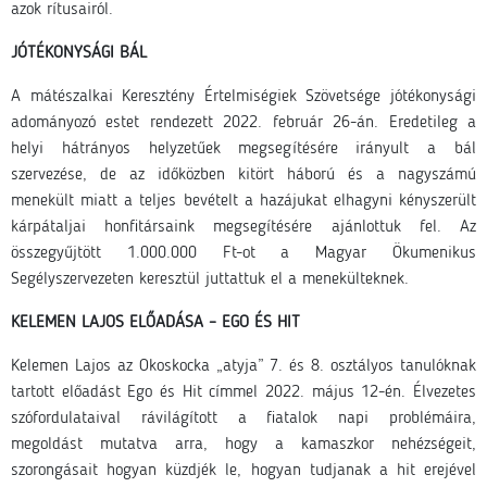
azok rítusairól.
JÓTÉKONYSÁGI BÁL
A mátészalkai Keresztény Értelmiségiek Szövetsége jótékonysági
adományozó estet rendezett 2022. február 26-án. Eredetileg a
helyi hátrányos helyzetűek megsegítésére irányult a bál
szervezése, de az időközben kitört háború és a nagyszámú
menekült miatt a teljes bevételt a hazájukat elhagyni kényszerült
kárpátaljai honfitársaink megsegítésére ajánlottuk fel. Az
összegyűjtött 1.000.000 Ft-ot a Magyar Ökumenikus
Segélyszervezeten keresztül juttattuk el a menekülteknek.
KELEMEN LAJOS ELŐADÁSA – EGO ÉS HIT
Kelemen Lajos az Okoskocka „atyja” 7. és 8. osztályos tanulóknak
tartott előadást Ego és Hit címmel 2022. május 12-én. Élvezetes
szófordulataival rávilágított a fiatalok napi problémáira,
megoldást mutatva arra, hogy a kamaszkor nehézségeit,
szorongásait hogyan küzdjék le, hogyan tudjanak a hit erejével