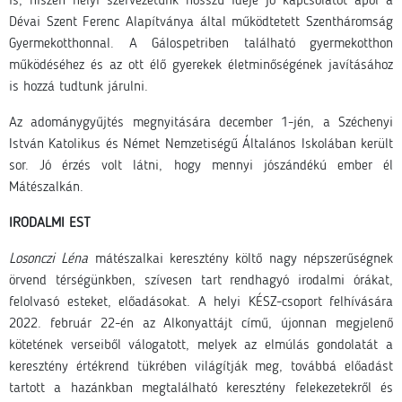
is, hiszen helyi szervezetünk hosszú ideje jó kapcsolatot ápol a
Dévai Szent Ferenc Alapítványa által működtetett Szentháromság
Gyermekotthonnal. A Gálospetriben található gyermekotthon
működéséhez és az ott élő gyerekek életminőségének javításához
is hozzá tudtunk járulni.
Az adománygyűjtés megnyitására december 1-jén, a Széchenyi
István Katolikus és Német Nemzetiségű Általános Iskolában került
sor. Jó érzés volt látni, hogy mennyi jószándékú ember él
Mátészalkán.
IRODALMI EST
Losonczi Léna
mátészalkai keresztény költő nagy népszerűségnek
örvend térségünkben, szívesen tart rendhagyó irodalmi órákat,
felolvasó esteket, előadásokat. A helyi KÉSZ-csoport felhívására
2022. február 22-én az Alkonyattájt című, újonnan megjelenő
kötetének verseiből válogatott, melyek az elmúlás gondolatát a
keresztény értékrend tükrében világítják meg, továbbá előadást
tartott a hazánkban megtalálható keresztény felekezetekről és