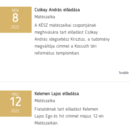
Csókay András előadása
NOV
8
Mátészalka
A KÉSZ mátészalkai csoportjának
2022
meghívására tart előadást Csókay
András idegsebész Krisztus, a tudomány
megváltója címmel a Kossuth téri
református templomban.
Tovább
Kelemen Lajos előadása
MÁJ
12
Mátészalka
Fiataloknak tart előadást Kelemen
2022
Lajos Ego és hit címmel május 12-én
Mátészalkán.