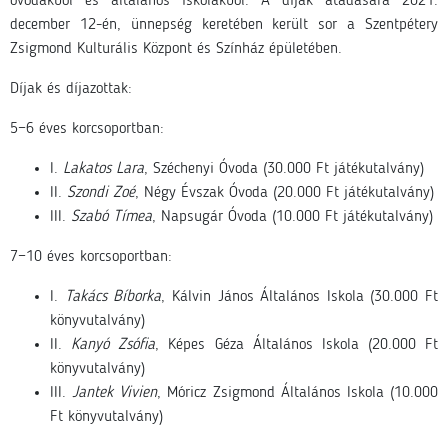
óvodákból és általános iskolákból. A díjak átadására 2021.
december 12-én, ünnepség keretében került sor a Szentpétery
Zsigmond Kulturális Központ és Színház épületében.
Díjak és díjazottak:
5−6 éves korcsoportban:
I.
Lakatos Lara
, Széchenyi Óvoda (30.000 Ft játékutalvány)
II.
Szondi Zoé
, Négy Évszak Óvoda (20.000 Ft játékutalvány)
III.
Szabó Tímea
, Napsugár Óvoda (10.000 Ft játékutalvány)
7−10 éves korcsoportban:
I.
Takács Bíborka
, Kálvin János Általános Iskola (30.000 Ft
könyvutalvány)
II.
Kanyó Zsófia
, Képes Géza Általános Iskola (20.000 Ft
könyvutalvány)
III.
Jantek Vivien
, Móricz Zsigmond Általános Iskola (10.000
Ft könyvutalvány)