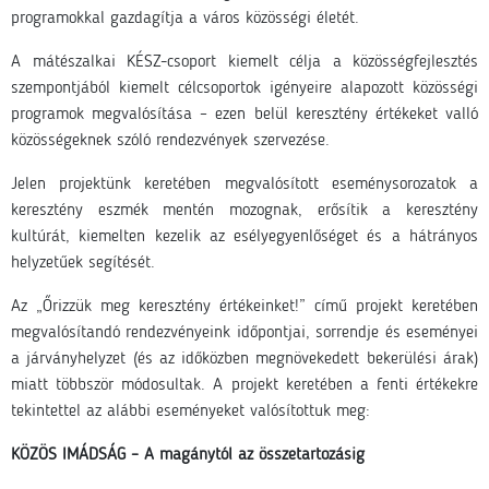
programokkal gazdagítja a város közösségi életét.
A mátészalkai KÉSZ-csoport kiemelt célja a közösségfejlesztés
szempontjából kiemelt célcsoportok igényeire alapozott közösségi
programok megvalósítása – ezen belül keresztény értékeket valló
közösségeknek szóló rendezvények szervezése.
Jelen projektünk keretében megvalósított eseménysorozatok a
keresztény eszmék mentén mozognak, erősítik a keresztény
kultúrát, kiemelten kezelik az esélyegyenlőséget és a hátrányos
helyzetűek segítését.
Az „Őrizzük meg keresztény értékeinket!” című projekt keretében
megvalósítandó rendezvényeink időpontjai, sorrendje és eseményei
a járványhelyzet (és az időközben megnövekedett bekerülési árak)
miatt többször módosultak. A projekt keretében a fenti értékekre
tekintettel az alábbi eseményeket valósítottuk meg:
KÖZÖS IMÁDSÁG – A magánytól az összetartozásig