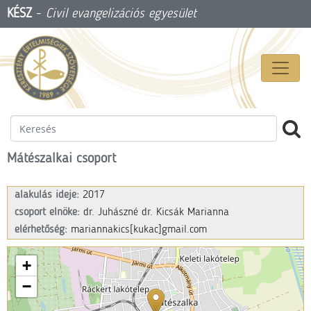
KÉSZ
-
Civil evangelizációs egyesület
Mátészalkai csoport
alakulás ideje:
2017
csoport elnöke:
dr. Juhászné dr. Kicsák Marianna
elérhetőség:
mariannakics[kukac]gmail.com
+
−