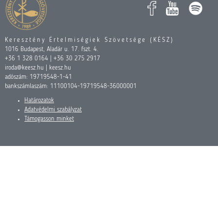
Keresztény Értelmiségiek Szövetsége (KÉSZ)
1016 Budapest, Aladár u. 17. fszt. 4.
+36 1 328 0164 | +36 30 275 2917
iroda@keesz.hu | keesz.hu
adószám: 19719548-1-41
bankszámlaszám: 11100104-19719548-36000001
Határozatok
Adatvédelmi szabályzat
Támogasson minket