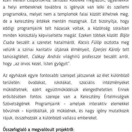
ezen vallási csoportokhoz tartozás köteléke meglazult, ugyanakkor
a helyi embereknek továbbra is igényük van lelki és szellemi
programokra, melyet nem a templomok falai között élhetnek meg,
de a keresztény értékek mentén mozognak. Ezt bizonyítja, hogy
eddigi programjaink telt házasak voltak, a közönség soraiban
minden korosztály képviseltette magát. Ezeken többek között
Böjte
Csaba
beszélt a szeretet hatalmáról,
Kocsis Fülöp
osztotta meg
velünk a szíriai karitatív útjának élményeit,
Eperjes Károly
tett
tanúságtételt,
Csókay András
világhírű professzor beszélt arról,
hogy „az orvos kezel, Isten gyógyít”.
Az egyházak egyre fontosabb szerepet játszanak az élet különböző
területén: óvodákat, iskolákat, szociális intézményeket
működtetnek, ezért együttműködésük elengedhetetlen. Ennek
erősítésében fontos szerepe van a Keresztény Értelmiségiek
Szövetségének. Programjaink – amelyek interaktív elemekkel
bővülnek
–
kipróbáltak, jól működnek, és nagy igény mutatkozik
rájuk, összehozzák a különböző vallású embereket.
Összefoglaló a megvalósult projektről: