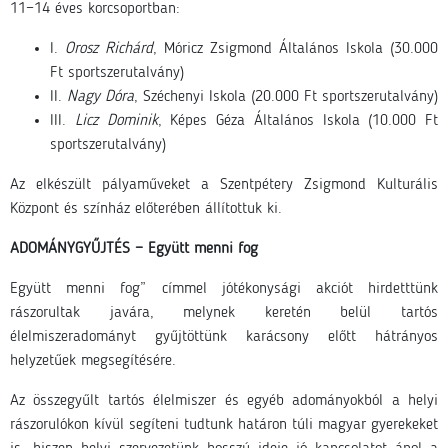
11−14 éves korcsoportban:
I.
Orosz Richárd
, Móricz Zsigmond Általános Iskola (30.000
Ft sportszerutalvány)
II.
Nagy Dóra
, Széchenyi Iskola (20.000 Ft sportszerutalvány)
III.
Licz Dominik
, Képes Géza Általános Iskola (10.000 Ft
sportszerutalvány)
Az elkészült pályaműveket a Szentpétery Zsigmond Kulturális
Központ és színház előterében állítottuk ki.
ADOMÁNYGYŰJTÉS − Együtt menni fog
Együtt menni fog” címmel jótékonysági akciót hirdetttünk
rászorultak javára, melynek keretén belül tartós
élelmiszeradományt gyűjtöttünk karácsony előtt hátrányos
helyzetűek megsegítésére.
Az összegyűlt tartós élelmiszer és egyéb adományokból a helyi
rászorulókon kívül segíteni tudtunk határon túli magyar gyerekeket