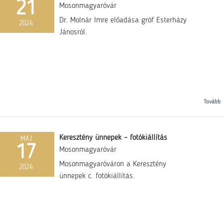
21
Mosonmagyaróvár
Dr. Molnár Imre előadása gróf Esterházy
2024
Jánosról.
Tovább
Keresztény ünnepek – fotókiállítás
MÁJ
17
Mosonmagyaróvár
Mosonmagyaróváron a Keresztény
2024
ünnepek c. fotókiállítás.