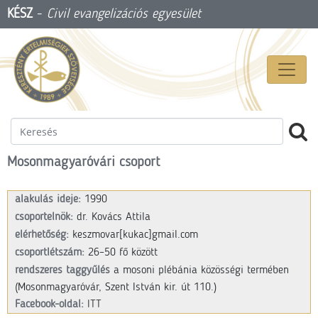
KÉSZ
-
Civil evangelizációs egyesület
Mosonmagyaróvári csoport
alakulás ideje:
1990
csoportelnök:
dr. Kovács Attila
elérhetőség:
keszmovar[kukac]gmail.com
csoportlétszám:
26–50 fő között
rendszeres taggyűlés
a mosoni plébánia közösségi termében
(Mosonmagyaróvár, Szent István kir. út 110.)
Facebook-oldal:
ITT