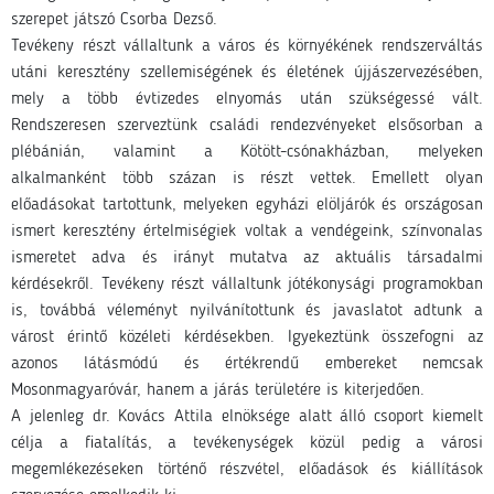
szerepet játszó Csorba Dezső.
Tevékeny részt vállaltunk a város és környékének rendszerváltás
utáni keresztény szellemiségének és életének újjászervezésében,
mely a több évtizedes elnyomás után szükségessé vált.
Rendszeresen szerveztünk családi rendezvényeket elsősorban a
plébánián, valamint a Kötött-csónakházban, melyeken
alkalmanként több százan is részt vettek. Emellett olyan
előadásokat tartottunk, melyeken egyházi elöljárók és országosan
ismert keresztény értelmiségiek voltak a vendégeink, színvonalas
ismeretet adva és irányt mutatva az aktuális társadalmi
kérdésekről. Tevékeny részt vállaltunk jótékonysági programokban
is, továbbá véleményt nyilvánítottunk és javaslatot adtunk a
várost érintő közéleti kérdésekben. Igyekeztünk összefogni az
azonos látásmódú és értékrendű embereket nemcsak
Mosonmagyaróvár, hanem a járás területére is kiterjedően.
A jelenleg dr. Kovács Attila elnöksége alatt álló csoport kiemelt
célja a fiatalítás, a tevékenységek közül pedig a városi
megemlékezéseken történő részvétel, előadások és kiállítások