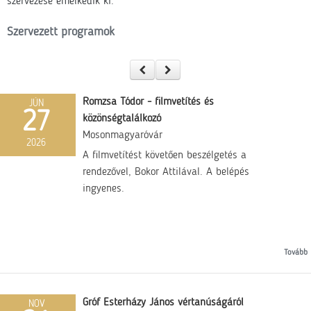
szervezése emelkedik ki.
Szervezett programok
Romzsa Tódor - filmvetítés és
JÚN
27
közönségtalálkozó
Mosonmagyaróvár
2026
A filmvetítést követően beszélgetés a
rendezővel, Bokor Attilával. A belépés
ingyenes.
Tovább
Gróf Esterházy János vértanúságáról
NOV