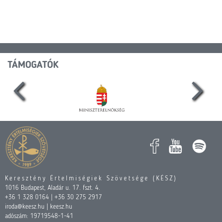
TÁMOGATÓK
Keresztény Értelmiségiek Szövetsége (KÉSZ)
1016 Budapest, Aladár u. 17. fszt. 4.
+36 1 328 0164 | +36 30 275 2917
iroda@keesz.hu | keesz.hu
adószám: 19719548-1-41