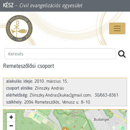
KÉSZ
-
Civil evangelizációs egyesület
Remeteszőlősi csoport
alakulás ideje:
2010. március 15.
csoport elnöke:
Zlinszky András
elérhetőség:
Zlinszky.Andras
[kukac]
gmail.com;
30/663-8361
székhely:
2094 Remeteszőlős, Vénusz u. 8–10.
+
−