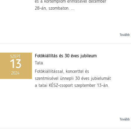
és a körtemplom érintésével december
28-án, szombaton. ...
Tovább
Fotókiállítás és 30 éves jubileum
SZEPT
13
Tata
Fotókiállítással, koncerttel és
2024
szentmisével ünnepli 30 éves jubielumát
a tatai KÉSZ-csoport szeptember 13-án.
Tovább