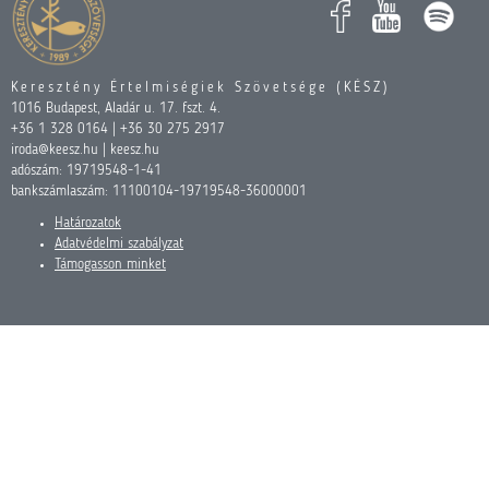
Keresztény Értelmiségiek Szövetsége (KÉSZ)
1016 Budapest, Aladár u. 17. fszt. 4.
+36 1 328 0164 | +36 30 275 2917
iroda@keesz.hu | keesz.hu
adószám: 19719548-1-41
bankszámlaszám: 11100104-19719548-36000001
Határozatok
Adatvédelmi szabályzat
Támogasson minket