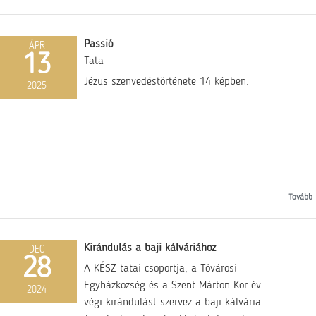
Passió
ÁPR
13
Tata
Jézus szenvedéstörténete 14 képben.
2025
Tovább
Kirándulás a baji kálváriához
DEC
28
A KÉSZ tatai csoportja, a Tóvárosi
Egyházközség és a Szent Márton Kör év
2024
végi kirándulást szervez a baji kálvária