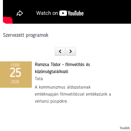
Szervezett programok
Romzsa Tódor - filmvetítés és
FEBR
25
közönségtalálkozó
Tata
2026
A kommunizmus áldozatainak
emléknapján filmvetítéssel emlékezünk a
vértanú püspökre.
Tovább