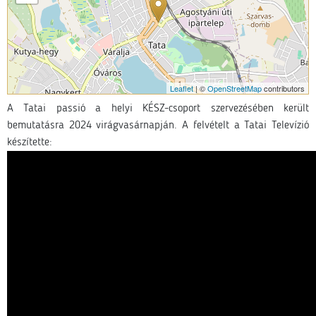
Leaflet
| ©
OpenStreetMap
contributors
A Tatai passió a helyi KÉSZ-csoport szervezésében került
bemutatásra 2024 virágvasárnapján. A felvételt a Tatai Televízió
készítette: