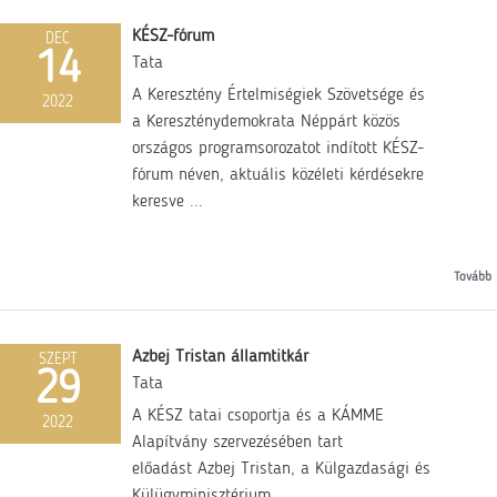
KÉSZ-fórum
DEC
14
Tata
A Keresztény Értelmiségiek Szövetsége és
2022
a Kereszténydemokrata Néppárt közös
országos programsorozatot indított KÉSZ-
fórum néven, aktuális közéleti kérdésekre
keresve ...
Tovább
Azbej Tristan államtitkár
SZEPT
29
Tata
A KÉSZ tatai csoportja és a KÁMME
2022
Alapítvány szervezésében tart
előadást Azbej Tristan, a Külgazdasági és
Külügyminisztérium