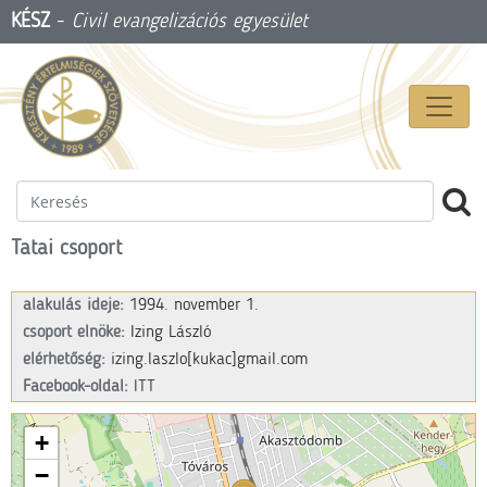
KÉSZ
-
Civil evangelizációs egyesület
Tatai csoport
alakulás ideje:
1994. november 1.
csoport elnöke:
Izing László
elérhetőség:
izing.laszlo[kukac]gmail.com
Facebook-oldal:
ITT
+
−