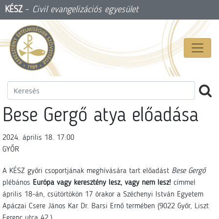
KÉSZ
-
Civil evangelizációs egyesület
Bese Gergő atya előadása
2024. április 18. 17:00
GYŐR
A KÉSZ győri csoportjának meghívására tart előadást
Bese Gergő
plébános
Európa vagy keresztény lesz, vagy nem lesz!
címmel
április 18-án, csütörtökön 17 órakor a Széchenyi István Egyetem
Apáczai Csere János Kar Dr. Barsi Ernő termében (9022 Győr, Liszt
Ferenc utca 42.).