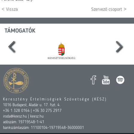
< Vissza
Szervező csoport >
TÁMOGATÓK
Keresztény Értelmiségiek Szövetsége (KÉSZ)
1016 Budapest, Aladár u. 17. fszt. 4.
+36 1 328 0164 | +36 30 275 2917
iroda@keesz.hu | keesz.hu
adószám: 19719548-1-41
bankszámlaszám: 11100104-19719548-36000001