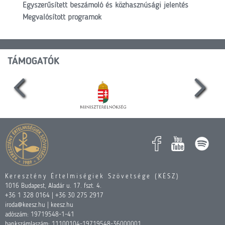
Egyszerűsített beszámoló és közhasznúsági jelentés
Megvalósított programok
TÁMOGATÓK
Keresztény Értelmiségiek Szövetsége (KÉSZ)
1016 Budapest, Aladár u. 17. fszt. 4.
+36 1 328 0164 | +36 30 275 2917
iroda@keesz.hu | keesz.hu
adószám: 19719548-1-41
bankszámlaszám: 11100104-19719548-36000001