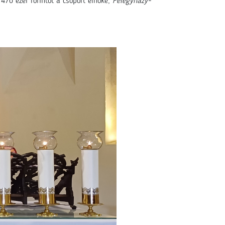
470 ezer forintot a csoport elnöke,
Félegyházy-