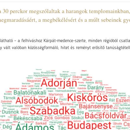
óra 30 perckor megszólaltak a harangok templomainkb
egmaradásáért, a megbékélésért és a múlt sebeinek gyóg
látható – a felhíváshoz Kárpát-medence-szerte, minden régióból csatla
y vált valóban közösségformáló, hitet és reményt erősítő tanúságtéte