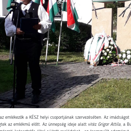
az emlékezők a KÉSZ helyi csoportjának szervezésében. Az imádságot 
legtek az emlékmű előtt. Az ünnepség ideje alatt vitéz
Grigor Attila
, a B