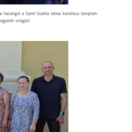
a harangot a Szent Gizella római katolikus templom
egyelet viràgait.