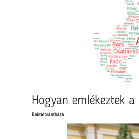
Hogyan emlékeztek a K
Baktalórántháza