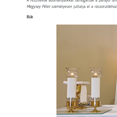
A résztvevők adományaikkal támogatták a parajdi termé
Megysey Péter
személyesen juttatja el a rászorulókhoz
Bük