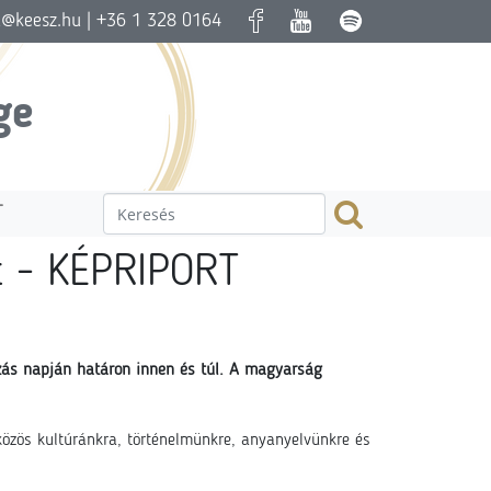
a@keesz.hu
| +36 1 328 0164
ge
T
rt - KÉPRIPORT
ozás napján határon innen és túl. A magyarság
közös kultúránkra, történelmünkre, anyanyelvünkre és