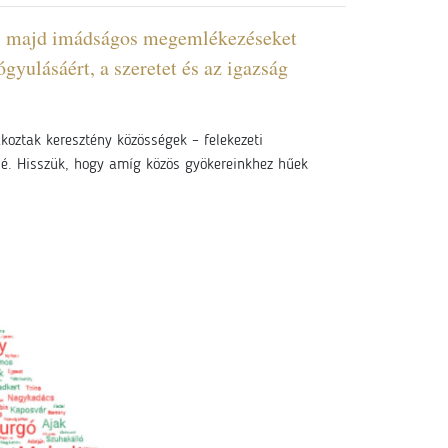
an, majd imádságos megemlékezéseket
yulásáért, a szeretet és az igazság
koztak keresztény közösségek – felekezeti
llé. Hisszük, hogy amíg közös gyökereinkhez hűek