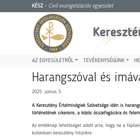
KÉSZ
-
Civil evangelizációs egyesület
Kereszté
AZ EGYESÜLETRŐL
TEVÉKENYSÉGÜNK
HE
Harangszóval és imáv
2025. június 5.
A Keresztény Értelmiségiek Szövetsége idén is harang
történetének sikereire, a közös összefogására és fele
Az emléknap lehetőséget adott arra, hogy ne a fájdal
különösen keresztény hitünkre.