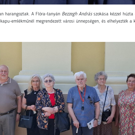
an harangoztak. A Flóra-tanyán
Bezzegh András
szokása kézzel húzta 
lykapu-emlékműnél megrendezett városi ünnepségen, és elhelyezték a k