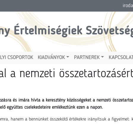
irod
ny Értelmiségiek Szövetsé
LYI CSOPORTOK
KIADVÁNYOK
PARTNEREK
KAPCSOLA
al a nemzeti összetartozásé
ozásra és imára hívta a keresztény közösségeket a nemzeti összetart
melő együttes cselekedeteire emlékeztünk ezen a napon.
omra, hanem a bennünket összekötő értékekre irányítsuk a figyelmet: 