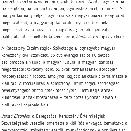
nemzeti összetartozás napjáról szóló törvényt. Azért, hogy ez a nap
ne lesújtson, hanem erőt is adjon, egymáshoz emeljen minket. A
magyar kormány célja, hogy erősítse a magyar önazonosságtudat
megerősítését, a magyarság kulturális, nyelvi értékeinek
megőrzését, és támogassa a magyarság szülőföldjén való
boldogulását – emelte ki beszédében
Gyebnár István
ügyvivő konzul.
A Keresztény Értelmiségiek Szövetsége a legnagyobb magyar
keresztény civil szervezet, 35 éve evangelizációs küldetése
szellemében a vallás, a magyar kultúra, a magyar identitás
megőrzéséért tevékenykedik. 35 éves fennállásának apropóján
fotópályázatot hirdetett, amelynek legjobb alkotásait tartalmazza a
kiállítás. A fotókiállítás a Keresztény Értelmiségiek szerteágazó
tevékenységébe enged betekintést nyerni. Bemutatja annak
küldetését, annak mozzanatait – tette hozzá Gyebnár István a
kiállítással kapcsolatban.
Jakab Eleonóra
, a Beregszászi Keresztény Értelmiségiek
Szövetségének vezetője ismertette a kiállítás anyagát, bemutatva a
magyarországi szövetség vezetőit, munkásságának alappilléreit és