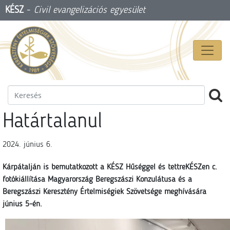
KÉSZ
-
Civil evangelizációs egyesület
Határtalanul
2024. június 6.
Kárpátalján is bemutatkozott a KÉSZ Hűséggel és tettreKÉSZen c.
fotókiállítása Magyarország Beregszászi Konzulátusa és a
Beregszászi Keresztény Értelmiségiek Szövetsége meghívására
június 5-én.