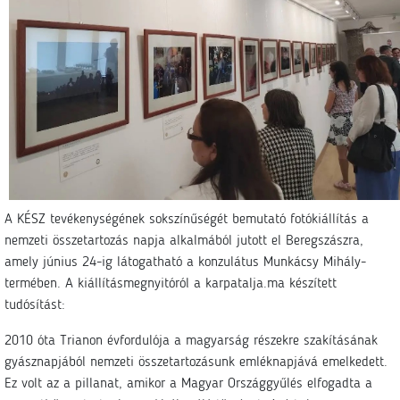
A KÉSZ tevékenységének sokszínűségét bemutató fotókiállítás a
nemzeti összetartozás napja alkalmából jutott el Beregszászra,
amely június 24-ig látogatható a konzulátus Munkácsy Mihály-
termében. A kiállításmegnyitóról a karpatalja.ma készített
tudósítást:
2010 óta Trianon évfordulója a magyarság részekre szakításának
gyásznapjából nemzeti összetartozásunk emléknapjává emelkedett.
Ez volt az a pillanat, amikor a Magyar Országgyűlés elfogadta a