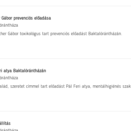
 Gábor prevenciós előadása
órántháza
cher Gábor toxikológus tart prevenciós előadást Baktalórántházán.
ri atya Baktalórántházán
órántháza
salád, szeretet címmel tart előadást Pál Feri atya, mentálhigiénés sza
llítás
órántháza