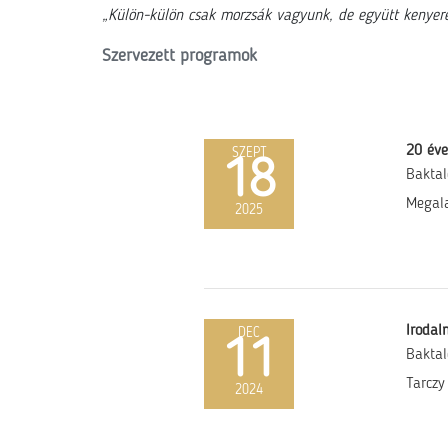
„Külön-külön csak morzsák vagyunk, de együtt kenyere
Szervezett programok
20 éve
SZEPT
18
Baktal
Megala
2025
Irodal
DEC
11
Baktal
Tarczy
2024