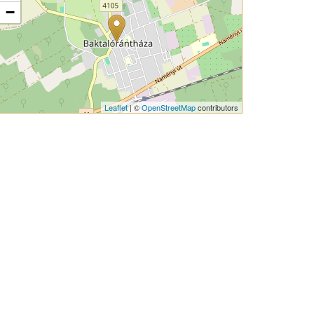
−
Leaflet
| ©
OpenStreetMap
contributors