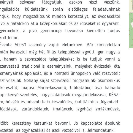
ményeit szívesen látogatjuk, azokon részt veszünk.
ngelizációs küldetésünk során elsődleges feladatunknak
intjük, hogy megszólítsunk minden korosztályt, az óvodásoktól
dve a fiatalokon át a középkorúakat és az időseket is egyaránt.
yermekek, a jövő generációja bevonása kiemelten fontos
ott lenni.
 Évente 50-60 esemény zajlik életünkben. Bár kimondottan
ián keresztül még hét fíliás településsel együtt igen nagy a
at, hanem a szomszédos településeket is be tudjuk vonni a
ervezésű tradicionális eseményeink, melyeket évtizedek óta
yományainak ápolását, és a nemzeti ünnepeken való részvételt
részt veszünk. Néhány saját szervezésű programunk: ökumenikus
keresztút, májusi Mária-köszöntő, bibliatábor, őszi hálaadó
napi kenyérszentelés, nagycsaládosok megajándékozása, KÉSZ-
 húsvéti és adventi lelki készülődés, kiállítások a Dégenfeld-
 előadások, zarándoklatok, imaláncok, egyházi emlékművek,
több keresztény társunkat bevonni. Jó kapcsolatot ápolunk
vezettel, az egyházakkal és azok vezetőivel is. Jelmondatunk: