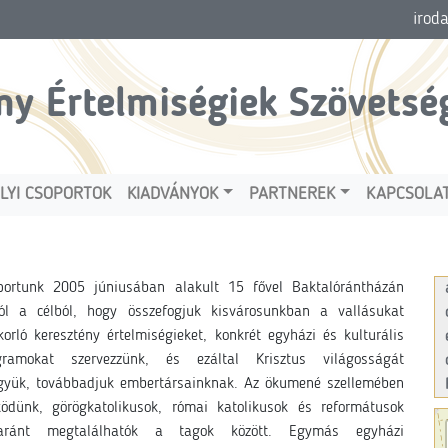
irod
ny Értelmiségiek Szövetsé
LYI CSOPORTOK
KIADVÁNYOK
PARTNEREK
KAPCSOLA
portunk 2005 júniusában alakult 15 fővel Baktalórántházán
ól a célból, hogy összefogjuk kisvárosunkban a vallásukat
korló keresztény értelmiségieket, konkrét egyházi és kulturális
gramokat szervezzünk, és ezáltal Krisztus világosságát
igyük, továbbadjuk embertársainknak. Az ökumené szellemében
ödünk, görögkatolikusok, római katolikusok és reformátusok
aránt megtalálhatók a tagok között. Egymás egyházi