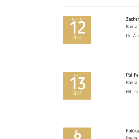
Zacher
SZEPT
12
Baktal
Dr. Za
2024
Pál Fe
DEC
13
Baktal
Hit, c
2023
Fotókiá
JÚL
Baktal