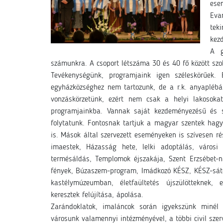
ese
Eva
tek
kez
A g
számunkra. A csoport létszáma 30 és 40 fő között szok
Tevékenységünk, programjaink igen széleskörűek.
egyházközséghez nem tartozunk, de a r.k. anyaplébán
vonzáskörzetünk, ezért nem csak a helyi lakosok
programjainkba. Vannak saját kezdeményezésű és sz
folytatunk. Fontosnak tartjuk a magyar szentek hag
is. Mások által szervezett eseményeken is szívesen 
imaestek, Házasság hete, lelki adoptálás, városi 
termésáldás, Templomok éjszakája, Szent Erzsébet-
fények, Búzaszem-program, Imádkozó KÉSZ, KÉSZ-sátor,
kastélymúzeumban, életfaültetés újszülötteknek,
keresztek felújítása, ápolása.
Zarándoklatok, imaláncok során igyekszünk minél 
városunk valamennyi intézményével, a többi civil szer