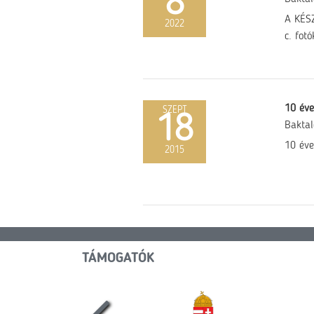
8
A KÉSZ
2022
c. fot
10 éve
SZEPT
18
Baktal
10 éve
2015
TÁMOGATÓK