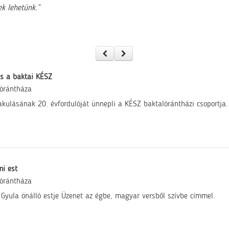
k lehetünk.”
s a baktai KÉSZ
órántháza
kulásának 20. évfordulóját ünnepli a KÉSZ baktalórántházi csoportja.
mi est
órántháza
 Gyula önálló estje Üzenet az égbe, magyar versből szívbe címmel.