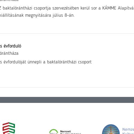
 baktalórántházi csoportja szervezésében kerül sor a KÁMME Alapítvá
ókiállításának megnyitására július 8-án.
s évforduló
órántháza
s évfordulóját ünnepli a baktalórántházi csoport