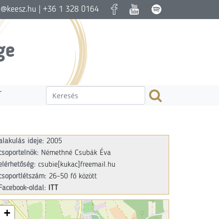
a@keesz.hu
| +36 1 328 0164
ge
T
alakulás ideje:
2005
csoportelnök:
Némethné Csubák Éva
elérhetőség:
csubie
[kukac]
freemail.hu
csoportlétszám:
26–50 fő között
Facebook-oldal:
ITT
+