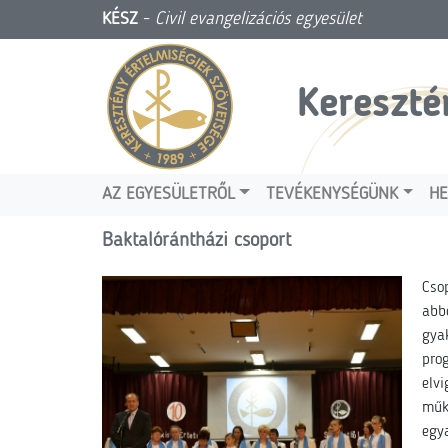
KÉSZ
-
Civil evangelizációs egyesület
Kereszté
AZ EGYESÜLETRŐL
TEVÉKENYSÉGÜNK
HE
Baktalórántházi csoport
Cso
abb
gya
pro
elv
műk
egy