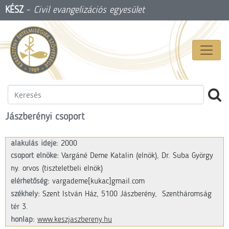
KÉSZ
-
Civil evangelizációs egyesület
Jászberényi csoport
alakulás ideje:
2000
csoport elnöke:
Vargáné Deme Katalin (elnök),
Dr. Suba György
ny. orvos (tiszteletbeli elnök)
elérhetőség:
vargademe
[kukac]
gmail.com
székhely:
Szent István Ház,
5100 Jászberény,
Szentháromság
tér 3.
honlap:
www.keszjaszbereny.hu