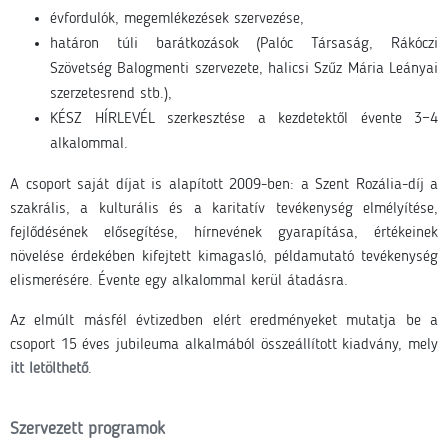
évfordulók, megemlékezések szervezése,
határon túli barátkozások (Palóc Társaság, Rákóczi
Szövetség Balogmenti szervezete, halicsi Szűz Mária Leányai
szerzetesrend stb.),
KÉSZ HÍRLEVÉL szerkesztése a kezdetektől évente 3−4
alkalommal.
A csoport saját díjat is alapított 2009-ben: a Szent Rozália-díj a
szakrális, a kulturális és a karitatív tevékenység elmélyítése,
fejlődésének elősegítése, hírnevének gyarapítása, értékeinek
növelése érdekében kifejtett kimagasló, példamutató tevékenység
elismerésére. Évente egy alkalommal kerül átadásra.
Az elmúlt másfél évtizedben elért eredményeket mutatja be a
csoport 15 éves jubileuma alkalmából összeállított kiadvány, mely
itt letölthető
.
Szervezett programok