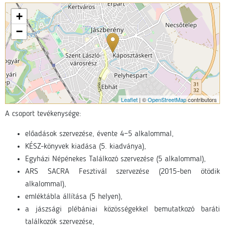
+
−
Leaflet
| ©
OpenStreetMap
contributors
A csoport tevékenysége:
e
lőadások szervezése, évente 4−5 alkalommal,
KÉSZ-könyvek kiadása (5. kiadványa),
Egyházi Népénekes Találkozó szervezése (5 alkalommal),
ARS SACRA Fesztivál szervezése (2015-ben ötödik
alkalommal),
emléktábla állítása (5 helyen),
a jászsági plébániai közösségekkel bemutatkozó baráti
találkozók szervezése,