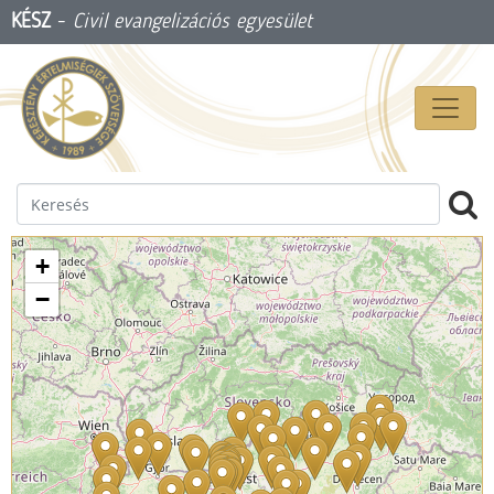
KÉSZ
-
Civil evangelizációs egyesület
+
−