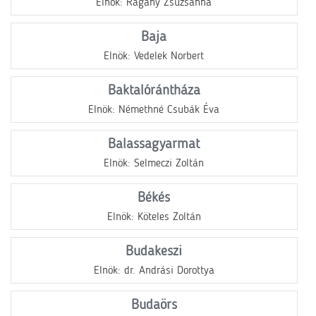
Elnök: Ragány Zsuzsanna
Baja
Elnök: Vedelek Norbert
Baktalórántháza
Elnök: Némethné Csubák Éva
Balassagyarmat
Elnök: Selmeczi Zoltán
Békés
Elnök: Köteles Zoltán
Budakeszi
Elnök: dr. Andrási Dorottya
Budaörs