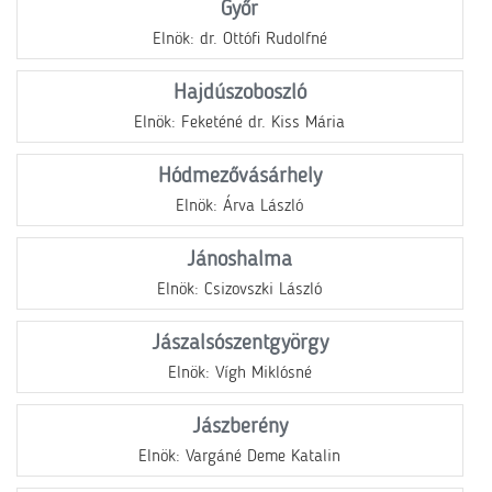
Győr
Elnök: dr. Ottófi Rudolfné
Hajdúszoboszló
Elnök: Feketéné dr. Kiss Mária
Hódmezővásárhely
Elnök: Árva László
Jánoshalma
Elnök: Csizovszki László
Jászalsószentgyörgy
Elnök: Vígh Miklósné
Jászberény
Elnök: Vargáné Deme Katalin