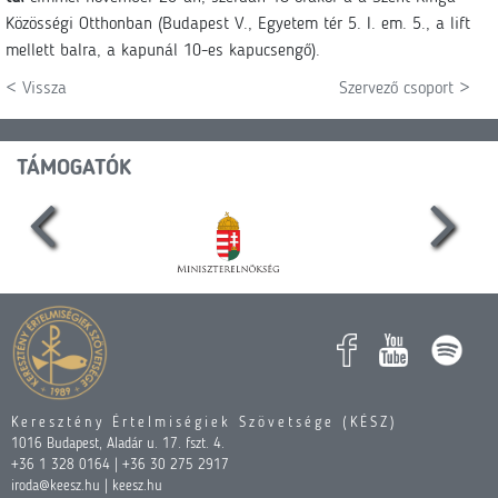
Közösségi Otthonban (Budapest V., Egyetem tér 5. I. em. 5., a lift
mellett balra, a kapunál 10-es kapucsengő).
< Vissza
Szervező csoport >
TÁMOGATÓK
Keresztény Értelmiségiek Szövetsége (KÉSZ)
1016 Budapest, Aladár u. 17. fszt. 4.
+36 1 328 0164 | +36 30 275 2917
iroda@keesz.hu | keesz.hu