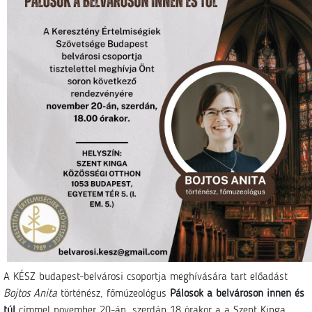
A KÉSZ budapest-belvárosi csoportja meghívására tart előadást
Bojtos Anita
történész, főmúzeológus
Pálosok a belvároson innen és
túl
címmel november 20-án, szerdán 18 órakor a a Szent Kinga