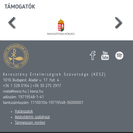
TÁMOGATÓK
Keresztény Értelmiségiek Szövetsége (KÉSZ)
1016 Budapest, Aladár u. 17. fszt. 4.
+36 1 328 0164 | +36 30 275 2917
iroda@keesz.hu | keesz.hu
adószám: 19719548-1-41
bankszámlaszám: 11100104-19719548-36000001
Határozatok
Adatvédelmi szabályzat
Támogasson minket