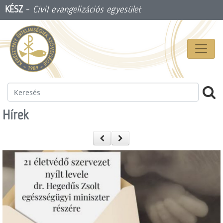
KÉSZ
-
Civil evangelizációs egyesület
Hírek