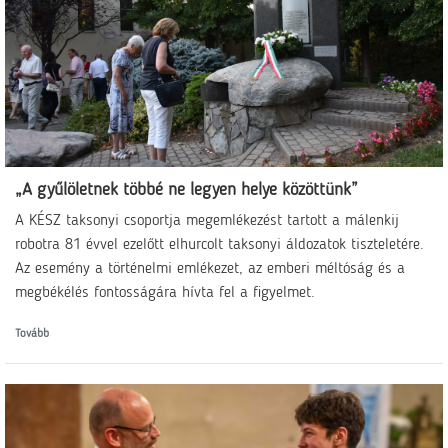
„A gyűlöletnek többé ne legyen helye közöttünk”
A KÉSZ taksonyi csoportja megemlékezést tartott a málenkij
robotra 81 évvel ezelőtt elhurcolt taksonyi áldozatok tiszteletére.
Az esemény a történelmi emlékezet, az emberi méltóság és a
megbékélés fontosságára hívta fel a figyelmet.
Tovább