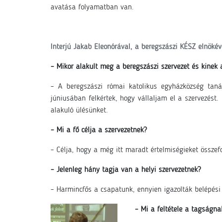
avatása folyamatban van.
Interjú Jakab Eleonórával, a beregszászi KÉSZ elnökév
– Mikor alakult meg a beregszászi szervezet és kinek
– A beregszászi római katolikus egyházközség tan
júniusában felkértek, hogy vállaljam el a szervezést
alakuló ülésünket.
– Mi a fő célja a szervezetnek?
– Célja, hogy a még itt maradt értelmiségieket összefo
– Jelenleg hány tagja van a helyi szervezetnek?
– Harmincfős a csapatunk, ennyien igazolták belépési 
– Mi a feltétele a tagságna