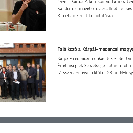
14-én. Kurucz Ádám Konrád Latinovits-
Sándor életművéből összeállított verse
X-házban került bemutatásra.
Találkozó a Kárpát-medencei magy
Kárpát-medencei munkaértekezletet tart
Értelmiségiek Szövetsége határon túli 
társszervezeteivel október 28-án Nyíre