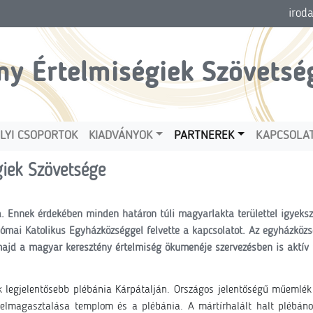
irod
ny Értelmiségiek Szövetsé
LYI CSOPORTOK
KIADVÁNYOK
PARTNEREK
KAPCSOLA
giek Szövetsége
. Ennek érdekében minden határon túli magyarlakta területtel igyeks
ai Katolikus Egyházközséggel felvette a kapcsolatot. Az egyházközs
jd a magyar keresztény értelmiség ökumenéje szervezésben is aktív r
k legjelentősebb plébánia Kárpátalján. Országos jelentőségű műemlé
 Felmagasztalása templom és a plébánia. A
mártírhalált halt plébáno