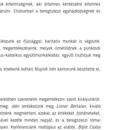
k értelmiséginek, aki értelmes kérdésekre értelmes
járulni. Elsősorban a beregszászi egyházközségnek és
lkozunk az ifjúsággal, karitatív munkát is végzünk.
k, megemlékezéseink, melyek ismétlődnek: a pünkösdi
s-katolikus együttmunkálkodás: együtt tisztítjuk meg
s énekeink kottáit
Krajnik Irén
kántorunk készítette el,
eretében szeretnénk megemlékezni szent királyunkról.
nk meg: idén emlékezünk meg
Linner Bertalan
, kiváló
retnénk megmenteni azokat az értékeket (történeteket,
isével kezdte minden napját, és a beregszászi római
onyán. Konferenciánk mottójául az alábbi,
Böjte Csaba