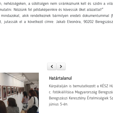
on, nehézségeken, a sötétségen nem siránkoznunk kell és szidni a vil
mutatni. Nézzünk fel példaképeinkre és kövessük őket alázattal!"
k mindazokat, akik rendelkeznek bármilyen eredeti dokumentummal (fén
, jutassák el a következő címre: Jakab Eleonóra, 90202 Beregszász,
Határtalanul
Kárpátalján is bemutatkozott a KÉSZ H
c. fotókiállítása Magyarország Beregszá
Beregszászi Keresztény Értelmiségiek 
június 5-én.