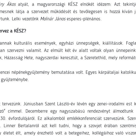
ry Ákos
atyát, a magyarországi KÉSZ elnökét idézem: Azt tekintjü
elmesnek látja a szervezet működését és tevőlegesen is hozzá kíván 
ortunk. Lelki vezetőnk
Molnár János
esperes-plénános.
ervez a KÉSZ?
annak kulturális események, egyházi ünnepségek, kiállítások. Fogla
n szervezni valamit. Az elmúlt két év alatt voltak olyan ünnepein
 Házasság Hete, nagyszerdai keresztút, a Szeretethíd, mely reformátu
encei népénekgyűjtemény bemutatása volt. Egyes kárpátaljai katoliku
a gyűjteménybe.
 tervezünk. Júniusban Szent László-év lévén egy zenei-irodalmi est k
 szó" címmel. Decemberre egy nagyszabású rendezvényt álmodtu
30. évfordulójáról. Ez alkalomból emlékkonferenciát szervezünk. Sze
. Linner Bertalanról azt kell tudni, hogy a szovjet érában szentm
életet élt, amely érezhető volt a betegeihez, kollégáihoz való visz