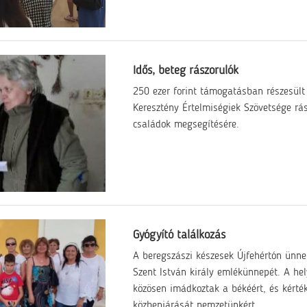
Idős, beteg rászorulók
250 ezer forint támogatásban részesült
Keresztény Értelmiségiek Szövetsége rás
családok megsegítésére.
Gyógyító találkozás
A beregszászi készesek Újfehértón ünne
Szent István király emlékünnepét. A hel
közösen imádkoztak a békéért, és kérté
közbenjárását nemzetünkért.