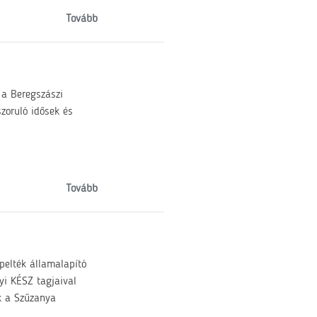
Tovább
 a Beregszászi
zoruló idősek és
Tovább
pelték államalapító
yi KÉSZ tagjaival
k a Szűzanya