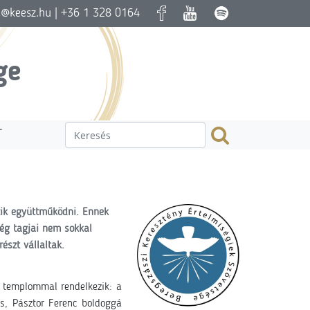
a@keesz.hu
| +36 1 328 0164
ge
T
zik együttműködni. Ennek
ég tagjai nem sokkal
észt vállaltak.
k templommal rendelkezik:
a
s, Pásztor Ferenc boldoggá