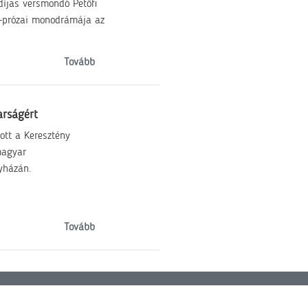
díjas versmondó Petőfi
s-prózai monodrámája az
Tovább
arságért
ott a Keresztény
magyar
gyházán.
Tovább