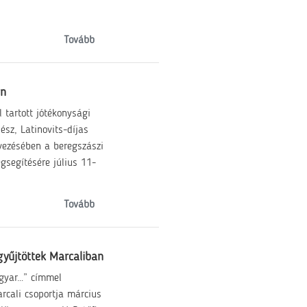
Tovább
an
tartott jótékonysági
sz, Latinovits-díjas
vezésében a beregszászi
gsegítésére július 11-
Tovább
gyűjtöttek Marcaliban
gyar…” címmel
rcali csoportja március