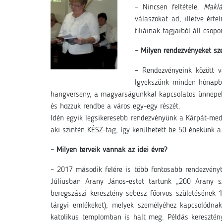
– Nincsen feltétele.
Maklá
válaszokat ad, illetve ért
filiáinak tagjaiból áll csop
– Milyen rendezvényeket sz
– Rendezvényeink között v
Igyekszünk minden hónapba
hangverseny, a magyarságunkkal kapcsolatos ünnepek,
és hozzuk rendbe a város egy-egy részét.
Idén egyik legsikeresebb rendezvényünk a Kárpát-med
aki szintén KÉSZ-tag, így kerülhetett be 50 énekünk 
– Milyen terveik vannak az idei évre?
– 2017 második felére is több fontosabb rendezvényt
Júliusban Arany János-estet tartunk „200 Arany
beregszászi keresztény sebész főorvos születésének 1
tárgyi emlékeket), melyek személyéhez kapcsolódnak
katolikus templomban is halt meg. Példás keresztény 