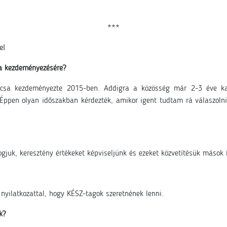
***
el
 a kezdeményezésére?
ácsa kezdeményezte 2015-ben. Addigra a közösség már 2-3 éve kap
. Éppen olyan időszakban kérdezték, amikor igent tudtam rá válaszolni
gjuk, keresztény értékeket képviseljünk és ezeket közvetítésük mások f
nyilatkozattal, hogy KÉSZ-tagok szeretnének lenni.
k?