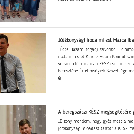
Jótékonysági irodalmi est Marcalib
„Édes Hazám, fogadj szívedbe…” címmel 
irodalmi estet Kurucz Ádám Konrád színé
versmondó a marcali KÉSZ-csoport szer
Keresztény Értelmiségiek Szövetsége me
én.
A beregszászi KÉSZ megsegítésére 
„Bizony mondom, hogy győz most a ma
jótékonysági előadást tartott a KÉSZ ma