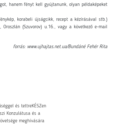
ágot, hanem fényt kell gyújtanunk, olyan példaképeket
ykép, korabeli újságcikk, recept a kézírásával stb.)
 Oroszlán (Szuvorov) u.16., vagy a következő e-mail
forrás: www.ujhajtas.net.ua/Bundáné Fehér Rita
űséggel és tettreKÉSZen
szi Konzulátusa és a
Szövetsége meghívására