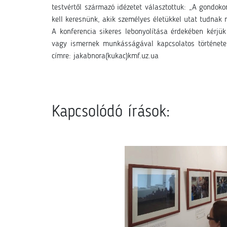
testvértől származó idézetet választottuk: „A gondok
kell keresnünk, akik személyes életükkel utat tudnak 
A konferencia sikeres lebonyolítása érdekében kérjü
vagy ismernek munkásságával kapcsolatos történetet
címre: jakabnora(kukac)kmf.uz.ua
Kapcsolódó írások: