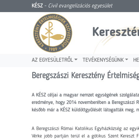
KÉSZ
-
Civil evangelizációs egyesület
Kereszté
AZ EGYESÜLETRŐL
TEVÉKENYSÉGÜNK
HE
Beregszászi Keresztény Értelmisé
A KÉSZ céljai a magyar nemzet egységének szolgálata
eredménye, hogy 2014 novemberében a Beregszászi Róm
később már a KÉSZ küldöttgyűlését látogatták meg, ma
A Beregszászi Római Katolikus Egyházközség az egyi
Vérke jobb partján terül el a gótikus Szent Kereszt