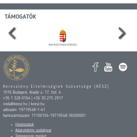
TÁMOGATÓK
Keresztény Értelmiségiek Szövetsége (KÉSZ)
1016 Budapest, Aladár u. 17. fszt. 4.
+36 1 328 0164 | +36 30 275 2917
iroda@keesz.hu | keesz.hu
adószám: 19719548-1-41
bankszámlaszám: 11100104-19719548-36000001
Határozatok
Adatvédelmi szabályzat
Támogasson minket