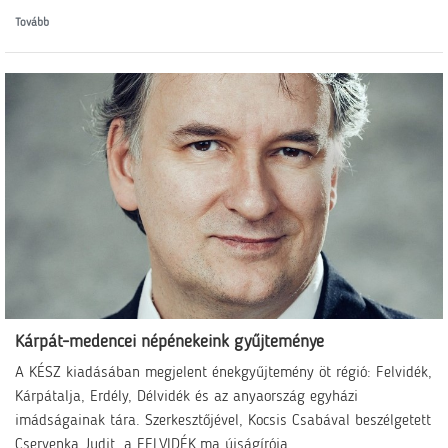
Tovább
Kárpát-medencei népénekeink gyűjteménye
A KÉSZ kiadásában megjelent énekgyűjtemény öt régió: Felvidék,
Kárpátalja, Erdély, Délvidék és az anyaország egyházi
imádságainak tára. Szerkesztőjével, Kocsis Csabával beszélgetett
Cservenka Judit, a FELVIDÉK.ma újságírója.