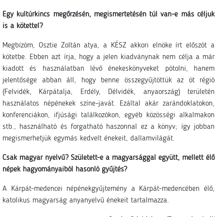
Egy kultúrkincs megőrzésén, megismertetésén túl van-e más céljuk
is a kötettel?
Megbízóm, Osztie Zoltán atya, a KÉSZ akkori elnöke írt előszót a
kötetbe. Ebben azt írja, hogy a jelen kiadványnak nem célja a már
kiadott és használatban lévő énekeskönyveket pótolni, hanem
jelentősége abban áll, hogy benne összegyűjtöttük az öt régió
(Felvidék, Kárpátalja, Erdély, Délvidék, anyaország) területén
használatos népénekek színe-javát. Ezáltal akár zarándoklatokon,
konferenciákon, ifjúsági találkozókon, egyéb közösségi alkalmakon
stb., használható és forgatható haszonnal ez a könyv; így jobban
megismerhetjük egymás kedvelt énekeit, dallamvilágát.
Csak magyar nyelvű? Született-e a magyarsággal együtt, mellett élő
népek hagyományaiból hasonló gyűjtés?
A Kárpát-medencei népénekgyűjtemény a Kárpát-medencében élő,
katolikus magyarság anyanyelvű énekeit tartalmazza.