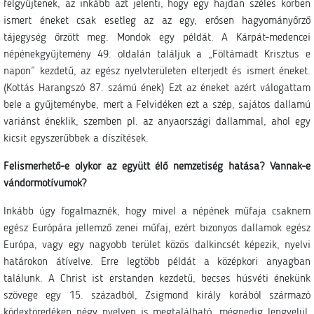
felgyűjtenek, az inkább azt jelenti, hogy egy hajdan széles körben
ismert éneket csak esetleg az az egy, erősen hagyományőrző
tájegység őrzött meg. Mondok egy példát. A Kárpát-medencei
népénekgyűjtemény 49. oldalán találjuk a „Föltámadt Krisztus e
napon” kezdetű, az egész nyelvterületen elterjedt és ismert éneket.
(Kottás Harangszó 87. számú ének) Ezt az éneket azért válogattam
bele a gyűjteménybe, mert a Felvidéken ezt a szép, sajátos dallamú
variánst éneklik, szemben pl. az anyaországi dallammal, ahol egy
kicsit egyszerűbbek a díszítések.
Felismerhető-e olykor az együtt élő nemzetiség hatása? Vannak-e
vándormotívumok?
Inkább úgy fogalmaznék, hogy mivel a népének műfaja csaknem
egész Európára jellemző zenei műfaj, ezért bizonyos dallamok egész
Európa, vagy egy nagyobb terület közös dalkincsét képezik, nyelvi
határokon átívelve. Erre legtöbb példát a középkori anyagban
találunk. A Christ ist erstanden kezdetű, becses húsvéti énekünk
szövege egy 15. századból, Zsigmond király korából származó
kódextöredéken négy nyelven is megtalálható, mégpedig lengyelül,