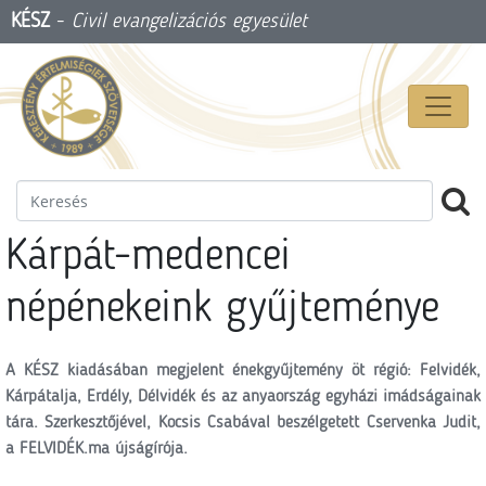
KÉSZ
-
Civil evangelizációs egyesület
Kárpát-medencei
népénekeink gyűjteménye
A KÉSZ kiadásában megjelent énekgyűjtemény öt régió: Felvidék,
Kárpátalja, Erdély, Délvidék és az anyaország egyházi imádságainak
tára. Szerkesztőjével, Kocsis Csabával beszélgetett Cservenka Judit,
a FELVIDÉK.ma újságírója.