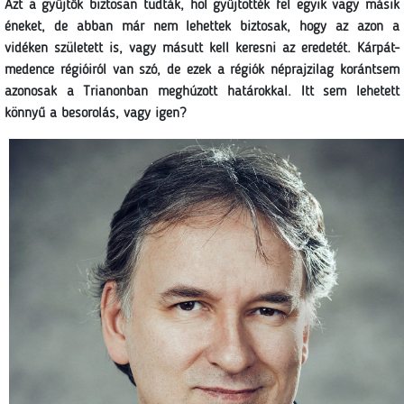
Azt a gyűjtők biztosan tudták, hol gyűjtötték fel egyik vagy másik
éneket, de abban már nem lehettek biztosak, hogy az azon a
vidéken született is, vagy másutt kell keresni az eredetét. Kárpát-
medence régióiról van szó, de ezek a régiók néprajzilag korántsem
azonosak a Trianonban meghúzott határokkal. Itt sem lehetett
könnyű a besorolás, vagy igen?