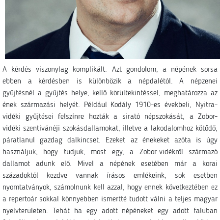
A kérdés viszonylag komplikált. Azt gondolom, a népének sorsa
ebben a kérdésben is különbözik a népdalétól. A népzenei
gyűjtésnél a gyűjtés helye, kellő körültekintéssel, meghatározza az
ének származási helyét. Például Kodály 1910-es évekbeli, Nyitra-
vidéki gyűjtései felszínre hozták a sirató népszokását, a Zobor-
vidéki szentivánéji szokásdallamokat, illetve a lakodalomhoz kötődő,
páratlanul gazdag dalkincset. Ezeket az énekeket azóta is úgy
használjuk, hogy tudjuk, most egy, a Zobor-vidékről származó
dallamot adunk elő. Mivel a népének esetében már a korai
századoktól kezdve vannak írásos emlékeink, sok esetben
nyomtatványok, számolnunk kell azzal, hogy ennek következtében ez
a repertoár sokkal könnyebben ismertté tudott válni a teljes magyar
nyelvterületen. Tehát ha egy adott népéneket egy adott faluban