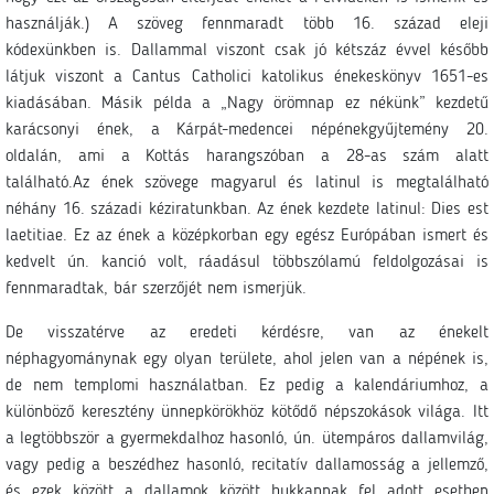
használják.) A szöveg fennmaradt több 16. század eleji
kódexünkben is. Dallammal viszont csak jó kétszáz évvel később
látjuk viszont a Cantus Catholici katolikus énekeskönyv 1651-es
kiadásában. Másik példa a „Nagy örömnap ez nékünk” kezdetű
karácsonyi ének, a Kárpát-medencei népénekgyűjtemény 20.
oldalán, ami a Kottás harangszóban a 28-as szám alatt
található.Az ének szövege magyarul és latinul is megtalálható
néhány 16. századi kéziratunkban. Az ének kezdete latinul: Dies est
laetitiae. Ez az ének a középkorban egy egész Európában ismert és
kedvelt ún. kanció volt, ráadásul többszólamú feldolgozásai is
fennmaradtak, bár szerzőjét nem ismerjük.
De visszatérve az eredeti kérdésre, van az énekelt
néphagyománynak egy olyan területe, ahol jelen van a népének is,
de nem templomi használatban. Ez pedig a kalendáriumhoz, a
különböző keresztény ünnepkörökhöz kötődő népszokások világa. Itt
a legtöbbször a gyermekdalhoz hasonló, ún. ütempáros dallamvilág,
vagy pedig a beszédhez hasonló, recitatív dallamosság a jellemző,
és ezek között a dallamok között bukkannak fel adott esetben