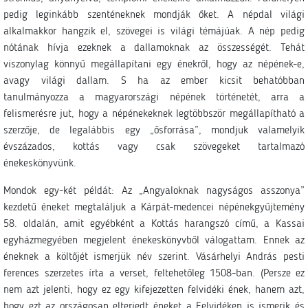
pedig leginkább szenténeknek mondják őket. A népdal világi
alkalmakkor hangzik el, szövegei is világi témájúak. A nép pedig
nótának hívja ezeknek a dallamoknak az összességét. Tehát
viszonylag könnyű megállapítani egy énekről, hogy az népének-e,
avagy világi dallam. S ha az ember kicsit behatóbban
tanulmányozza a magyarországi népének történetét, arra a
felismerésre jut, hogy a népénekeknek legtöbbször megállapítható a
szerzője, de legalábbis egy „ősforrása”, mondjuk valamelyik
évszázados, kottás vagy csak szövegeket tartalmazó
énekeskönyvünk.
Mondok egy-két példát: Az „Angyaloknak nagyságos asszonya”
kezdetű éneket megtaláljuk a Kárpát-medencei népénekgyűjtemény
58. oldalán, amit egyébként a Kottás harangszó című, a Kassai
egyházmegyében megjelent énekeskönyvből válogattam. Ennek az
éneknek a költőjét ismerjük név szerint. Vásárhelyi András pesti
ferences szerzetes írta a verset, feltehetőleg 1508-ban. (Persze ez
nem azt jelenti, hogy ez egy kifejezetten felvidéki ének, hanem azt,
hogy ezt az országosan elterjedt éneket a Felvidéken is ismerik és