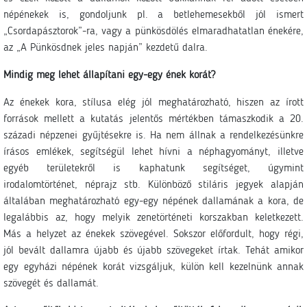
népénekek is, gondoljunk pl. a betlehemesekből jól ismert
„Csordapásztorok”-ra, vagy a pünkösdölés elmaradhatatlan énekére,
az „A Pünkösdnek jeles napján” kezdetű dalra.
Mindig meg lehet állapítani egy-egy ének korát?
Az énekek kora, stílusa elég jól meghatározható, hiszen az írott
források mellett a kutatás jelentős mértékben támaszkodik a 20.
századi népzenei gyűjtésekre is. Ha nem állnak a rendelkezésünkre
írásos emlékek, segítségül lehet hívni a néphagyományt, illetve
egyéb területekről is kaphatunk segítséget, úgymint
irodalomtörténet, néprajz stb. Különböző stiláris jegyek alapján
általában meghatározható egy-egy népének dallamának a kora, de
legalábbis az, hogy melyik zenetörténeti korszakban keletkezett.
Más a helyzet az énekek szövegével. Sokszor előfordult, hogy régi,
jól bevált dallamra újabb és újabb szövegeket írtak. Tehát amikor
egy egyházi népének korát vizsgáljuk, külön kell kezelnünk annak
szövegét és dallamát.