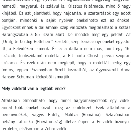
németül, magyarul, és szlávul is. Krisztus feltámada, mind ő nagy
kínjából. Ez azt jelentheti, hogy hajdanán, a szertartások egy adott
pontján, mindenki a saját nyelvén énekelhette ezt az éneket.
Egyébként ennek a dallamnak szép változata megtalálható a Kottás
Harangszóban a 85. szám alatt. De mondok még egy példát. Az
„Örülj, te boldog Betlehem” kezdetű, szép karácsonyi éneket egyedül
itt, a Felvidéken ismerik. És ez a dallam nem más, mint egy 16.
századi, többszólamú motetta, a Fit porta Christi pervia szoprán
szólama. És ezek után nem meglepő, hogy a motettát pedig egy
fontos, éppen Pozsonyban őrzött kéziratból, az úgynevezett Anna
Hansen Schuman-kódexből ismerjük.
Mely vidékről van a legtöbb ének?
Általában elmondható, hogy minél hagyományőrzőbb egy vidék,
annál több éneket őrzött meg az emlékezet. Ezek általában a
peremvidékek, vagyis Erdély, Moldva (Románia), Szlavóniában
néhány falucska (Horvátország) illetve éppen a Felvidék bizonyos
területei, elsősorban a Zobor-vidék.