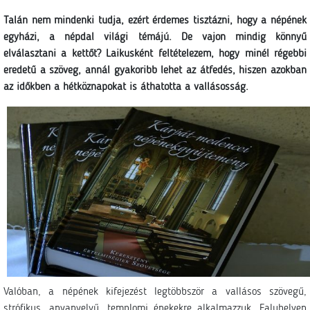
Talán nem mindenki tudja, ezért érdemes tisztázni, hogy a népének
egyházi, a népdal világi témájú. De vajon mindig könnyű
elválasztani a kettőt? Laikusként feltételezem, hogy minél régebbi
eredetű a szöveg, annál gyakoribb lehet az átfedés, hiszen azokban
az időkben a hétköznapokat is áthatotta a vallásosság.
Valóban, a népének kifejezést legtöbbször a vallásos szövegű,
strófikus, anyanyelvű, templomi énekekre alkalmazzuk. Faluhelyen