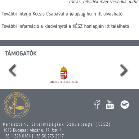
forrás: felvidek.ma/Cservenka Judit
További interjú Kocsis Csabával a jelujsag.hu-n itt olvasható
További információ a kiadványról a KÉSZ honlapján itt található
TÁMOGATÓK
Keresztény Értelmiségiek Szövetsége (KÉSZ)
1016 Budapest, Aladár u. 17. fszt. 4.
+36 1 328 0164 | +36 30 275 2917