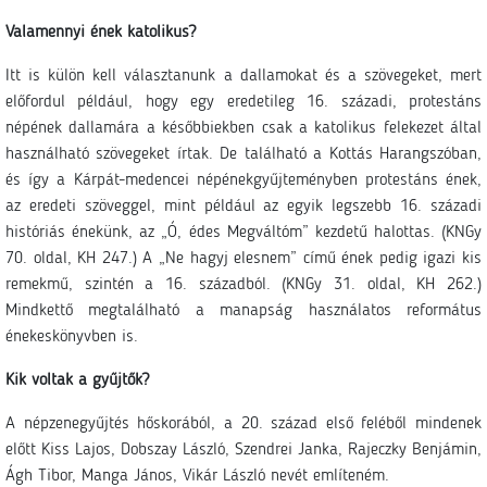
Valamennyi ének katolikus?
Itt is külön kell választanunk a dallamokat és a szövegeket, mert
előfordul például, hogy egy eredetileg 16. századi, protestáns
népének dallamára a későbbiekben csak a katolikus felekezet által
használható szövegeket írtak. De található a Kottás Harangszóban,
és így a Kárpát-medencei népénekgyűjteményben protestáns ének,
az eredeti szöveggel, mint például az egyik legszebb 16. századi
históriás énekünk, az „Ó, édes Megváltóm” kezdetű halottas. (KNGy
70. oldal, KH 247.) A „Ne hagyj elesnem” című ének pedig igazi kis
remekmű, szintén a 16. századból. (KNGy 31. oldal, KH 262.)
Mindkettő megtalálható a manapság használatos református
énekeskönyvben is.
Kik voltak a gyűjtők?
A népzenegyűjtés hőskorából, a 20. század első feléből mindenek
előtt Kiss Lajos, Dobszay László, Szendrei Janka, Rajeczky Benjámin,
Ágh Tibor, Manga János, Vikár László nevét említeném.