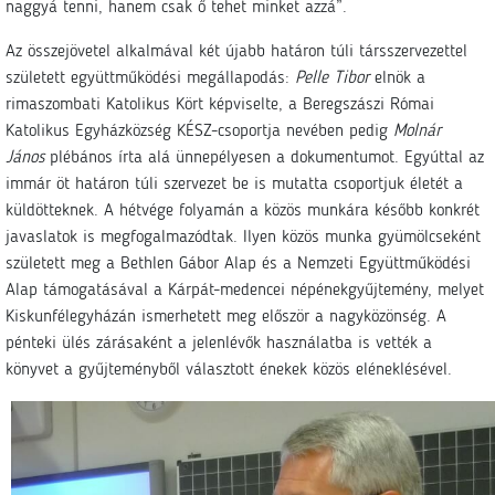
naggyá tenni, hanem csak ő tehet minket azzá”.
Az összejövetel alkalmával két újabb határon túli társszervezettel
született együttműködési megállapodás:
Pelle Tibor
elnök a
rimaszombati Katolikus Kört képviselte, a Beregszászi Római
Katolikus Egyházközség KÉSZ-csoportja nevében pedig
Molnár
János
plébános írta alá ünnepélyesen a dokumentumot. Egyúttal az
immár öt határon túli szervezet be is mutatta csoportjuk életét a
küldötteknek. A hétvége folyamán a közös munkára később konkrét
javaslatok is megfogalmazódtak. Ilyen közös munka gyümölcseként
született meg a Bethlen Gábor Alap és a Nemzeti Együttműködési
Alap támogatásával a Kárpát-medencei népénekgyűjtemény, melyet
Kiskunfélegyházán ismerhetett meg először a nagyközönség. A
pénteki ülés zárásaként a jelenlévők használatba is vették a
könyvet a gyűjteményből választott énekek közös eléneklésével.