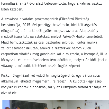
fennállásának 27 éve alatt bebizonyította, hogy alkalmas eszköz
Isten kezében.
A szokásos hivatalos programpontok (Ellenőrző Bizottság
beszámolója, 2015. évi pénzügyi beszámoló, idei költségvetés
elfogadása) után a küldöttgyűlés megszavazta az Alapszabály
módosítására tett javaslatokat, melyet
Németh Anikó
ismertetett.
Majd bemutatkoztak az őszi tisztújítás jelöltjei. Fontos munka
zajlott szombat délután, amikor a résztvevők három külön
csoportban vitatták meg gondolataikat a migráció, a korrupció, ill. a
környezet- és teremtésvédelem témakörökben, melyek Az idők jelei c.
vitaanyag második kötetének részét fogják képezni.
Kiskunfélegyházát két videófilm segítségével és egy városi séta
alkalmával lehetett megismerni, felfedezni. A küldöttek egy szép
könyvet is kaptak ajándékba, mely az Ótemplom történetét tárja az
olvasó elé.