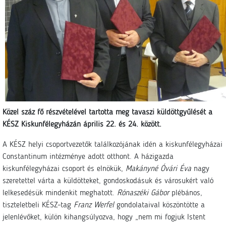
Közel száz fő részvételével tartotta meg tavaszi küldöttgyűlését a
KÉSZ Kiskunfélegyházán április 22. és 24. között.
A KÉSZ helyi csoportvezetők találkozójának idén a kiskunfélegyházai
Constantinum intézménye adott otthont. A házigazda
kiskunfélegyházai csoport és elnökük,
Makányné Óvári Éva
nagy
szeretettel várta a küldötteket, gondoskodásuk és városukért való
lelkesedésük mindenkit meghatott.
Rónaszéki Gábor
plébános,
tiszteletbeli KÉSZ-tag
Franz Werfel
gondolataival köszöntötte a
jelenlévőket, külön kihangsúlyozva, hogy „nem mi fogjuk Istent