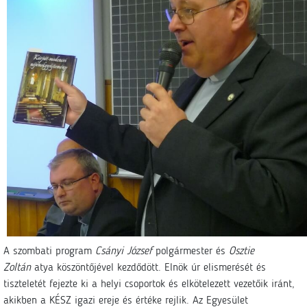
A szombati program
Csányi József
polgármester és
Osztie
Zoltán
atya köszöntőjével kezdődött. Elnök úr elismerését és
tiszteletét fejezte ki a helyi csoportok és elkötelezett vezetőik iránt,
akikben a KÉSZ igazi ereje és értéke rejlik. Az Egyesület