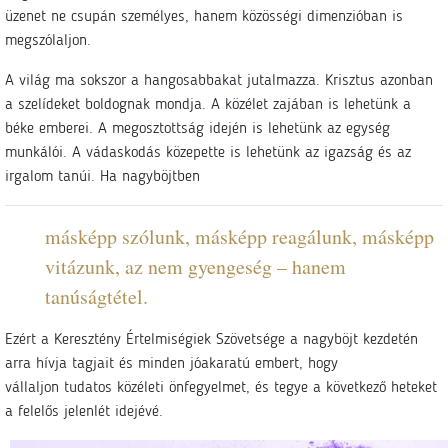
üzenet ne csupán személyes, hanem közösségi dimenzióban is
megszólaljon.
A világ ma sokszor a hangosabbakat jutalmazza. Krisztus azonban
a szelídeket boldognak mondja. A közélet zajában is lehetünk a
béke emberei. A megosztottság idején is lehetünk az egység
munkálói. A vádaskodás közepette is lehetünk az igazság és az
irgalom tanúi. Ha nagyböjtben
másképp szólunk, másképp reagálunk, másképp
vitázunk, az nem gyengeség – hanem
tanúságtétel.
Ezért a Keresztény Értelmiségiek Szövetsége a nagyböjt kezdetén
arra hívja tagjait és minden jóakaratú embert, hogy
vállaljon tudatos közéleti önfegyelmet, és tegye a következő heteket
a felelős jelenlét idejévé.