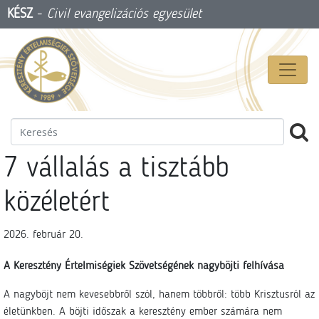
KÉSZ
-
Civil evangelizációs egyesület
7 vállalás a tisztább
közéletért
2026. február 20.
A Keresztény Értelmiségiek Szövetségének nagyböjti felhívása
A nagyböjt nem kevesebbről szól, hanem többről: több Krisztusról az
életünkben. A böjti időszak a keresztény ember számára nem