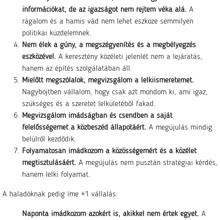
információkat, de az igazságot nem rejtem véka alá.
A
rágalom és a hamis vád nem lehet eszköze semmilyen
politikai küzdelemnek.
Nem élek a gúny, a megszégyenítés és a megbélyegzés
eszközével.
A keresztény közéleti jelenlét nem a lejáratás,
hanem az építés szolgálatában áll.
Mielőtt megszólalok, megvizsgálom a lelkiismeretemet.
Nagyböjtben vállalom, hogy csak azt mondom ki, ami igaz,
szükséges és a szeretet lelkületéből fakad.
Megvizsgálom imádságban és csendben a saját
felelősségemet a közbeszéd állapotáért.
A megújulás mindig
belülről kezdődik.
Folyamatosan imádkozom a közösségemért és a közélet
megtisztulásáért.
A megújulás nem pusztán stratégiai kérdés,
hanem lelki folyamat.
A haladóknak pedig íme +1 vállalás:
Naponta imádkozom azokért is, akikkel nem értek egyet.
A