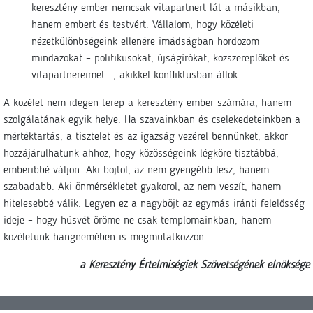
keresztény ember nemcsak vitapartnert lát a másikban,
hanem embert és testvért. Vállalom, hogy közéleti
nézetkülönbségeink ellenére imádságban hordozom
mindazokat – politikusokat, újságírókat, közszereplőket és
vitapartnereimet –, akikkel konfliktusban állok.
A közélet nem idegen terep a keresztény ember számára, hanem
szolgálatának egyik helye. Ha szavainkban és cselekedeteinkben a
mértéktartás, a tisztelet és az igazság vezérel bennünket, akkor
hozzájárulhatunk ahhoz, hogy közösségeink légköre tisztábbá,
emberibbé váljon. Aki böjtöl, az nem gyengébb lesz, hanem
szabadabb. Aki önmérsékletet gyakorol, az nem veszít, hanem
hitelesebbé válik. Legyen ez a nagyböjt az egymás iránti felelősség
ideje – hogy húsvét öröme ne csak templomainkban, hanem
közéletünk hangnemében is megmutatkozzon.
a Keresztény Értelmiségiek Szövetségének elnöksége