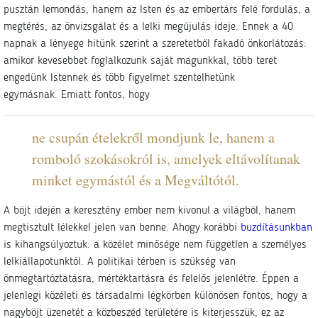
pusztán lemondás, hanem az Isten és az embertárs felé fordulás, a
megtérés, az önvizsgálat és a lelki megújulás ideje. Ennek a 40
napnak a lényege hitünk szerint a szeretetből fakadó önkorlátozás:
amikor kevesebbet foglalkozunk saját magunkkal, több teret
engedünk Istennek és több figyelmet szentelhetünk
egymásnak.
Emiatt fontos, hogy
ne csupán ételekről mondjunk le, hanem a
romboló szokásokról is, amelyek eltávolítanak
minket egymástól és a Megváltótól.
A böjt idején a keresztény ember nem kivonul a világból, hanem
megtisztult lélekkel jelen van benne. Ahogy korábbi
buzdításunkban
is kihangsúlyoztuk: a közélet minősége nem független a személyes
lelkiállapotunktól. A politikai térben is szükség van
önmegtartóztatásra, mértéktartásra és felelős jelenlétre. Éppen a
jelenlegi közéleti és társadalmi légkörben különösen fontos, hogy a
nagyböjt üzenetét a közbeszéd területére is kiterjesszük, ez az