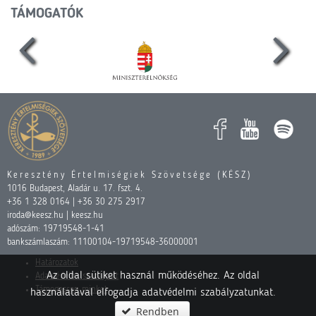
TÁMOGATÓK
Keresztény Értelmiségiek Szövetsége (KÉSZ)
1016 Budapest, Aladár u. 17. fszt. 4.
+36 1 328 0164 | +36 30 275 2917
iroda@keesz.hu | keesz.hu
adószám: 19719548-1-41
bankszámlaszám: 11100104-19719548-36000001
Határozatok
Az oldal sütiket használ működéséhez. Az oldal
Adatvédelmi szabályzat
Támogasson minket
használatával elfogadja adatvédelmi szabályzatunkat.
Rendben