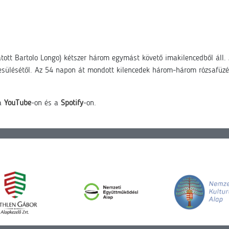
tott Bartolo Longo) kétszer három egymást követő imakilencedből áll. 
jesülésétől. Az 54 napon át mondott kilencedek három-három rózsafüzér
 a
YouTube
-on és a
Spotify
-on.