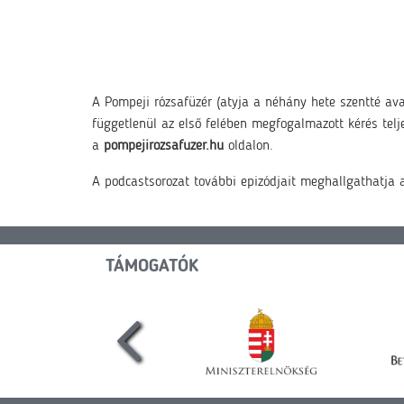
A Pompeji rózsafüzér (atyja a néhány hete szentté ava
függetlenül az első felében megfogalmazott kérés tel
a
pompejirozsafuzer.hu
oldalon.
A podcastsorozat további epizódjait meghallgathatja
TÁMOGATÓK