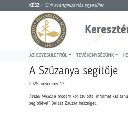
KÉSZ
-
Civil evangelizációs egyesület
Kereszté
AZ EGYESÜLETRŐL
TEVÉKENYSÉGÜNK
HE
A Szűzanya segítője
2025. november 17.
Keszei Miklós
a modern kor szülötte: informatikát tanu
segítőjével” Balázs Zsuzsa beszélget.