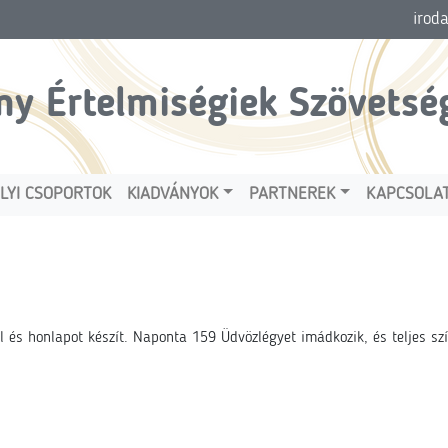
irod
ny Értelmiségiek Szövetsé
LYI CSOPORTOK
KIADVÁNYOK
PARTNEREK
KAPCSOLA
l és honlapot készít. Naponta 159 Üdvözlégyet imádkozik, és teljes szí