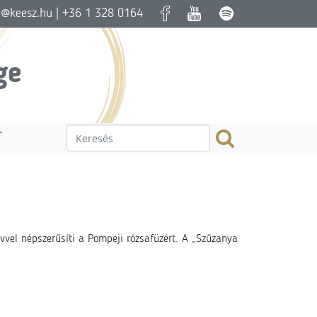
a@keesz.hu
| +36 1 328 0164
ge
T
vvel népszerűsíti a Pompeji rózsafüzért. A „Szűzanya