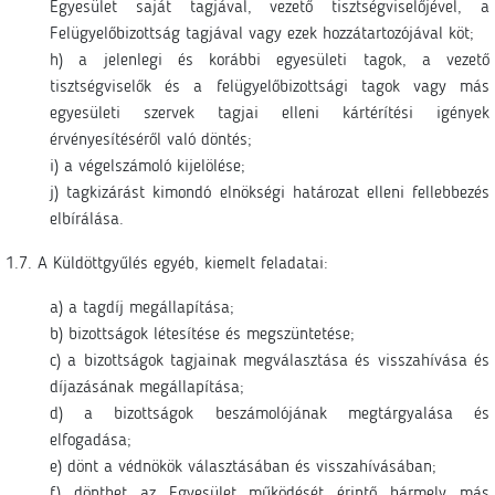
Egyesület saját tagjával, vezető tisztségviselőjével, a
Felügyelőbizottság tagjával vagy ezek hozzátartozójával köt;
h) a jelenlegi és korábbi egyesületi tagok, a vezető
tisztségviselők és a felügyelőbizottsági tagok vagy más
egyesületi szervek tagjai elleni kártérítési igények
érvényesítéséről való döntés;
i) a végelszámoló kijelölése;
j) tagkizárást kimondó elnökségi határozat elleni fellebbezés
elbírálása.
1.7. A Küldöttgyűlés egyéb, kiemelt feladatai:
a) a tagdíj megállapítása;
b) bizottságok létesítése és megszüntetése;
c) a bizottságok tagjainak megválasztása és visszahívása és
díjazásának megállapítása;
d) a bizottságok beszámolójának megtárgyalása és
elfogadása;
e) dönt a védnökök választásában és visszahívásában;
f) dönthet az Egyesület működését érintő bármely más