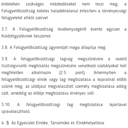
érdekében szükséges intézkedéseket nem teszi meg, a
Felügyelőbizottság köteles haladéktalanul értesíteni a törvényességi
felügyeletet ellátó szervet.
3.7. A Felügyelőbizottság tevékenységéről évente egyszer a
Küldöttgyűlésnek beszámol.
3.8. A Felügyelőbizottság ügyrendjét maga állapítja meg.
3.9. A felügyelőbizottsági tagság megszűnésére a vezető
tisztségviselői megbízatás megszűnésére vonatkozó szabályokat kell
megfelelően alkalmazni (2.5. pont). Amennyiben a
felügyelőbizottsági elnök vagy tag megbízatása a lejáratnál előbb
szűnik meg, az utódjául megválasztott személy megbízatása addig
szól, ameddig az elődje megbízatása érvényes volt.
3.10. A felügyelőbizottsági tag megbízatása lejártával
újraválasztható.
4. §. Az Egyesület Elnöke, Társelnöke és Elnökhelyettese