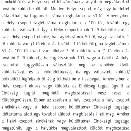
elnökökből és a Helyi csoport létszámának arányában megválasztott
további küldöttekből áll. Minden Helyi csoport még egy küldöttet
választhat, ha tagjainak száma meghaladja az 50 főt. Amennyiben
a Helyi csoport taglétszáma meghaladja a 100 főt, további egy
küldöttet választhat. Így a Helyi csoportoknak 1 fő küldötte van, s
az a Helyi csoport elnöke, ha taglétszámuk 50 fő, vagy az alatti; 2
fő küldötte van (1 fő elnök és további 1 fő küldött), ha taglétszámuk
51 és 100 fő között van; illetve 3 fő küldötte van (1 fő elnök és
további 2 fő küldött), ha taglétszámuk 101, vagy a feletti. A Helyi
csoportok taggyűlésein választják meg az elnökön kívüli
küldötte(ke)t, és a pótküldötte(ke)t, de egy választott küldött/
pótküldött legfeljebb öt évig töltheti be e tisztséget. Amennyiben a
Helyi csoport elnöke vagy küldötte az Elnökség tagja, úgy ő az
Elnökség tagját megillető megbízatással vesz részt a
Küldöttgyűlésen. Ebben az esetben a Helyi csoportot a Helyi csoport
elnökének vagy a Helyi csoport küldöttének Elnökségi tagsága
időtartama alatt egy további küldötti megbízatás illeti meg. Amikor
a Helyi csoport elnökének vagy küldöttének Elnökségi tagsága
megszűnik, úgy a helyükbe megválasztott küldött megbízatása