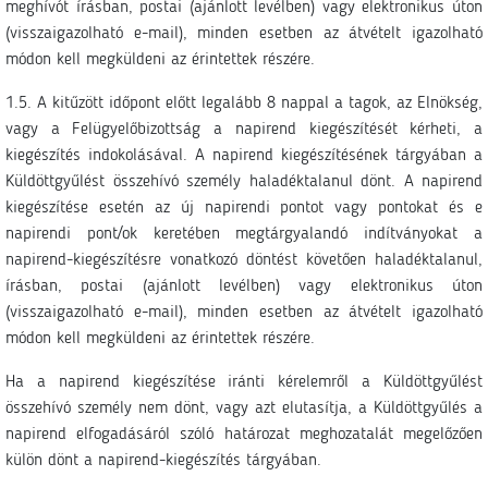
meghívót írásban, postai (ajánlott levélben) vagy elektronikus úton
(visszaigazolható e-mail), minden esetben az átvételt igazolható
módon kell megküldeni az érintettek részére.
1.5. A kitűzött időpont előtt legalább 8 nappal a tagok, az Elnökség,
vagy a Felügyelőbizottság a napirend kiegészítését kérheti, a
kiegészítés indokolásával. A napirend kiegészítésének tárgyában a
Küldöttgyűlést összehívó személy haladéktalanul dönt. A napirend
kiegészítése esetén az új napirendi pontot vagy pontokat és e
napirendi pont/ok keretében megtárgyalandó indítványokat a
napirend-kiegészítésre vonatkozó döntést követően haladéktalanul,
írásban, postai (ajánlott levélben) vagy elektronikus úton
(visszaigazolható e-mail), minden esetben az átvételt igazolható
módon kell megküldeni az érintettek részére.
Ha a napirend kiegészítése iránti kérelemről a Küldöttgyűlést
összehívó személy nem dönt, vagy azt elutasítja, a Küldöttgyűlés a
napirend elfogadásáról szóló határozat meghozatalát megelőzően
külön dönt a napirend-kiegészítés tárgyában.