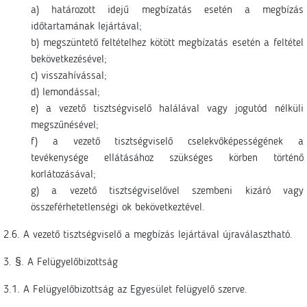
a) határozott idejű megbízatás esetén a megbízás
időtartamának lejártával;
b) megszüntető feltételhez kötött megbízatás esetén a feltétel
bekövetkezésével;
c) visszahívással;
d) lemondással;
e) a vezető tisztségviselő halálával vagy jogutód nélküli
megszűnésével;
f) a vezető tisztségviselő cselekvőképességének a
tevékenysége ellátásához szükséges körben történő
korlátozásával;
g) a vezető tisztségviselővel szembeni kizáró vagy
összeférhetetlenségi ok bekövetkeztével.
2.6. A vezető tisztségviselő a megbízás lejártával újraválasztható.
3. §. A Felügyelőbizottság
3.1. A Felügyelőbizottság az Egyesület felügyelő szerve.