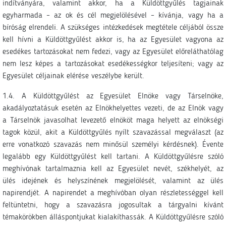
indítványára, valamint akkor, ha a Küldöttgyűlés tagjainak
egyharmada – az ok és cél megjelölésével – kívánja, vagy ha a
bíróság elrendeli. A szükséges intézkedések megtétele céljából össze
kell hívni a Küldöttgyűlést akkor is, ha az Egyesület vagyona az
esedékes tartozásokat nem fedezi, vagy az Egyesület előreláthatólag
nem lesz képes a tartozásokat esedékességkor teljesíteni; vagy az
Egyesület céljainak elérése veszélybe került.
1.4. A Küldöttgyűlést az Egyesület Elnöke vagy Társelnöke,
akadályoztatásuk esetén az Elnökhelyettes vezeti, de az Elnök vagy
a Társelnök javasolhat levezető elnököt maga helyett az elnökségi
tagok közül, akit a Küldöttgyűlés nyílt szavazással megválaszt (az
erre vonatkozó szavazás nem minősül személyi kérdésnek). Évente
legalább egy Küldöttgyűlést kell tartani. A Küldöttgyűlésre szóló
meghívónak tartalmaznia kell az Egyesület nevét, székhelyét, az
ülés idejének és helyszínének megjelölését, valamint az ülés
napirendjét. A napirendet a meghívóban olyan részletességgel kell
feltüntetni, hogy a szavazásra jogosultak a tárgyalni kívánt
témakörökben álláspontjukat kialakíthassák. A Küldöttgyűlésre szóló