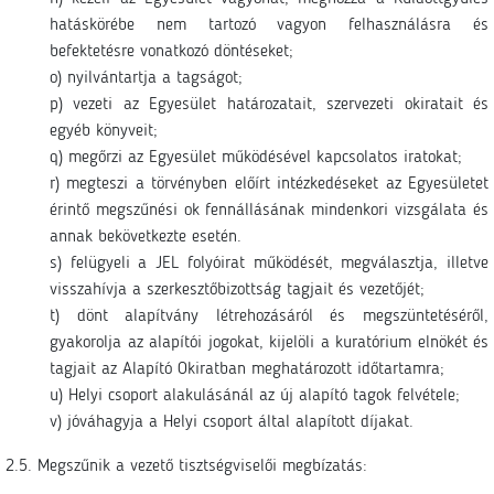
hatáskörébe nem tartozó vagyon felhasználásra és
befektetésre vonatkozó döntéseket;
o) nyilvántartja a tagságot;
p) vezeti az Egyesület határozatait, szervezeti okiratait és
egyéb könyveit;
q) megőrzi az Egyesület működésével kapcsolatos iratokat;
r) megteszi a törvényben előírt intézkedéseket az Egyesületet
érintő megszűnési ok fennállásának mindenkori vizsgálata és
annak bekövetkezte esetén.
s) felügyeli a JEL folyóirat működését, megválasztja, illetve
visszahívja a szerkesztőbizottság tagjait és vezetőjét;
t) dönt alapítvány létrehozásáról és megszüntetéséről,
gyakorolja az alapítói jogokat, kijelöli a kuratórium elnökét és
tagjait az Alapító Okiratban meghatározott időtartamra;
u) Helyi csoport alakulásánál az új alapító tagok felvétele;
v) jóváhagyja a Helyi csoport által alapított díjakat.
2.5. Megszűnik a vezető tisztségviselői megbízatás: