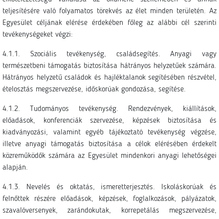
teljesítésére való folyamatos törekvés az élet minden területén. Az
Egyesület céljának elérése érdekében főleg az alábbi cél szerinti
tevékenységeket végzi:
4.1.1. Szociális tevékenység, családsegítés. Anyagi vagy
természetbeni támogatás biztosítása hátrányos helyzetűek számára.
Hátrányos helyzetű családok és hajléktalanok segítésében részvétel,
ételosztás megszervezése, időskorúak gondozása, segítése.
4.1.2. Tudományos tevékenység. Rendezvények, kiállítások,
előadások, konferenciák szervezése, képzések biztosítása és
kiadványozási, valamint egyéb tájékoztató tevékenység végzése,
illetve anyagi támogatás biztosítása a célok elérésében érdekelt
közreműködők számára az Egyesület mindenkori anyagi lehetőségei
alapján.
4.1.3. Nevelés és oktatás, ismeretterjesztés. Iskoláskorúak és
felnőttek részére előadások, képzések, foglalkozások, pályázatok,
szavalóversenyek, zarándokutak, korrepetálás megszervezése,