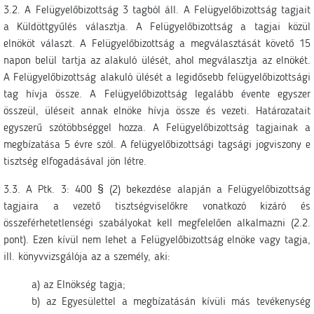
3.2. A Felügyelőbizottság 3 tagból áll. A Felügyelőbizottság tagjait
a Küldöttgyűlés választja. A Felügyelőbizottság a tagjai közül
elnököt választ. A Felügyelőbizottság a megválasztását követő 15
napon belül tartja az alakuló ülését, ahol megválasztja az elnökét.
A Felügyelőbizottság alakuló ülését a legidősebb felügyelőbizottsági
tag hívja össze. A Felügyelőbizottság legalább évente egyszer
összeül, üléseit annak elnöke hívja össze és vezeti. Határozatait
egyszerű szótöbbséggel hozza. A Felügyelőbizottság tagjainak a
megbízatása 5 évre szól. A felügyelőbizottsági tagsági jogviszony e
tisztség elfogadásával jön létre.
3.3. A Ptk. 3: 400 § (2) bekezdése alapján a Felügyelőbizottság
tagjaira a vezető tisztségviselőkre vonatkozó kizáró és
összeférhetetlenségi szabályokat kell megfelelően alkalmazni (2.2.
pont). Ezen kívül nem lehet a Felügyelőbizottság elnöke vagy tagja,
ill. könyvvizsgálója az a személy, aki:
a) az Elnökség tagja;
b) az Egyesülettel a megbízatásán kívüli más tevékenység