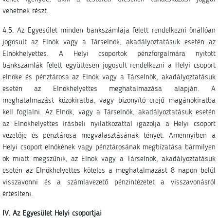
vehetnek részt.
4.5. Az Egyesület minden bankszámlája felett rendelkezni önállóan
jogosult az Elnök vagy a Társelnök, akadályoztatásuk esetén az
Elnökhelyettes. A Helyi csoportok pénzforgalmára nyitott
bankszámlák felett együttesen jogosult rendelkezni a Helyi csoport
elnöke és pénztárosa az Elnök vagy a Társelnök, akadályoztatásuk
esetén az Elnökhelyettes meghatalmazása alapján. A
meghatalmazást közokiratba, vagy bizonyító erejű magánokiratba
kell foglalni. Az Elnök, vagy a Társelnök, akadályoztatásuk esetén
az Elnökhelyettes írásbeli nyilatkozattal igazolja a Helyi csoport
vezetője és pénztárosa megválasztásának tényét. Amennyiben a
Helyi csoport elnökének vagy pénztárosának megbízatása bármilyen
ok miatt megszűnik, az Elnök vagy a Társelnök, akadályoztatásuk
esetén az Elnökhelyettes köteles a meghatalmazást 8 napon belül
visszavonni és a számlavezető pénzintézetet a visszavonásról
értesíteni.
IV. Az Egyesület Helyi csoportjai