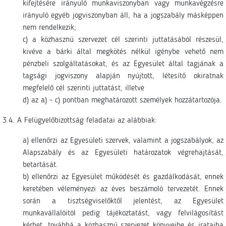
kifejtésére irányuló munkaviszonyban vagy munkavégzésre
irányuló egyéb jogviszonyban áll, ha a jogszabály másképpen
nem rendelkezik;
c) a közhasznú szervezet cél szerinti juttatásából részesül,
kivéve a bárki által megkötés nélkül igénybe vehető nem
pénzbeli szolgáltatásokat, és az Egyesület által tagjának a
tagsági jogviszony alapján nyújtott, létesítő okiratnak
megfelelő cél szerinti juttatást, illetve
d) az a) - c) pontban meghatározott személyek hozzátartozója.
3.4. A Felügyelőbizottság feladatai az alábbiak:
a) ellenőrzi az Egyesületi szervek, valamint a jogszabályok, az
Alapszabály és az Egyesületi határozatok végrehajtását,
betartását.
b) ellenőrzi az Egyesület működését és gazdálkodását, ennek
keretében véleményezi az éves beszámoló tervezetét. Ennek
során a tisztségviselőktől jelentést, az Egyesület
munkavállalóitól pedig tájékoztatást, vagy felvilágosítást
kérhet, továbbá a közhasznú szervezet könyveibe és irataiba