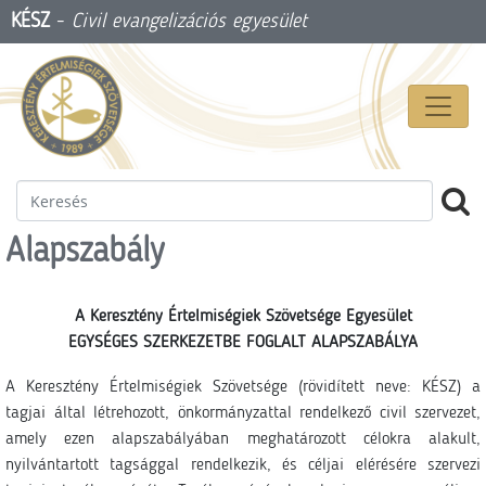
KÉSZ
-
Civil evangelizációs egyesület
Alapszabály
A Keresztény Értelmiségiek Szövetsége Egyesület
EGYSÉGES SZERKEZETBE FOGLALT ALAPSZABÁLYA
A Keresztény Értelmiségiek Szövetsége (rövidített neve: KÉSZ) a
tagjai által létrehozott, önkormányzattal rendelkező civil szervezet,
amely ezen alapszabályában meghatározott célokra alakult,
nyilvántartott tagsággal rendelkezik, és céljai elérésére szervezi