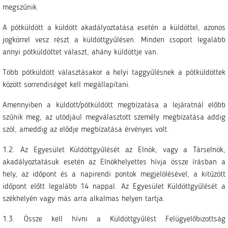
megszűnik.
A pótküldött a küldött akadályoztatása esetén a küldöttel, azonos
jogkörrel vesz részt a küldöttgyűlésen. Minden csoport legalább
annyi pótküldöttet választ, ahány küldöttje van.
Több pótküldött választásakor a helyi taggyűlésnek a pótküldöttek
között sorrendiséget kell megállapítani.
Amennyiben a küldött/pótküldött megbízatása a lejáratnál előbb
szűnik meg, az utódjául megválasztott személy megbízatása addig
szól, ameddig az elődje megbízatása érvényes volt.
1.2. Az Egyesület Küldöttgyűlését az Elnök, vagy a Társelnök,
akadályoztatásuk esetén az Elnökhelyettes hívja össze írásban a
hely, az időpont és a napirendi pontok megjelölésével, a kitűzött
időpont előtt legalább 14 nappal. Az Egyesület Küldöttgyűlését a
székhelyén vagy más arra alkalmas helyen tartja.
1.3. Össze kell hívni a Küldöttgyűlést Felügyelőbizottság