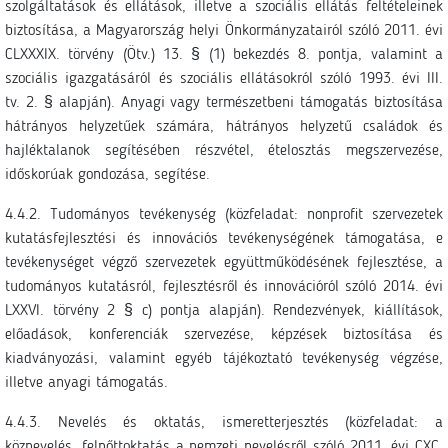
szolgáltatások és ellátások, illetve a szociális ellátás feltételeinek
biztosítása, a Magyarország helyi Önkormányzatairól szóló 2011. évi
CLXXXIX. törvény (Ötv.) 13. § (1) bekezdés 8. pontja, valamint a
szociális igazgatásáról és szociális ellátásokról szóló 1993. évi III.
tv. 2. § alapján). Anyagi vagy természetbeni támogatás biztosítása
hátrányos helyzetűek számára, hátrányos helyzetű családok és
hajléktalanok segítésében részvétel, ételosztás megszervezése,
időskorúak gondozása, segítése.
4.4.2. Tudományos tevékenység (közfeladat: nonprofit szervezetek
kutatásfejlesztési és innovációs tevékenységének támogatása, e
tevékenységet végző szervezetek együttműködésének fejlesztése, a
tudományos kutatásról, fejlesztésről és innovációról szóló 2014. évi
LXXVI. törvény 2 § c) pontja alapján). Rendezvények, kiállítások,
előadások, konferenciák szervezése, képzések biztosítása és
kiadványozási, valamint egyéb tájékoztató tevékenység végzése,
illetve anyagi támogatás.
4.4.3. Nevelés és oktatás, ismeretterjesztés (közfeladat: a
köznevelés, felnőttoktatás a nemzeti nevelésről szóló 2011. évi CXC.