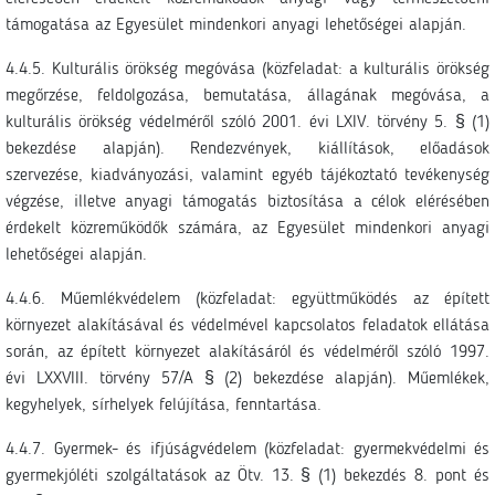
támogatása az Egyesület mindenkori anyagi lehetőségei alapján.
4.4.5. Kulturális örökség megóvása (közfeladat: a kulturális örökség
megőrzése, feldolgozása, bemutatása, állagának megóvása, a
kulturális örökség védelméről szóló 2001. évi LXIV. törvény 5. § (1)
bekezdése alapján). Rendezvények, kiállítások, előadások
szervezése, kiadványozási, valamint egyéb tájékoztató tevékenység
végzése, illetve anyagi támogatás biztosítása a célok elérésében
érdekelt közreműködők számára, az Egyesület mindenkori anyagi
lehetőségei alapján.
4.4.6. Műemlékvédelem (közfeladat: együttműködés az épített
környezet alakításával és védelmével kapcsolatos feladatok ellátása
során, az épített környezet alakításáról és védelméről szóló 1997.
évi LXXVIII. törvény 57/A § (2) bekezdése alapján). Műemlékek,
kegyhelyek, sírhelyek felújítása, fenntartása.
4.4.7. Gyermek- és ifjúságvédelem (közfeladat: gyermekvédelmi és
gyermekjóléti szolgáltatások az Ötv. 13. § (1) bekezdés 8. pont és