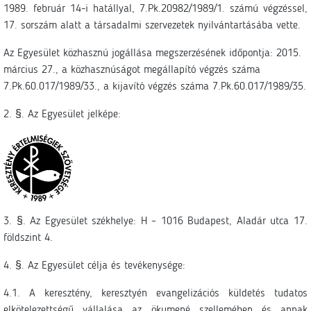
1989. február 14-i hatállyal, 7.Pk.20982/1989/1. számú végzéssel,
17. sorszám alatt a társadalmi szervezetek nyilvántartásába vette.
Az Egyesület közhasznú jogállása megszerzésének időpontja: 2015.
március 27., a közhasznúságot megállapító végzés száma
7.Pk.60.017/1989/33., a kijavító végzés száma 7.Pk.60.017/1989/35.
2. §. Az Egyesület jelképe:
3. §. Az Egyesület székhelye: H – 1016 Budapest, Aladár utca 17.
földszint 4.
4. §. Az Egyesület célja és tevékenysége:
4.1. A keresztény, keresztyén evangelizációs küldetés tudatos
elkötelezettségű vállalása az ökumené szellemében és annak