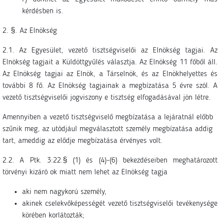
kérdésben is.
2. §. Az Elnökség
2.1. Az Egyesület, vezető tisztségviselői az Elnökség tagjai. Az
Elnökség tagjait a Küldöttgyűlés választja. Az Elnökség 11 főből áll.
Az Elnökség tagjai az Elnök, a Társelnök, és az Elnökhelyettes és
további 8 fő. Az Elnökség tagjainak a megbízatása 5 évre szól. A
vezető tisztségviselői jogviszony e tisztség elfogadásával jön létre.
Amennyiben a vezető tisztségviselő megbízatása a lejáratnál előbb
szűnik meg, az utódjául megválasztott személy megbízatása addig
tart, ameddig az elődje megbízatása érvényes volt.
2.2. A Ptk. 3:22.§ (1) és (4)-(6) bekezdéseiben meghatározott
törvényi kizáró ok miatt nem lehet az Elnökség tagja
aki nem nagykorú személy,
akinek cselekvőképességét vezető tisztségviselői tevékenysége
körében korlátozták;