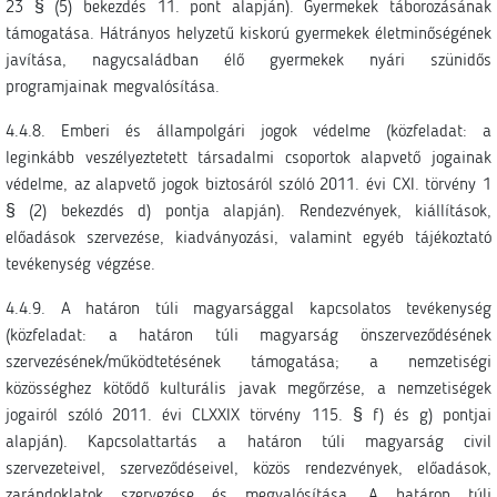
23 § (5) bekezdés 11. pont alapján). Gyermekek táborozásának
támogatása. Hátrányos helyzetű kiskorú gyermekek életminőségének
javítása, nagycsaládban élő gyermekek nyári szünidős
programjainak megvalósítása.
4.4.8. Emberi és állampolgári jogok védelme (közfeladat: a
leginkább veszélyeztetett társadalmi csoportok alapvető jogainak
védelme, az alapvető jogok biztosáról szóló 2011. évi CXI. törvény 1
§ (2) bekezdés d) pontja alapján). Rendezvények, kiállítások,
előadások szervezése, kiadványozási, valamint egyéb tájékoztató
tevékenység végzése.
4.4.9. A határon túli magyarsággal kapcsolatos tevékenység
(közfeladat: a határon túli magyarság önszerveződésének
szervezésének/működtetésének támogatása; a nemzetiségi
közösséghez kötődő kulturális javak megőrzése, a nemzetiségek
jogairól szóló 2011. évi CLXXIX törvény 115. § f) és g) pontjai
alapján). Kapcsolattartás a határon túli magyarság civil
szervezeteivel, szerveződéseivel, közös rendezvények, előadások,
zarándoklatok szervezése és megvalósítása. A határon túli