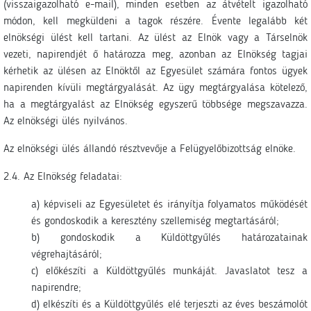
(visszaigazolható e-mail), minden esetben az átvételt igazolható
módon, kell megküldeni a tagok részére. Évente legalább két
elnökségi ülést kell tartani. Az ülést az Elnök vagy a Társelnök
vezeti, napirendjét ő határozza meg, azonban az Elnökség tagjai
kérhetik az ülésen az Elnöktől az Egyesület számára fontos ügyek
napirenden kívüli megtárgyalását. Az ügy megtárgyalása kötelező,
ha a megtárgyalást az Elnökség egyszerű többsége megszavazza.
Az elnökségi ülés nyilvános.
Az elnökségi ülés állandó résztvevője a Felügyelőbizottság elnöke.
2.4. Az Elnökség feladatai:
a) képviseli az Egyesületet és irányítja folyamatos működését
és gondoskodik a keresztény szellemiség megtartásáról;
b) gondoskodik a Küldöttgyűlés határozatainak
végrehajtásáról;
c) előkészíti a Küldöttgyűlés munkáját. Javaslatot tesz a
napirendre;
d) elkészíti és a Küldöttgyűlés elé terjeszti az éves beszámolót