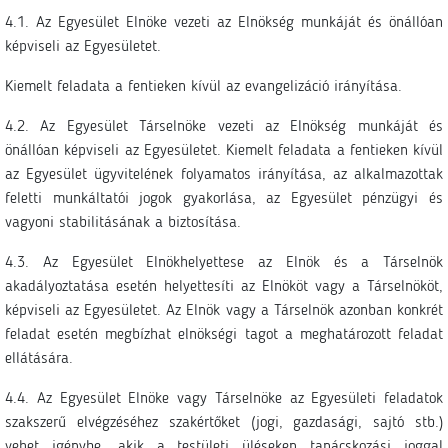
4.1. Az Egyesület Elnöke vezeti az Elnökség munkáját és önállóan
képviseli az Egyesületet.
Kiemelt feladata a fentieken kívül az evangelizáció irányítása.
4.2. Az Egyesület Társelnöke vezeti az Elnökség munkáját és
önállóan képviseli az Egyesületet. Kiemelt feladata a fentieken kívül
az Egyesület ügyvitelének folyamatos irányítása, az alkalmazottak
feletti munkáltatói jogok gyakorlása, az Egyesület pénzügyi és
vagyoni stabilitásának a biztosítása.
4.3. Az Egyesület Elnökhelyettese az Elnök és a Társelnök
akadályoztatása esetén helyettesíti az Elnököt vagy a Társelnököt,
képviseli az Egyesületet. Az Elnök vagy a Társelnök azonban konkrét
feladat esetén megbízhat elnökségi tagot a meghatározott feladat
ellátására.
4.4. Az Egyesület Elnöke vagy Társelnöke az Egyesületi feladatok
szakszerű elvégzéséhez szakértőket (jogi, gazdasági, sajtó stb.)
vehet igénybe, akik a testületi üléseken tanácskozási joggal