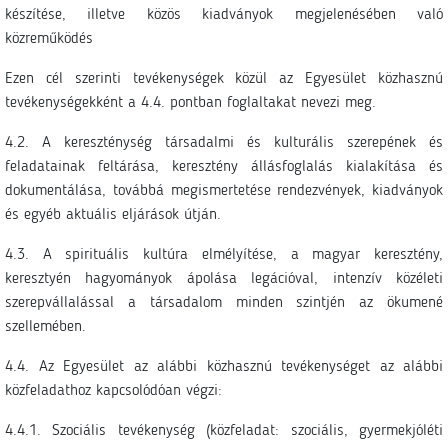
készítése, illetve közös kiadványok megjelenésében való
közreműködés
Ezen cél szerinti tevékenységek közül az Egyesület közhasznú
tevékenységekként a 4.4. pontban foglaltakat nevezi meg.
4.2. A kereszténység társadalmi és kulturális szerepének és
feladatainak feltárása, keresztény állásfoglalás kialakítása és
dokumentálása, továbbá megismertetése rendezvények, kiadványok
és egyéb aktuális eljárások útján.
4.3. A spirituális kultúra elmélyítése, a magyar keresztény,
keresztyén hagyományok ápolása legációval, intenzív közéleti
szerepvállalással a társadalom minden szintjén az ökumené
szellemében.
4.4. Az Egyesület az alábbi közhasznú tevékenységet az alábbi
közfeladathoz kapcsolódóan végzi:
4.4.1. Szociális tevékenység (közfeladat: szociális, gyermekjóléti