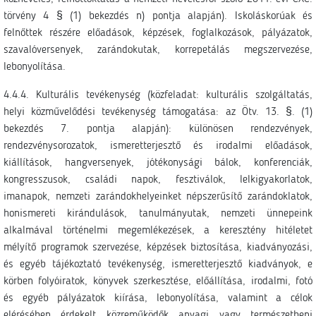
törvény 4 § (1) bekezdés n) pontja alapján). Iskoláskorúak és
felnőttek részére előadások, képzések, foglalkozások, pályázatok,
szavalóversenyek, zarándokutak, korrepetálás megszervezése,
lebonyolítása.
4.4.4. Kulturális tevékenység (közfeladat: kulturális szolgáltatás,
helyi közművelődési tevékenység támogatása: az Ötv. 13. §. (1)
bekezdés 7. pontja alapján): különösen rendezvények,
rendezvénysorozatok, ismeretterjesztő és irodalmi előadások,
kiállítások, hangversenyek, jótékonysági bálok, konferenciák,
kongresszusok, családi napok, fesztiválok, lelkigyakorlatok,
imanapok, nemzeti zarándokhelyeinket népszerűsítő zarándoklatok,
honismereti kirándulások, tanulmányutak, nemzeti ünnepeink
alkalmával történelmi megemlékezések, a keresztény hitéletet
mélyítő programok szervezése, képzések biztosítása, kiadványozási,
és egyéb tájékoztató tevékenység, ismeretterjesztő kiadványok, e
körben folyóiratok, könyvek szerkesztése, előállítása, irodalmi, fotó
és egyéb pályázatok kiírása, lebonyolítása, valamint a célok
elérésében érdekelt közreműködők anyagi vagy természetbeni