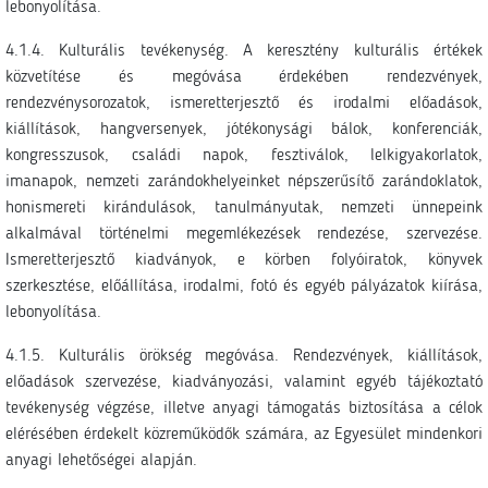
lebonyolítása.
4.1.4. Kulturális tevékenység. A keresztény kulturális értékek
közvetítése és megóvása érdekében rendezvények,
rendezvénysorozatok, ismeretterjesztő és irodalmi előadások,
kiállítások, hangversenyek, jótékonysági bálok, konferenciák,
kongresszusok, családi napok, fesztiválok, lelkigyakorlatok,
imanapok, nemzeti zarándokhelyeinket népszerűsítő zarándoklatok,
honismereti kirándulások, tanulmányutak, nemzeti ünnepeink
alkalmával történelmi megemlékezések rendezése, szervezése.
Ismeretterjesztő kiadványok, e körben folyóiratok, könyvek
szerkesztése, előállítása, irodalmi, fotó és egyéb pályázatok kiírása,
lebonyolítása.
4.1.5. Kulturális örökség megóvása. Rendezvények, kiállítások,
előadások szervezése, kiadványozási, valamint egyéb tájékoztató
tevékenység végzése, illetve anyagi támogatás biztosítása a célok
elérésében érdekelt közreműködők számára, az Egyesület mindenkori
anyagi lehetőségei alapján.