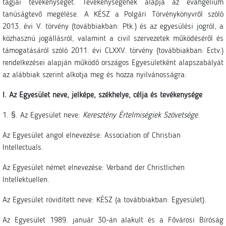
tagjai tevékenységét. Tevékenységének alapja az evangélium
tanúságtevő megélése. A KÉSZ a Polgári Törvénykönyvről szóló
2013. évi V. törvény (továbbiakban: Ptk.) és az egyesülési jogról, a
közhasznú jogállásról, valamint a civil szervezetek működéséről és
támogatásáról szóló 2011. évi CLXXV. törvény (továbbiakban: Ectv.)
rendelkezései alapján működő országos Egyesületként alapszabályát
az alábbiak szerint alkotja meg és hozza nyilvánosságra:
I. Az Egyesület neve, jelképe, székhelye, célja és tevékenysége
1. §. Az Egyesület neve:
Keresztény Értelmiségiek Szövetsége
.
Az Egyesület angol elnevezése: Association of Christian
Intellectuals.
Az Egyesület német elnevezése: Verband der Christlichen
Intellektuellen.
Az Egyesület rövidített neve: KÉSZ (a továbbiakban: Egyesület).
Az Egyesület 1989. január 30-án alakult és a Fővárosi Bíróság