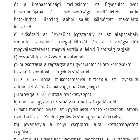
és a közhasznúsági mellékletet. Az Egyesület éves
beszámolójába és közhasznúsági mellékletébe bárki
betekinthet, illetőleg abból saját költségére másolatot
készíthet;
e) előkészíti az Egyesület jogszabály és az alapszabály
szerinti szerveinek megalakítását és a tisztségviselők
megválasztatását, megválasztja a Jelölő Bizottság tagjait;
f) összeállítja az éves munkatervet;
g) tájékoztatja a tagságot az Egyesületet érintő kérdésekről;
h) első fokon dönt a tagok kizárásáról;
i) a KÉSZ Iroda működtetésével biztosítja az Egyesület
adminisztrációs és pénzügyi tevékenységét;
j) irányítja a KÉSZ Iroda tevékenységét;
k) dönt az Egyesület szabályzatainak elfogadásáról;
l) dönt minden olyan, az Egyesületet érintő kérdésben, amely
nem tartozik a Küldöttgyűlés kizárólagos hatáskörébe;
m) jóváhagyja a helyi csoportok által kezdeményezett
régiókat;
n) kezeli az Egyesület vagyonát, meghozza a Küldöttgyűlés