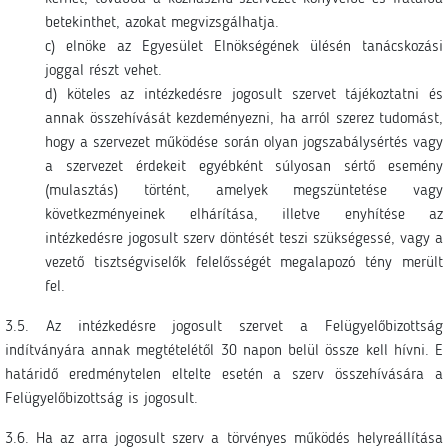
betekinthet, azokat megvizsgálhatja.
c) elnöke az Egyesület Elnökségének ülésén tanácskozási
joggal részt vehet.
d) köteles az intézkedésre jogosult szervet tájékoztatni és
annak összehívását kezdeményezni, ha arról szerez tudomást,
hogy a szervezet működése során olyan jogszabálysértés vagy
a szervezet érdekeit egyébként súlyosan sértő esemény
(mulasztás) történt, amelyek megszüntetése vagy
következményeinek elhárítása, illetve enyhítése az
intézkedésre jogosult szerv döntését teszi szükségessé, vagy a
vezető tisztségviselők felelősségét megalapozó tény merült
fel.
3.5. Az intézkedésre jogosult szervet a Felügyelőbizottság
indítványára annak megtételétől 30 napon belül össze kell hívni. E
határidő eredménytelen eltelte esetén a szerv összehívására a
Felügyelőbizottság is jogosult.
3.6. Ha az arra jogosult szerv a törvényes működés helyreállítása