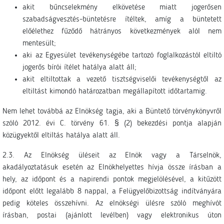
akit bűncselekmény elkövetése miatt jogerősen
szabadságvesztés-büntetésre ítéltek, amíg a büntetett
előélethez fűződő hátrányos következmények alól nem
mentesült;
aki az Egyesület tevékenységébe tartozó foglalkozástól eltiltó
jogerős bírói ítélet hatálya alatt áll;
akit eltiltottak a vezető tisztségviselői tevékenységtől az
eltiltást kimondó határozatban megállapított időtartamig.
Nem lehet továbbá az Elnökség tagja, aki a Büntető törvénykönyvről
szóló 2012. évi C. törvény 61. § (2) bekezdési pontja alapján
közügyektől eltiltás hatálya alatt áll.
2.3. Az Elnökség üléseit az Elnök vagy a Társelnök,
akadályoztatásuk esetén az Elnökhelyettes hívja össze írásban a
hely, az időpont és a napirendi pontok megjelölésével, a kitűzött
időpont előtt legalább 8 nappal, a Felügyelőbizottság indítványára
pedig köteles összehívni. Az elnökségi ülésre szóló meghívót
írásban, postai (ajánlott levélben) vagy elektronikus úton