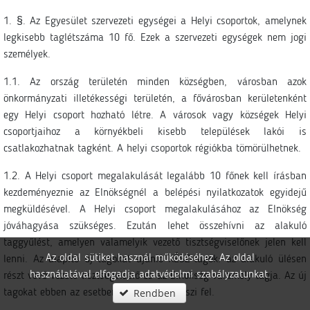
1. §. Az Egyesület szervezeti egységei a Helyi csoportok, amelynek
legkisebb taglétszáma 10 fő. Ezek a szervezeti egységek nem jogi
személyek.
1.1. Az ország területén minden községben, városban azok
önkormányzati illetékességi területén, a fővárosban kerületenként
egy Helyi csoport hozható létre. A városok vagy községek Helyi
csoportjaihoz a környékbeli kisebb települések lakói is
csatlakozhatnak tagként. A helyi csoportok régiókba tömörülhetnek.
1.2. A Helyi csoport megalakulását legalább 10 főnek kell írásban
kezdeményeznie az Elnökségnél a belépési nyilatkozatok egyidejű
megküldésével. A Helyi csoport megalakulásához az Elnökség
jóváhagyása szükséges. Ezután lehet összehívni az alakuló
taggyűlést, amelyen valamelyik vezető tisztségviselőnek jelen kell
Az oldal sütiket használ működéséhez. Az oldal
lenni. Az alapító új tagokat ajánló KÉSZ-tagok: az alakuló ülésen
használatával elfogadja adatvédelmi szabályzatunkat.
részt vevő vezető tisztségviselő és az Elnökség valamely tagja. Az új
Rendben
tagokat ebben az esetben az Elnökség veszi fel.