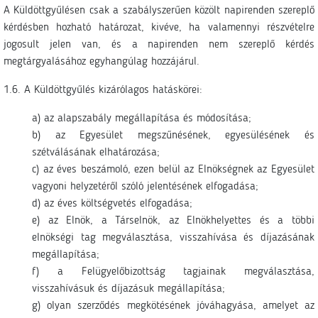
A Küldöttgyűlésen csak a szabályszerűen közölt napirenden szereplő
kérdésben hozható határozat, kivéve, ha valamennyi részvételre
jogosult jelen van, és a napirenden nem szereplő kérdés
megtárgyalásához egyhangúlag hozzájárul.
1.6. A Küldöttgyűlés kizárólagos hatáskörei:
a) az alapszabály megállapítása és módosítása;
b) az Egyesület megszűnésének, egyesülésének és
szétválásának elhatározása;
c) az éves beszámoló, ezen belül az Elnökségnek az Egyesület
vagyoni helyzetéről szóló jelentésének elfogadása;
d) az éves költségvetés elfogadása;
e) az Elnök, a Társelnök, az Elnökhelyettes és a többi
elnökségi tag megválasztása, visszahívása és díjazásának
megállapítása;
f) a Felügyelőbizottság tagjainak megválasztása,
visszahívásuk és díjazásuk megállapítása;
g) olyan szerződés megkötésének jóváhagyása, amelyet az