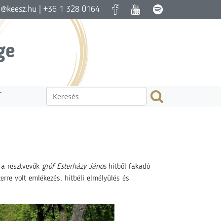
a@keesz.hu
| +36 1 328 0164
ge
T
l a résztvevők
gróf Esterházy János
hitből fakadó
rre volt emlékezés, hitbéli elmélyülés és