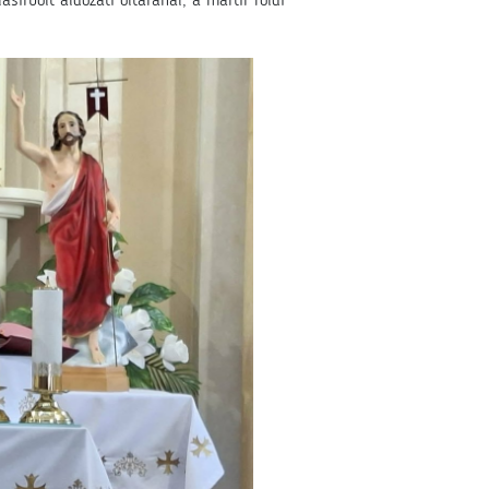
sírbolt áldozati oltáránál, a mártír földi