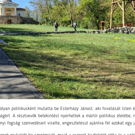
yan politikusként mutatta be Esterházy Jánost, aki hivatását Isten é
ságért. A résztvevők betekintést nyerhettek a mártír politikus életébe,
 évnyi fogság szenvedéseit viselte, engesztelésül ajánlva fel azokat egy