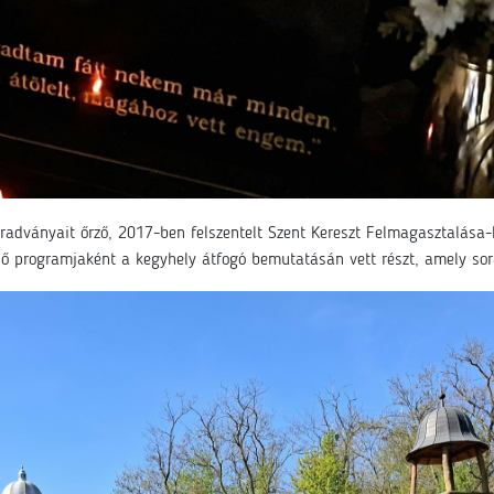
radványait őrző, 2017-ben felszentelt Szent Kereszt Felmagasztalása-k
ső programjaként a kegyhely átfogó bemutatásán vett részt, amely sor