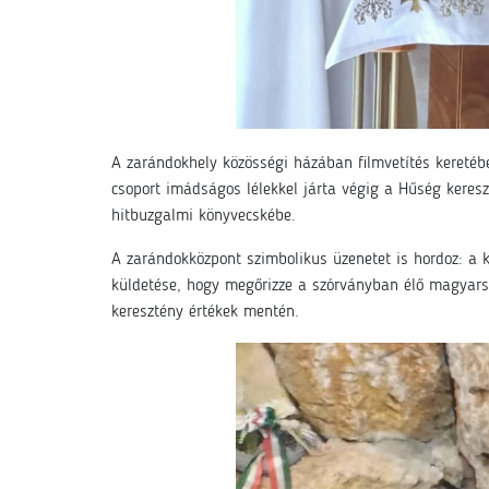
A zarándokhely közösségi házában filmvetítés keretéb
csoport imádságos lélekkel járta végig a Hűség keresz
hitbuzgalmi könyvecskébe.
A zarándokközpont szimbolikus üzenetet is hordoz: a k
küldetése, hogy megőrizze a szórványban élő magyarság
keresztény értékek mentén.