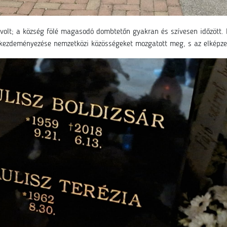
 volt; a község fölé magasodó dombtetőn gyakran és szívesen időzött. 
kezdeményezése nemzetközi közösségeket mozgatott meg, s az elképzelé