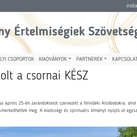
irod
ny Értelmiségiek Szövetsé
LYI CSOPORTOK
KIADVÁNYOK
PARTNEREK
KAPCSOLA
olt a csornai KÉSZ
ja április 25-én zarándoklatot szervezett a felvidéki Alsóbodokra, aho
smerkedhettek meg. A közösségi és spirituális élményt nyújtó út egysze