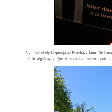
A zarándokhely központja az Esterházy János földi ma
mártír végső nyughelye. A csornai zarándokcsoport el