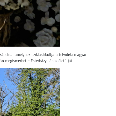
ápolna, amelynek sziklasírboltja a felvidéki magyar
án megismerhette Esterházy János életútját.