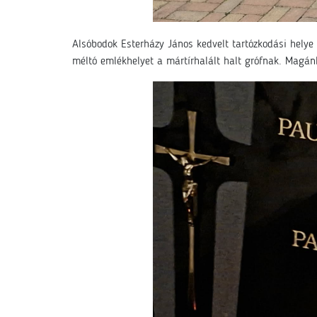
Alsóbodok Esterházy János kedvelt tartózkodási helye
méltó emlékhelyet a mártírhalált halt grófnak. Magán