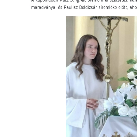
A kápolnában
Rácz D. Ignác
premontrei szerzetes, kano
maradványai és Paulisz Boldizsár síremléke előtt, aho