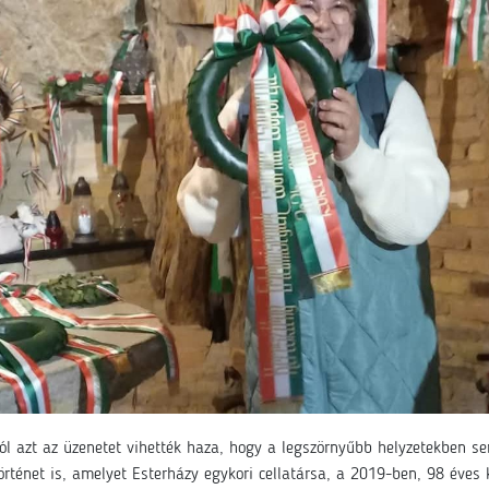
ól azt az üzenetet vihették haza, hogy a legszörnyűbb helyzetekben se
örténet is, amelyet Esterházy egykori cellatársa, a 2019-ben, 98 éve