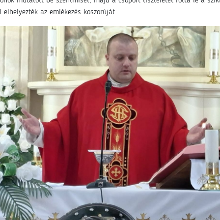
nok mutatott be szentmisét, majd a csoport tiszteletét rótta le a szikla
l elhelyezték az emlékezés koszorúját.