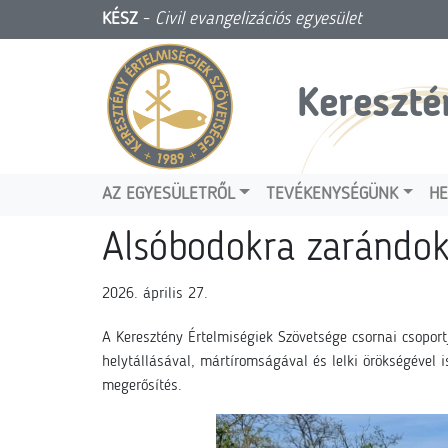
KÉSZ
-
Civil evangelizációs egyesület
Kereszté
AZ EGYESÜLETRŐL
TEVÉKENYSÉGÜNK
HE
Alsóbodokra zarándok
2026. április 27.
A Keresztény Értelmiségiek Szövetsége csornai csoport
helytállásával, mártíromságával és lelki örökségével i
megerősítés.