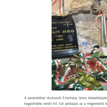
A zarándoklat résztvevői Esterházy János életpéldájáb
kegyelmébe vetett hit. Ezt példázza az a megrendítő t