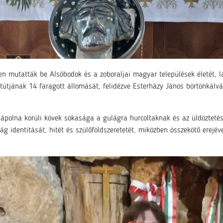
en mutatták be Alsóbodok és a zoboraljai magyar települések életét, 
tútjának 14 faragott állomását, felidézve Esterházy János börtönkálvá
ápolna körüli kövek sokasága a gulágra hurcoltaknak és az üldöztetés
 identitását, hitét és szülőföldszeretetét, miközben összekötő erejé