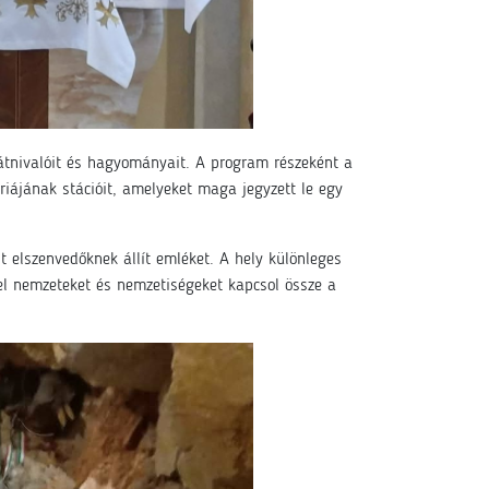
látnivalóit és hagyományait. A program részeként a
riájának stációit, amelyeket maga jegyzett le egy
t elszenvedőknek állít emléket. A hely különleges
vel nemzeteket és nemzetiségeket kapcsol össze a