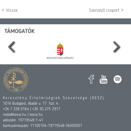
< Vissza
Szervező csoport >
TÁMOGATÓK
Keresztény Értelmiségiek Szövetsége (KÉSZ)
1016 Budapest, Aladár u. 17. fszt. 4.
+36 1 328 0164 | +36 30 275 2917
iroda@keesz.hu | keesz.hu
adószám: 19719548-1-41
bankszámlaszám: 11100104-19719548-36000001