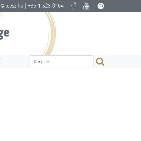
a@keesz.hu
| +36 1 328 0164
ge
T