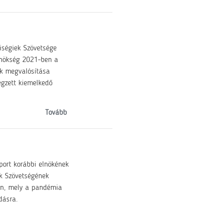
iségiek Szövetsége
lnökség 2021-ben a
ak megvalósítása
égzett kiemelkedő
Tovább
port korábbi elnökének
k Szövetségének
an, mely a pandémia
dásra.