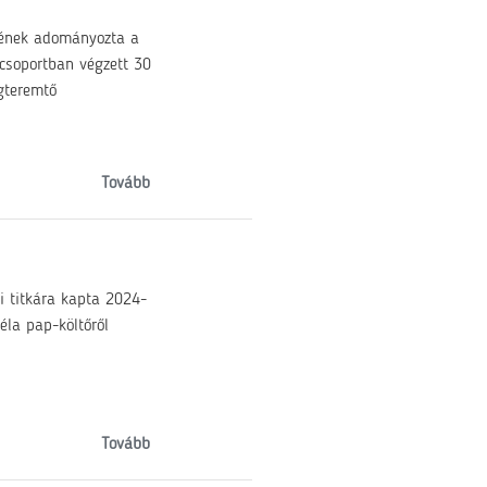
kének adományozta a
csoportban végzett 30
gteremtő
Tovább
i titkára kapta 2024-
éla pap-költőről
Tovább