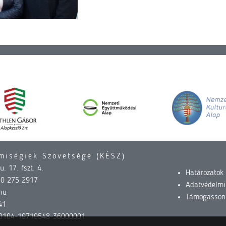
miségiek Szövetsége (KÉSZ)
. 17. fszt. 4.
Határozatok
30 275 2917
Adatvédelmi
hu
Támogasson
41
0104-19719548-36000001