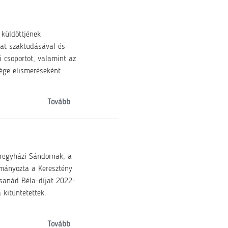
 küldöttjének
at szaktudásával és
 csoportot, valamint az
ége elismeréseként.
Tovább
éregyházi Sándornak, a
ományozta a Keresztény
Csanád Béla-díjat 2022-
kitüntetettek.
Tovább