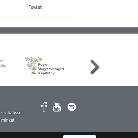
Tovább
 szabályzat
 minket