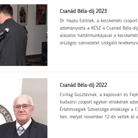
Csanád Béla-díj 2023
Dr. Hajdu Editnek, a kecskeméti csoport
adományozta a KÉSZ a Csanád Béla-díj
alázatos háttérmunkájával a kecskeméti
országos szervezetet szolgáló tevékenys
Csanád Béla-díj 2022
Csillag Gusztávnak, a kaposvári és Fej
budaörsi csoport egykori elnökének ad
Értelmiségiek Szövetsége elnöksége a 
ben, melyet november 12-én vettek át a 