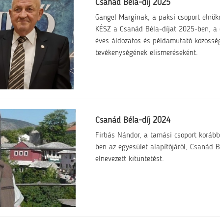
Csanád Béla-díj 2025
Gangel Marginak, a paksi csoport elnö
KÉSZ a Csanád Béla-díjat 2025-ben, a 
éves áldozatos és példamutató közössé
tevékenységének elismeréseként.
Csanád Béla-díj 2024
Firbás Nándor, a tamási csoport korább
ben az egyesület alapítójáról, Csanád B
elnevezett kitüntetést.