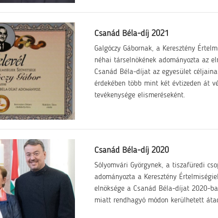
Csanád Béla-díj 2021
Galgóczy Gábornak, a Keresztény Értelm
néhai társelnökének adományozta az e
Csanád Béla-díjat az egyesület céljain
érdekében több mint két évtizeden át v
tevékenysége elismeréseként.
Csanád Béla-díj 2020
Sólyomvári Györgynek, a tiszafüredi cso
adományozta a Keresztény Értelmiségie
elnöksége a Csanád Béla-díjat 2020-b
miatt rendhagyó módon kerülhetett áta