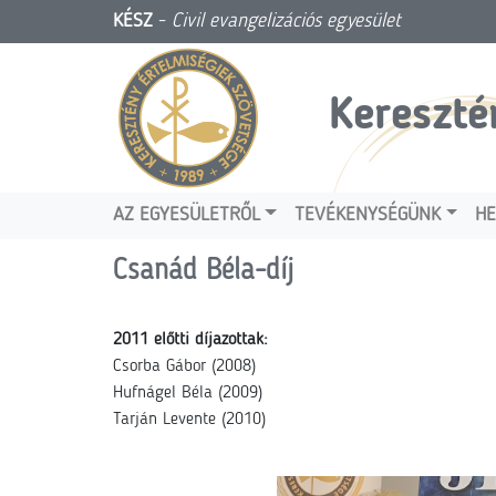
KÉSZ
-
Civil evangelizációs egyesület
Kereszté
AZ EGYESÜLETRŐL
TEVÉKENYSÉGÜNK
HE
Csanád Béla-díj
2011 előtti díjazottak:
Csorba Gábor (2008)
Hufnágel Béla (2009)
Tarján Levente (2010)