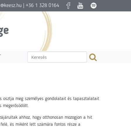
a@keesz.hu
| +36 1 328 0164
ge
T
s osztja meg személyes gondolatait és tapasztalatait
is megerősödött.
zzájárultak ahhoz, hogy otthonosan mozogjon a hit
felé, és miként lett számára fontos része a