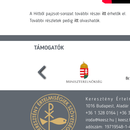
A Hitből pajzsot-sorozat további részei
itt
érhetők el.
További részletek pedig
itt
olvashatók.
TÁMOGATÓK
Keresztény Értel
1016 Budapest, Aladár u
+36 1 328 0164 | +36 
iroda@keesz.hu | keesz.
adószám: 19719548-1-