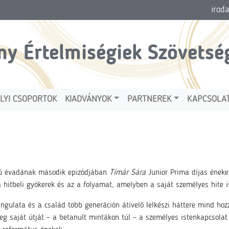
irod
ny Értelmiségiek Szövetsé
LYI CSOPORTOK
KIADVÁNYOK
PARTNEREK
KAPCSOLA
ímű évadának második epizódjában
Tímár Sára
Junior Prima díjas éneke
a hitbeli gyökerek és az a folyamat, amelyben a saját személyes hite 
ngulata és a család több generáción átívelő lelkészi háttere mind ho
eg saját útját – a betanult mintákon túl – a személyes istenkapcsolat 