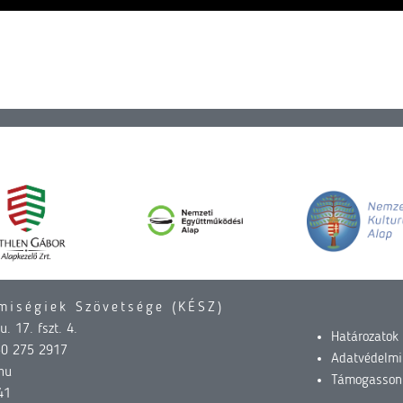
miségiek Szövetsége (KÉSZ)
. 17. fszt. 4.
Határozatok
30 275 2917
Adatvédelmi
hu
Támogasson
41