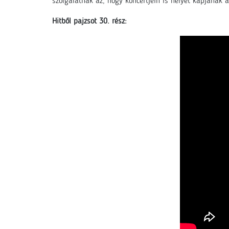
szolgálatnak az, hogy koncertjein is helyet kapjanak 
Hitből pajzsot 30. rész: