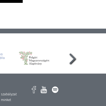
 szabályzat
 minket