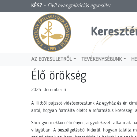
KÉSZ
-
Civil evangelizációs egyesület
Kereszté
AZ EGYESÜLETRŐL
TEVÉKENYSÉGÜNK
HE
Élő örökség
2025. december 3.
A Hitből pajzsot-videósorozatunk Az egyház és én c
arról, hogyan formálta életét a református közösség, 
Sára gyermekkori élményei, a gyülekezeti alkalmak ha
világában. A beszélgetésből kiderül, hogyan találta m