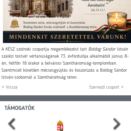
A KÉSZ szolnoki csoportja megemlékezést tart
Boldog Sándor István
szalézi testvér vértanúságának 73. évfordulója alkalmából június 8-
án, hétfőn 18 órakor a belvárosi Szentháromság-templomban.
Szentmisét követően mécsesgyújtás és koszorúzás a Boldog Sándor
István-szobornál a Szentháromság téren.
< Vissza
Szervező csoport >
TÁMOGATÓK