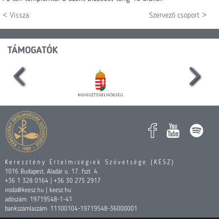
< Vissza
Szervező csoport >
TÁMOGATÓK
Keresztény Értelmiségiek Szövetsége (KÉSZ)
1016 Budapest, Aladár u. 17. fszt. 4.
+36 1 328 0164 | +36 30 275 2917
iroda@keesz.hu | keesz.hu
adószám: 19719548-1-41
bankszámlaszám: 11100104-19719548-36000001