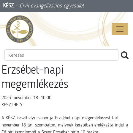
KÉSZ
-
Civil evangelizációs egyesület
Erzsébet-napi
megemlékezés
2023. november 18. 10:00
KESZTHELY
A KÉSZ keszthelyi csoportja Erzsébet-napi megemlékezést tart
november 18-án, szombaton, melynek keretében emlékséta indul a
Fő téri templomtól a Szent Erzsébet térig 10 órakor.