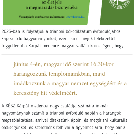
2023-ban is folytatjuk a trianoni békediktátum évfordulójához
kapcsolódó hagyományunkat, ezért ismét hívjuk felekezettől
függetlenül a Kárpát-medence magyar vallási közösségeit, hogy
június 4-én, magyar idő szerint 16.30-kor
harangozzunk templomainkban, majd
imádkozzunk a magyar nemzet egységéért és a
keresztény hit védelméért.
A KÉSZ Kárpát-medencei nagy családja számára immár
hagyománynak számít a trianoni évforduló napján a harangok
megszólaltatása, amivel törekszünk ápolni és megőrizni kulturális
örökségünket, és szeretnénk felhívni a figyelmet arra, hogy bár a