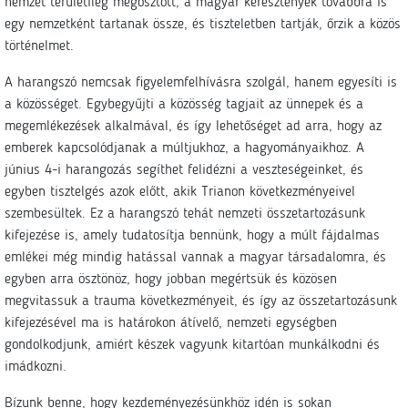
nemzet területileg megosztott, a magyar keresztények továbbra is
egy nemzetként tartanak össze, és tiszteletben tartják, őrzik a közös
történelmet.
A harangszó nemcsak figyelemfelhívásra szolgál, hanem egyesíti is
a közösséget. Egybegyűjti a közösség tagjait az ünnepek és a
megemlékezések alkalmával, és így lehetőséget ad arra, hogy az
emberek kapcsolódjanak a múltjukhoz, a hagyományaikhoz. A
június 4-i harangozás segíthet felidézni a veszteségeinket, és
egyben tisztelgés azok előtt, akik Trianon következményeivel
szembesültek. Ez a harangszó tehát nemzeti összetartozásunk
kifejezése is, amely tudatosítja bennünk, hogy a múlt fájdalmas
emlékei még mindig hatással vannak a magyar társadalomra, és
egyben arra ösztönöz, hogy jobban megértsük és közösen
megvitassuk a trauma következményeit, és így az összetartozásunk
kifejezésével ma is határokon átívelő, nemzeti egységben
gondolkodjunk, amiért készek vagyunk kitartóan munkálkodni és
imádkozni.
Bízunk benne, hogy kezdeményezésünkhöz idén is sokan