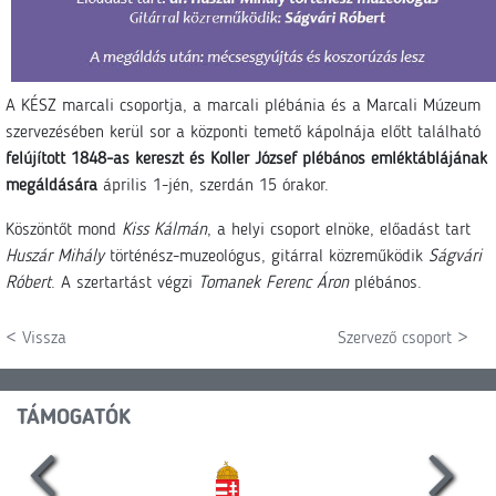
A KÉSZ marcali csoportja, a marcali plébánia és a Marcali Múzeum
szervezésében kerül sor a központi temető kápolnája előtt található
felújított 1848-as kereszt és Koller József plébános emléktáblájának
megáldására
április 1-jén, szerdán 15 órakor.
Köszöntőt mond
Kiss Kálmán
, a helyi csoport elnöke, előadást tart
Huszár Mihály
történész-muzeológus, gitárral közreműködik
Ságvári
Róbert
. A szertartást végzi
Tomanek Ferenc Áron
plébános.
< Vissza
Szervező csoport >
TÁMOGATÓK