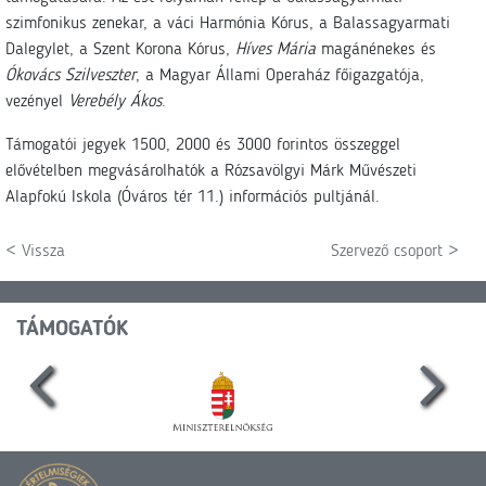
szimfonikus zenekar, a váci Harmónia Kórus, a Balassagyarmati
Dalegylet, a Szent Korona Kórus,
Híves Mária
magánénekes és
Ókovács Szilveszter
, a Magyar Állami Operaház főigazgatója,
vezényel
Verebély Ákos
.
Támogatói jegyek 1500, 2000 és 3000 forintos összeggel
elővételben megvásárolhatók a Rózsavölgyi Márk Művészeti
Alapfokú Iskola (Óváros tér 11.) információs pultjánál.
< Vissza
Szervező csoport >
TÁMOGATÓK