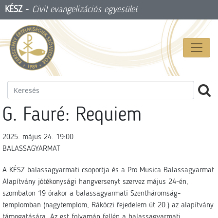
KÉSZ
-
Civil evangelizációs egyesület
G. Fauré: Requiem
2025. május 24. 19:00
BALASSAGYARMAT
A KÉSZ balassagyarmati csoportja és a Pro Musica Balassagyarmat
Alapítvány jótékonysági hangversenyt szervez május 24-én,
szombaton 19 órakor a balassagyarmati Szentháromság-
templomban (nagytemplom, Rákóczi fejedelem út 20.) az alapítvány
támogatására. Az est folyamán fellép a balassagyarmati