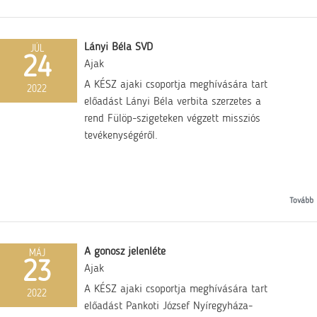
Lányi Béla SVD
JÚL
24
Ajak
A KÉSZ ajaki csoportja meghívására tart
2022
előadást Lányi Béla verbita szerzetes a
rend Fülöp-szigeteken végzett missziós
tevékenységéről.
Tovább
A gonosz jelenléte
MÁJ
23
Ajak
A KÉSZ ajaki csoportja meghívására tart
2022
előadást Pankoti József Nyíregyháza-