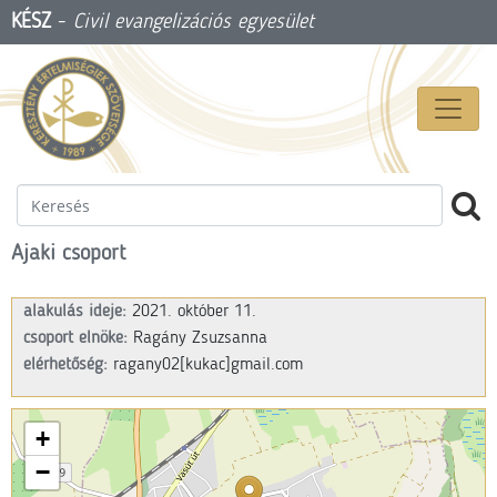
KÉSZ
-
Civil evangelizációs egyesület
Ajaki csoport
alakulás ideje:
2021. október 11.
csoport elnöke:
Ragány Zsuzsanna
elérhetőség:
ragany02
[kukac]gmail.com
+
−