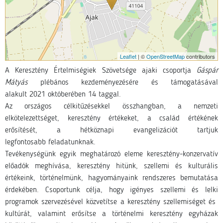
Leaflet
| ©
OpenStreetMap
contributors
A Keresztény Értelmiségiek Szövetsége ajaki csoportja
Gáspár
Mátyás
plébános kezdeményezésére és támogatásával
alakult 2021 októberében 14 taggal.
Az országos célkitűzésekkel összhangban, a nemzeti
elkötelezettséget, keresztény értékeket, a család értékének
erősítését, a hétköznapi evangelizációt tartjuk
legfontosabb feladatunknak.
Tevékenységünk egyik meghatározó eleme keresztény-konzervatív
előadók meghívása, keresztény hitünk, szellemi és kulturális
értékeink, történelmünk, hagyományaink rendszeres bemutatása
érdekében. Csoportunk célja, hogy igényes szellemi és lelki
programok szervezésével közvetítse a keresztény szellemiséget és
kultúrát, valamint erősítse a történelmi keresztény egyházak