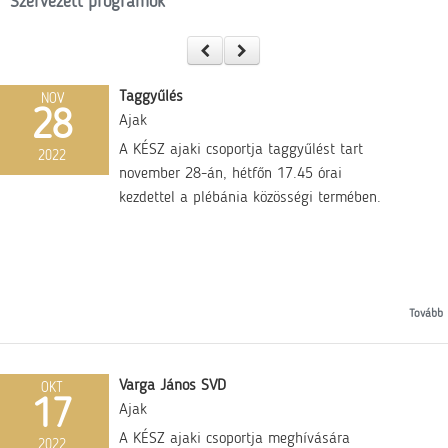
Szervezett programok
Taggyűlés
NOV
28
Ajak
A KÉSZ ajaki csoportja taggyűlést tart
2022
november 28-án, hétfőn 17.45 órai
kezdettel a plébánia közösségi termében.
Tovább
Varga János SVD
OKT
17
Ajak
A KÉSZ ajaki csoportja meghívására
2022