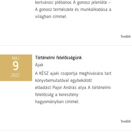
kertvárosi plébános A gonosz jelenléte –
A gonosz természete és munkálkodása a
világban címmel.
Tovább
Történelmi felelősségünk
MÁJ
9
Ajak
A KÉSZ ajaki csoportja meghívására tart
2022
könyvbemutatóval egybekötött
előadást Pajor András atya A történelmi
felelősség a keresztény
hagyományban címmel.
Tovább