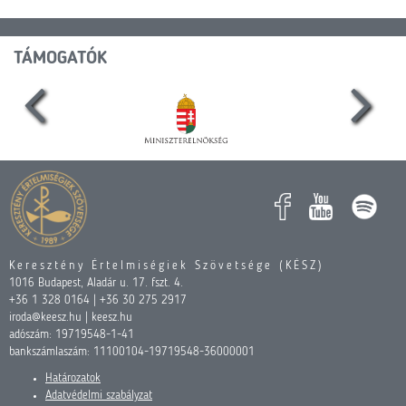
TÁMOGATÓK
Keresztény Értelmiségiek Szövetsége (KÉSZ)
1016 Budapest, Aladár u. 17. fszt. 4.
+36 1 328 0164 | +36 30 275 2917
iroda@keesz.hu | keesz.hu
adószám: 19719548-1-41
bankszámlaszám: 11100104-19719548-36000001
Határozatok
Adatvédelmi szabályzat