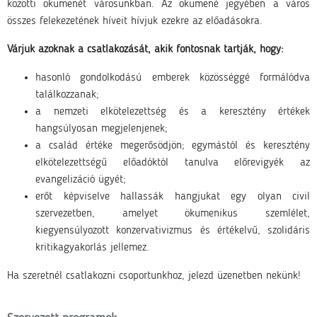
közötti ökumenét
városunkban
. Az ökumené jegyében a város
összes felekezetének híveit hívjuk ezekre az előadásokra.
Várjuk azoknak a csatlakozását, akik fontosnak tartják, hogy:
hasonló gondolkodású emberek közösséggé formálódva
találkozzanak;
a nemzeti elkötelezettség és a keresztény értékek
hangsúlyosan megjelenjenek;
a család értéke megerősödjön; egymástól és keresztény
elkötelezettségű előadóktól tanulva előrevigyék az
evangelizáció ügyét;
erőt képviselve hallassák hangjukat egy olyan civil
szervezetben, amelyet ökumenikus szemlélet,
kiegyensúlyozott konzervativizmus és értékelvű, szolidáris
kritikagyakorlás jellemez.
Ha szeretnél csatlakozni csoportunkhoz, jelezd üzenetben nekünk!