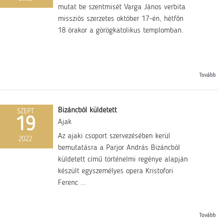
mutat be szentmisét Varga János verbita
missziós szerzetes október 17-én, hétfőn
18 órakor a görögkatolikus templomban.
Tovább
Bizáncból küldetett
SZEPT
19
Ajak
Az ajaki csoport szervezésében kerül
2022
bemutatásra a Parjor András Bizáncból
küldetett című történelmi regénye alapján
készült egyszemélyes opera Kristofori
Ferenc ...
Tovább