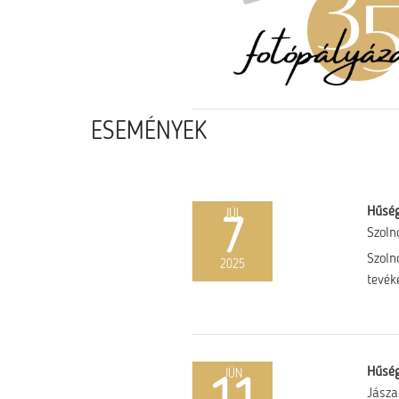
ESEMÉNYEK
Hűség
JÚL
7
Szoln
Szoln
2025
tevék
Hűség
JÚN
Jásza