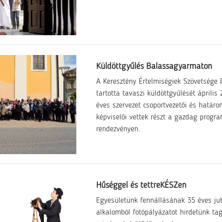
Küldöttgyűlés Balassagyarmaton
A Keresztény Értelmiségiek Szövetsége
tartotta tavaszi küldöttgyűlését áprili
éves szervezet csoportvezetői és határon
képviselői vettek részt a gazdag progr
rendezvényen.
Hűséggel és tettreKÉSZen
Egyesületünk fennállásának 35 éves ju
alkalomból fotópályázatot hirdetünk tag