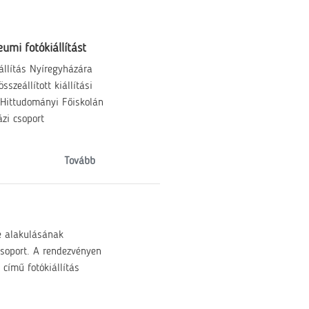
umi fotókiállítást
állítás Nyíregyházára
szeállított kiállítási
 Hittudományi Főiskolán
zi csoport
Tovább
e alakulásának
csoport. A rendezvényen
című fotókiállítás