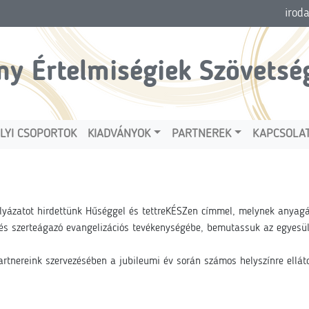
irod
ny Értelmiségiek Szövetsé
LYI CSOPORTOK
KIADVÁNYOK
PARTNEREK
KAPCSOLA
ázatot hirdettünk Hűséggel és tettreKÉSZen címmel, melynek anyagából
 és szerteágazó evangelizációs tevékenységébe, bemutassuk az egyesüle
artnereink szervezésében a jubileumi év során számos helyszínre ellát