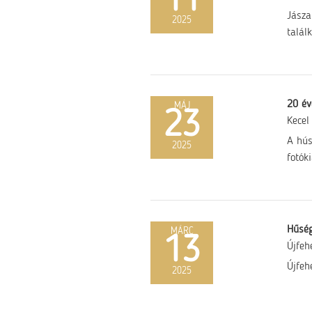
11
Jásza
2025
talál
20 év
MÁJ
23
Kecel
A hús
2025
fotóki
Hűség
MÁRC
13
Újfeh
Újfeh
2025