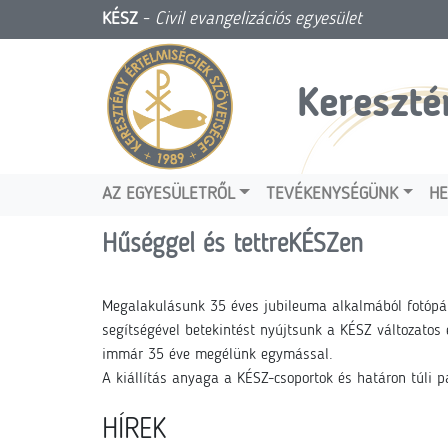
KÉSZ
-
Civil evangelizációs egyesület
Kereszté
AZ EGYESÜLETRŐL
TEVÉKENYSÉGÜNK
HE
Hűséggel és tettreKÉSZen
Megalakulásunk 35 éves jubileuma alkalmából fotópály
segítségével betekintést nyújtsunk a KÉSZ változatos
immár 35 éve megélünk egymással.
A kiállítás anyaga a KÉSZ-csoportok és határon túli p
HÍREK