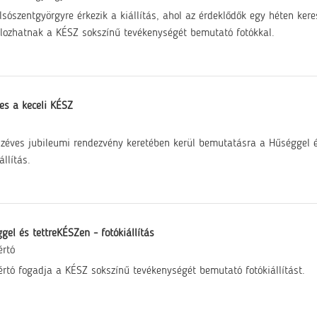
lsószentgyörgyre érkezik a kiállítás, ahol az érdeklődők egy héten kere
klozhatnak a KÉSZ sokszínű tevékenységét bemutató fotókkal.
es a keceli KÉSZ
zéves jubileumi rendezvény keretében kerül bemutatásra a Hűséggel é
állítás.
gel és tettreKÉSZen - fotókiállítás
értó
értó fogadja a KÉSZ sokszínű tevékenységét bemutató fotókiállítást.