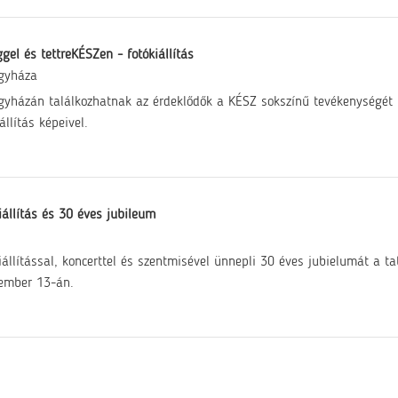
gel és tettreKÉSZen - fotókiállítás
gyháza
gyházán találkozhatnak az érdeklődők a KÉSZ sokszínű tevékenységét
állítás képeivel.
iállítás és 30 éves jubileum
iállítással, koncerttel és szentmisével ünnepli 30 éves jubielumát a t
ember 13-án.