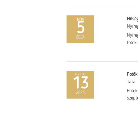
Hűség
NOV
5
Nyíre
Nyíre
2024
fotóki
Fotók
SZEPT
13
Tata
Fotók
2024
szept