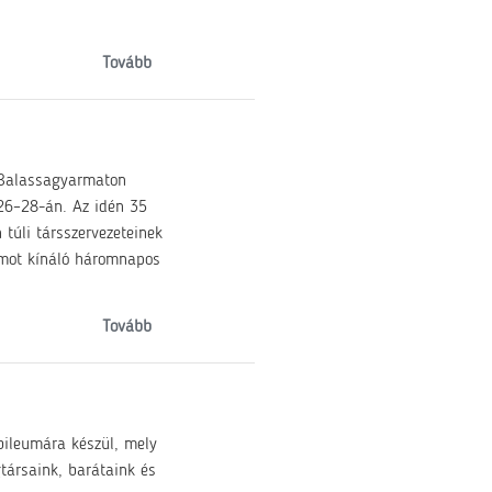
Tovább
 Balassagyarmaton
s 26–28-án. Az idén 35
 túli társszervezeteinek
amot kínáló háromnapos
Tovább
bileumára készül, mely
társaink, barátaink és