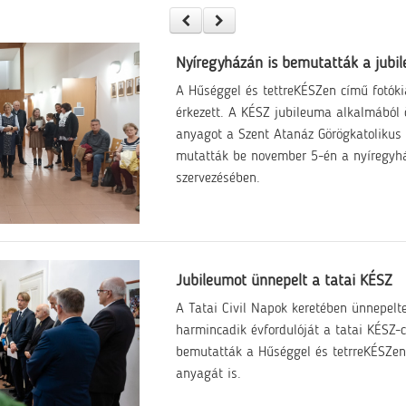
Nyíregyházán is bemutatták a jubile
A Hűséggel és tettreKÉSZen című fotóki
érkezett. A KÉSZ jubileuma alkalmából ös
anyagot a Szent Atanáz Görögkatolikus
mutatták be november 5-én a nyíregyhá
szervezésében.
Jubileumot ünnepelt a tatai KÉSZ
A Tatai Civil Napok keretében ünnepelt
harmincadik évfordulóját a tatai KÉSZ-
bemutatták a Hűséggel és tetrreKÉSZen 
anyagát is.