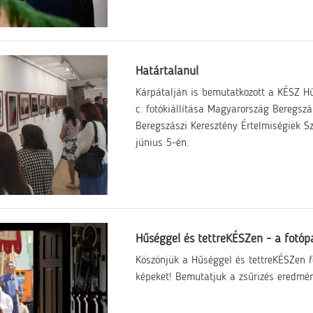
Határtalanul
Kárpátalján is bemutatkozott a KÉSZ H
c. fotókiállítása Magyarország Beregszá
Beregszászi Keresztény Értelmiségiek 
június 5-én.
Hűséggel és tettreKÉSZen - a fotó
Köszönjük a Hűséggel és tettreKÉSZen f
képeket! Bemutatjuk a zsűrizés eredmén