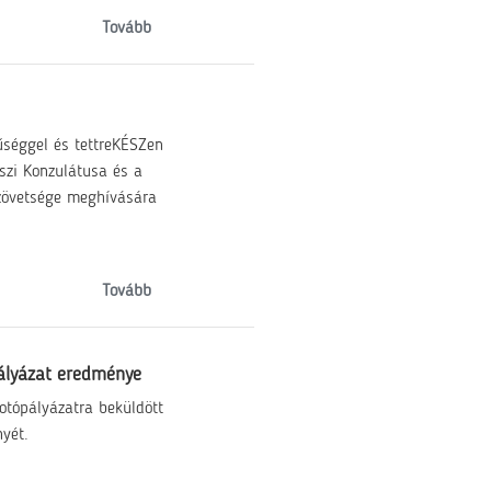
Tovább
űséggel és tettreKÉSZen
szi Konzulátusa és a
Szövetsége meghívására
Tovább
pályázat eredménye
otópályázatra beküldött
yét.