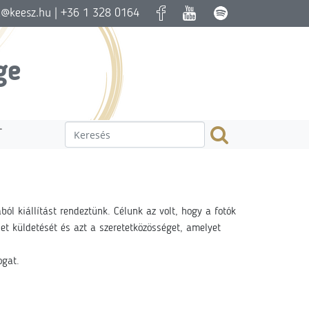
a@keesz.hu
| +36 1 328 0164
ge
T
 kiállítást rendeztünk. Célunk az volt, hogy a fotók
t küldetését és azt a szeretetközösséget, amelyet
ogat.