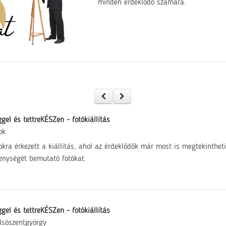
minden érdeklődő számára.
gel és tettreKÉSZen - fotókiállítás
ok
okra érkezett a kiállítás, ahol az érdeklődők már most is megtekinthe
enységét bemutató fotókat.
gel és tettreKÉSZen - fotókiállítás
lsószentgyörgy