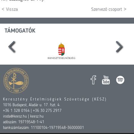
< Vissza
Szervező csoport >
TÁMOGATÓK
Keresztény Értelmiségiek Szövetsége (KÉSZ)
1016 Budapest, Aladár u. 17. fszt. 4.
+36 1 328 0164 | +36 30 275 2917
iroda@keesz.hu | keesz.hu
adószám: 19719548-1-41
bankszámlaszám: 11100104-19719548-36000001