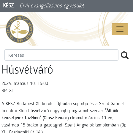
KÉSZ
-
Civil evangelizációs egyesület
Húsvétváró
2024. március 10. 15:00
BP. XI.
A KÉSZ Budapest XI. kerület Újbuda csoportja és a Szent Gábriel
Irodalmi Klub húsvétváró nagyböjti programot szervez
"Állunk
keresztjeink tövében" (Olasz Ferenc)
címmel március 10-én,
vasárnap 15 órakor a gazdagréti Szent Angyalok-templomban (Bp.
XI., Gazdagréti út 14.).