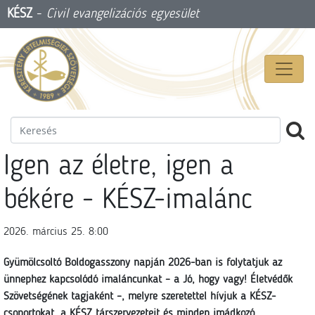
KÉSZ
-
Civil evangelizációs egyesület
Igen az életre, igen a
békére - KÉSZ-imalánc
2026. március 25. 8:00
Gyümölcsoltó Boldogasszony napján 2026-ban is folytatjuk az
ünnephez kapcsolódó imaláncunkat – a Jó, hogy vagy! Életvédők
Szövetségének tagjaként –, melyre szeretettel hívjuk a KÉSZ-
csoportokat, a KÉSZ társzervezeteit és minden imádkozó