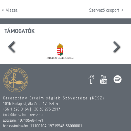
< Vissza
Szervező csoport >
TÁMOGATÓK
Keresztény Értelmiségiek Szövetsége (KÉSZ)
1016 Budapest, Aladár u. 17. fszt. 4.
+36 1 328 0164 | +36 30 275 2917
iroda@keesz.hu | keesz.hu
adószám: 19719548-1-41
bankszámlaszám: 11100104-19719548-36000001