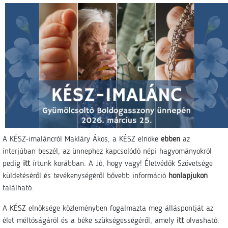
A KÉSZ-imaláncról Makláry Ákos, a KÉSZ elnöke
ebben
az
interjúban beszél, az ünnephez kapcsolódó népi hagyományokról
pedig
itt
írtunk korábban. A Jó, hogy vagy! Életvédők Szövetsége
küldetéséről és tevékenységéről bővebb információ
honlapjukon
található.
A KÉSZ elnöksége közleményben fogalmazta meg álláspontját az
élet méltóságáról és a béke szükségességéről, amely
itt
olvasható.