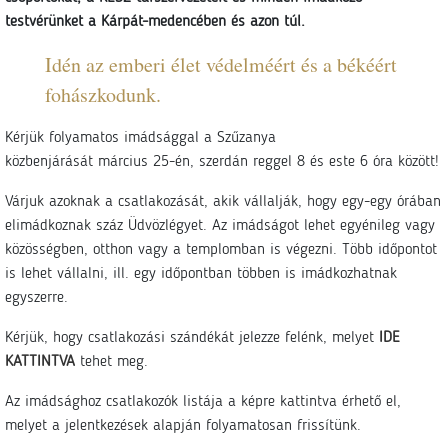
testvérünket a Kárpát-medencében és azon túl.
Idén az emberi élet védelméért és a békéért
fohászkodunk.
Kérjük folyamatos imádsággal a Szűzanya
közbenjárását március 25-én, szerdán reggel 8 és este 6 óra között!
Várjuk azoknak a csatlakozását, akik vállalják, hogy egy-egy órában
elimádkoznak száz Üdvözlégyet. Az imádságot lehet egyénileg vagy
közösségben, otthon vagy a templomban is végezni. Több időpontot
is lehet vállalni, ill. egy időpontban többen is imádkozhatnak
egyszerre.
Kérjük, hogy csatlakozási szándékát jelezze felénk, melyet
IDE
KATTINTVA
tehet meg.
Az imádsághoz csatlakozók listája a képre kattintva érhető el,
melyet a jelentkezések alapján folyamatosan frissítünk.