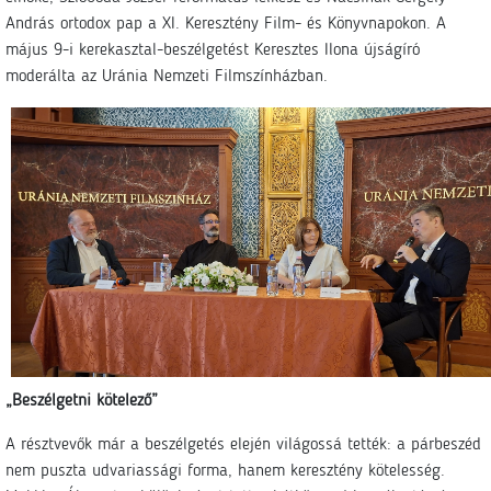
András ortodox pap a XI. Keresztény Film- és Könyvnapokon. A
május 9-i kerekasztal-beszélgetést Keresztes Ilona újságíró
moderálta az Uránia Nemzeti Filmszínházban.
„Beszélgetni kötelező”
A résztvevők már a beszélgetés elején világossá tették: a párbeszéd
nem puszta udvariassági forma, hanem keresztény kötelesség.