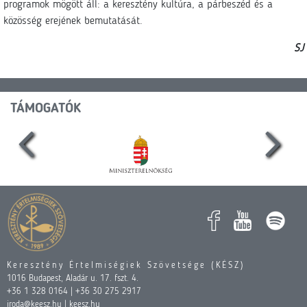
programok mögött áll: a keresztény kultúra, a párbeszéd és a
közösség erejének bemutatását.
SJ
TÁMOGATÓK
Keresztény Értelmiségiek Szövetsége (KÉSZ)
1016 Budapest, Aladár u. 17. fszt. 4.
+36 1 328 0164 | +36 30 275 2917
iroda@keesz.hu | keesz.hu