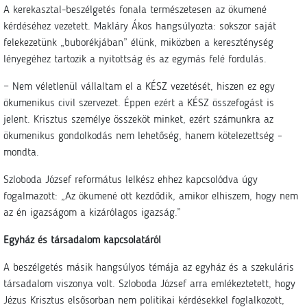
A kerekasztal-beszélgetés fonala természetesen az ökumené
kérdéséhez vezetett. Makláry Ákos hangsúlyozta: sokszor saját
felekezetünk „buborékjában” élünk, miközben a kereszténység
lényegéhez tartozik a nyitottság és az egymás felé fordulás.
− Nem véletlenül vállaltam el a KÉSZ vezetését, hiszen ez egy
ökumenikus civil szervezet. Éppen ezért a KÉSZ összefogást is
jelent. Krisztus személye összeköt minket, ezért számunkra az
ökumenikus gondolkodás nem lehetőség, hanem kötelezettség –
mondta.
Szloboda József református lelkész ehhez kapcsolódva úgy
fogalmazott: „Az ökumené ott kezdődik, amikor elhiszem, hogy nem
az én igazságom a kizárólagos igazság.”
Egyház és társadalom kapcsolatáról
A beszélgetés másik hangsúlyos témája az egyház és a szekuláris
társadalom viszonya volt. Szloboda József arra emlékeztetett, hogy
Jézus Krisztus elsősorban nem politikai kérdésekkel foglalkozott,