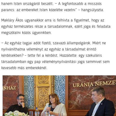
hanem Isten országáról beszélt. − A legfontosabb a missziós
parancs: az embereket Isten közelébe vezetni” – hangsúlyozta.
Makláry Ákos ugyanakkor arra is felhívta a figyelmet, hogy az
egyház természetes része a társadalomnak, ezért joga és feladata
megszólalni közös ügyeinkben.
− Az egyház tagjai adót fizető, szavazó állampolgárok. Miért ne
nyilváníthatna véleményt az egyház a társadalmat érintő
kérdésekben? – tette fel a kérdést. Hozzátette: egy szekuláris
társadalomban egy pap véleménynyilvánítási joga semmivel sem
kevesebb más emberekénél.