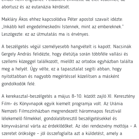
abortusz és az eutanázia kérdését.
Makláry Ákos ehhez kapcsolódva Péter apostol szavait idézte:
„Inkább kell engedelmeskedni Istennek, mint az embereknek.”
Leszögezte: ez az útmutatás ma is érvényes.
A beszélgetés végül személyesebb hangvételt is kapott. Nacsinák
Gergely András felidézte, hogy életútja során többféle vallási és
szellemi közeggel találkozott, mielőtt az ortodox egyházban találta
meg a helyét. Úgy vélte, ez a tapasztalat segíti abban, hogy
nyitottabban és nagyobb megértéssel közelítsen a másként
gondolkodók felé.
A kerekasztal-beszélgetés a május 8–10. között zajló XI. Keresztény
Film- és Könyvnapok egyik kiemelt programja volt. Az Uránia
Nemzeti Filmszínházban megrendezett háromnapos fesztivál
lélekemelő filmekkel, gondolatébresztő beszélgetésekkel és
könyvvásárral várta az érdeklődőket. Az idei rendezvény mottója – A
szeretet öröksége – jól összefoglalta azt a küldetést, amely a