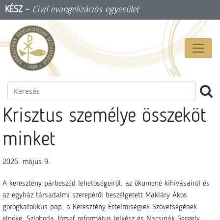
KÉSZ
-
Civil evangelizációs egyesület
Krisztus személye összeköt
minket
2026. május 9.
A keresztény párbeszéd lehetőségeiről, az ökumené kihívásairól és
az egyház társadalmi szerepéről beszélgetett Makláry Ákos
görögkatolikus pap, a Keresztény Értelmiségiek Szövetségének
elnöke, Szloboda József református lelkész és Nacsinák Gergely