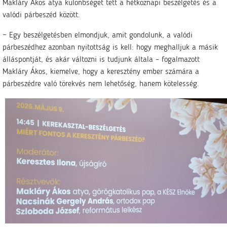
Makláry Ákos atya különbséget tett a hétköznapi beszélgetés és a
valódi párbeszéd között.
− Egy beszélgetésben elmondjuk, amit gondolunk, a valódi
párbeszédhez azonban nyitottság is kell: hogy meghalljuk a másik
álláspontját, és akár változni is tudjunk általa – fogalmazott
Makláry Ákos, kiemelve, hogy a keresztény ember számára a
párbeszédre való törekvés nem lehetőség, hanem kötelesség.