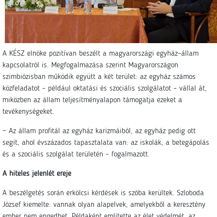
A KÉSZ elnöke pozitívan beszélt a magyarországi egyház–állam
kapcsolatról is. Megfogalmazása szerint Magyarországon
szimbiózisban működik együtt a két terület: az egyház számos
közfeladatot – például oktatási és szociális szolgálatot – vállal át,
miközben az állam teljesítményalapon támogatja ezeket a
tevékenységeket.
− Az állam profitál az egyház karizmáiból, az egyház pedig ott
segít, ahol évszázados tapasztalata van: az iskolák, a betegápolás
és a szociális szolgálat területén – fogalmazott.
A hiteles jelenlét ereje
A beszélgetés során erkölcsi kérdések is szóba kerültek. Szloboda
József kiemelte: vannak olyan alapelvek, amelyekből a keresztény
ember nem engedhet. Példaként említette az élet védelmét, az