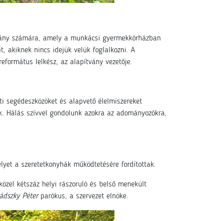
pítvány számára, amely a munkácsi gyermekkórházban
, akiknek nincs idejük velük foglalkozni. A
eformátus lelkész, az alapítvány vezetője.
i segédeszközöket és alapvető élelmiszereket
nk. Hálás szívvel gondolunk azokra az adományozókra,
lyet a szeretetkonyhák működtetésére fordítottak.
özel kétszáz helyi rászoruló és belső menekült
ádszky Péter
parókus, a szervezet elnöke.