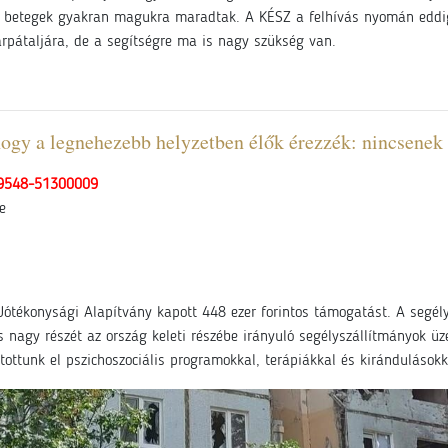
betegek gyakran magukra maradtak. A KÉSZ a felhívás nyomán eddig tö
árpátaljára, de a segítségre ma is nagy szükség van.
ogy a legnehezebb helyzetben élők érezzék: nincsenek 
9548-51300009
e
Jótékonysági Alapítvány kapott 448 ezer forintos támogatást. A segély
 nagy részét az ország keleti részébe irányuló segélyszállítmányok ü
utottunk el pszichoszociális programokkal, terápiákkal és kirándulások