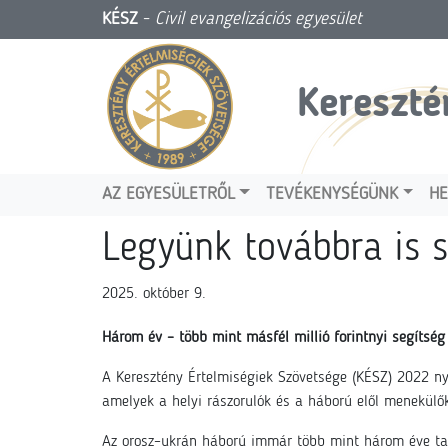
KÉSZ
-
Civil evangelizációs egyesület
Kereszté
AZ EGYESÜLETRŐL
TEVÉKENYSÉGÜNK
HE
Legyünk továbbra is 
2025. október 9.
Három év – több mint másfél millió forintnyi segítség
A Keresztény Értelmiségiek Szövetsége (KÉSZ) 2022 ny
amelyek a helyi rászorulók és a háború elől menekülők
Az orosz–ukrán háború immár több mint három éve tart