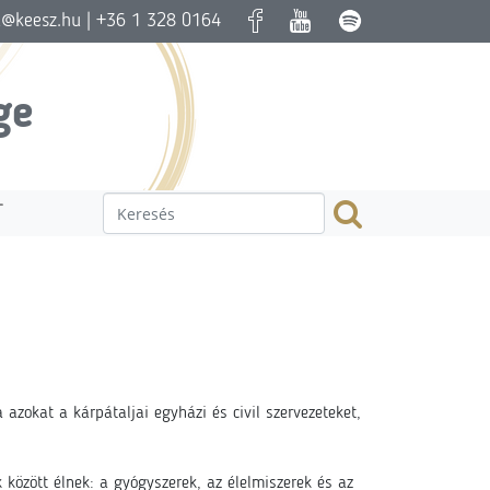
a@keesz.hu
| +36 1 328 0164
ge
T
zokat a kárpátaljai egyházi és civil szervezeteket,
özött élnek: a gyógyszerek, az élelmiszerek és az