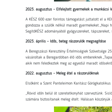
2023. augusztus – Elfelejtett gyermekek a munkácsi 
A KÉSZ 600 ezer forintos támogatást juttatott el a K
gondozza a szülők nélkül maradt gyermekeket.„Napi hat–
SegítőKÉSZ adományából gyógyszereket, tápszereket, ső
2023. április – Idős, beteg rászorulók megsegítése
A Beregszászi Keresztény Értelmiségiek Szövetsége 25
vásároltak a Beregardóban élő idős embereknek.„Tapas
akik nem feledkeztek meg az egyedül maradt idősekrő
2022. augusztus – Meleg étel a rászorulóknak
Elsőként a Szent Panteleimon Karitász Görögkatolikus
„Rövid időn belül öt szeretetkonyhát szerveztünk: Si
számára biztosítanak meleg ételt. Hálásan köszönjük