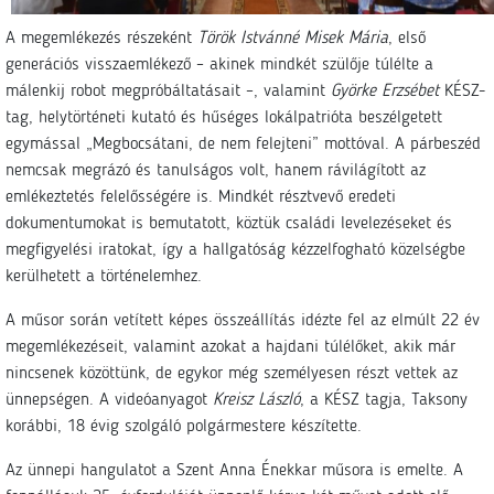
A megemlékezés részeként
Török Istvánné Misek Mária
, első
generációs visszaemlékező – akinek mindkét szülője túlélte a
málenkij robot megpróbáltatásait –, valamint
Györke Erzsébet
KÉSZ-
tag, helytörténeti kutató és hűséges lokálpatrióta beszélgetett
egymással „Megbocsátani, de nem felejteni” mottóval. A párbeszéd
nemcsak megrázó és tanulságos volt, hanem rávilágított az
emlékeztetés felelősségére is. Mindkét résztvevő eredeti
dokumentumokat is bemutatott, köztük családi levelezéseket és
megfigyelési iratokat, így a hallgatóság kézzelfogható közelségbe
kerülhetett a történelemhez.
A műsor során vetített képes összeállítás idézte fel az elmúlt 22 év
megemlékezéseit, valamint azokat a hajdani túlélőket, akik már
nincsenek közöttünk, de egykor még személyesen részt vettek az
ünnepségen. A videóanyagot
Kreisz László
, a KÉSZ tagja, Taksony
korábbi, 18 évig szolgáló polgármestere készítette.
Az ünnepi hangulatot a Szent Anna Énekkar műsora is emelte. A