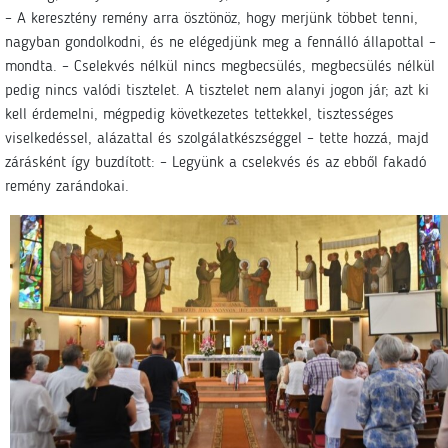
– A keresztény remény arra ösztönöz, hogy merjünk többet tenni,
nagyban gondolkodni, és ne elégedjünk meg a fennálló állapottal –
mondta. – Cselekvés nélkül nincs megbecsülés, megbecsülés nélkül
pedig nincs valódi tisztelet. A tisztelet nem alanyi jogon jár; azt ki
kell érdemelni, mégpedig következetes tettekkel, tisztességes
viselkedéssel, alázattal és szolgálatkészséggel – tette hozzá, majd
zárásként így buzdított: – Legyünk a cselekvés és az ebből fakadó
remény zarándokai.