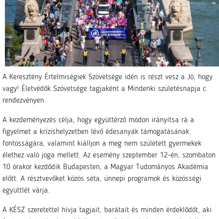
A Keresztény Értelmiségiek Szövetsége idén is részt vesz a Jó, hogy
vagy! Életvédők Szövetsége tagjaként a Mindenki születésnapja c.
rendezvényen.
A kezdeményezés célja, hogy együttérző módon irányítsa rá a
figyelmet a krízishelyzetben lévő édesanyák támogatásának
fontosságára, valamint kiálljon a meg nem született gyermekek
élethez való joga mellett. Az esemény szeptember 12-én, szombaton
10 órakor kezdődik Budapesten, a Magyar Tudományos Akadémia
előtt. A résztvevőket közös séta, ünnepi programok és közösségi
együttlét várja.
A KÉSZ szeretettel hívja tagjait, barátait és minden érdeklődőt, aki