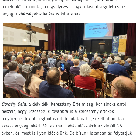
remélünk” – mondta, hangsúlyozva, hogy a kisebbségi lét és az
anyagi nehézségek ellenére is kitartanak.
Borbély Béla
, a délvidéki Keresztény Értelmiségi Kör elnöke arról
beszélt, hogy közösségük továbbra is a keresztény értékek
megőrzését tekinti legfontosabb feladatának. „Ki kell állnunk a
kereszténységünkért. Voltak már nehéz időszakok az elmúlt 25
évben, és most is ilyen időt élünk. De bízunk Istenben és folytatjuk