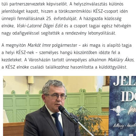
túli partnerszervezetek képviselőit. A helyszínválasztás különös
jelentőséget kapott, hiszen a törökszentmiklósi KÉSZ-csoport idén
ünnepli fennállásának 25. évfordulóját. A házigazda közösség
elnöke,
Viski-Latorné Dögei Edit
és a csoport tagjai egész hétvégén
nagy odafigyeléssel segítették a rendezvény lebonyolítását.
A megnyitón
Markót Imre
polgármester – aki maga is alapító tagja
a helyi KÉSZ-nek – személyes hangú köszöntőben idézte fel a
kezdeteket. A Városházán tartott ünnepélyes alkalmon
Makláry Ákos
,
a KÉSZ elnöke családi találkozóhoz hasonlította a küldöttgyűlést.