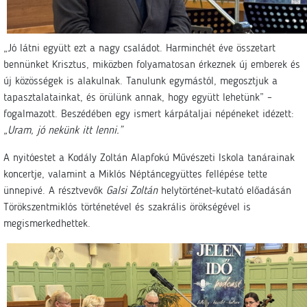
„Jó látni együtt ezt a nagy családot. Harminchét éve összetart
bennünket Krisztus, miközben folyamatosan érkeznek új emberek és
új közösségek is alakulnak. Tanulunk egymástól, megosztjuk a
tapasztalatainkat, és örülünk annak, hogy együtt lehetünk” –
fogalmazott. Beszédében egy ismert kárpátaljai népéneket idézett:
„Uram, jó nekünk itt lenni.”
A nyitóestet a Kodály Zoltán Alapfokú Művészeti Iskola tanárainak
koncertje, valamint a Miklós Néptáncegyüttes fellépése tette
ünnepivé. A résztvevők
Galsi Zoltán
helytörténet-kutató előadásán
Törökszentmiklós történetével és szakrális örökségével is
megismerkedhettek.