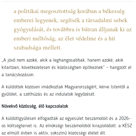
a politikai megosztottság korában a békesség
emberei legyenek, segítsék a társadalmi sebek
gyógyulását, és továbbra is bátran álljanak ki az
emberi méltóság, az élet védelme és a hit
szabadsága mellett.
„A jövő nem azoké, akik a leghangosabbak, hanem azoké, akik
kitartóan, következetesen és közösségben építkeznek” – hangzott el
a tanácskozáson.
A küldöttek közösen imádkoztak Magyarországért, kérve Istentől a
gyűlölet, a széthúzás és az indulatok legyőzését.
Növekvő közösség, élő kapcsolatok
A küldöttgyűlésen elfogadták az egyesület beszámolóit és a 2026-
os költségtervet is. Az elnökségi beszámolóból kirajzolódott: a KÉSZ
az elmúlt évben is aktív, sokszínű közösségi életet élt.