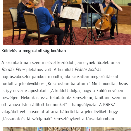
Küldetés a megosztottság korában
A szombati nap szentmisével kezdődött, amelynek főcelebránsa
Bordás Péter
plébános volt. A homíliát
Fekete András
hajdúszoboszlói parókus mondta, aki szokatlan megszólítással
fordult a jelenlévőkhöz: „Krisztusban barátaim.” Mint mondta, Jézus
is így nevezte apostolait. „A küldött dolga, hogy a küldő nevében
beszéljen. Nekünk is ez a feladatunk: keresztelni, tanítani, szeretni
ott, ahová Isten állított bennünket” – hangsúlyozta. A KRESZ
világából vett hasonlattal arra bátorította a jelenlévőket, hogy
„lássanak és látszódjanak” keresztényként a társadalomban.