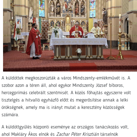
A küldöttek megkoszorúzták a város Mindszenty-emlékművét is. A
szobor azon a téren áll, ahol egykor Mindszenty József bíboros,
hercegprímás celebrált szentmisét. A közös főhajtás egyszerre volt
tisztelgés a hitvalló egyházfő előtt és megerősítése annak a lelki
örökségnek, amely ma is irányt mutat a keresztény közösségek
számára.
A küldöttgyűlés központi eseménye az országos tanácskozás volt,
ahol Makláry Ákos elnök és
Zachar Péter Krisztián
társelnök