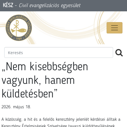
KÉSZ
-
Civil evangelizációs egyesület
„Nem kisebbségben
vagyunk, hanem
küldetésben”
2026. május 18.
A közösség, a hit és a felelős keresztény jelenlét kérdései álltak a
Keresztény Értelmiségiek Szövetsége tavaszi küldöttgyűlésének