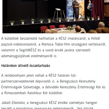
A küldöttek beszámolót hallhattak a KÉSZ imaláncáról, a Hitből
pajzsot-videósorozatról, a Romzsa Tódor-film országjáró vetítéseiről,
valamint a SegítőKÉSZ és a covid-árvák javára szervezett
adománygyűjtések eredményeiről is.
Határokon átívelő összetartozás
A rendezvényen jelen voltak a KÉSZ határon túli
partnerszervezeteinek képviselői is: a Beregszászi Keresztény
Értelmiségiek Szövetsége, a délvidéki Keresztény Értelmiségi Kör és
a Rimaszombati Katolikus Kör küldöttei.
Jakab Eleonóra
, a beregszászi KÉSZ elnöke személyes hangon
beszélt a kárpátaljai magyarság nehézségeiről. „Van hitünk,