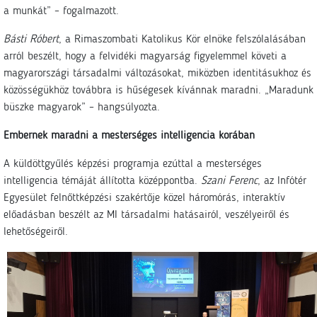
a munkát” – fogalmazott.
Básti Róbert
, a Rimaszombati Katolikus Kör elnöke felszólalásában
arról beszélt, hogy a felvidéki magyarság figyelemmel követi a
magyarországi társadalmi változásokat, miközben identitásukhoz és
közösségükhöz továbbra is hűségesek kívánnak maradni. „Maradunk
büszke magyarok” – hangsúlyozta.
Embernek maradni a mesterséges intelligencia korában
A küldöttgyűlés képzési programja ezúttal a mesterséges
intelligencia témáját állította középpontba.
Szani Ferenc
, az Infótér
Egyesület felnőttképzési szakértője közel háromórás, interaktív
előadásban beszélt az MI társadalmi hatásairól, veszélyeiről és
lehetőségeiről.