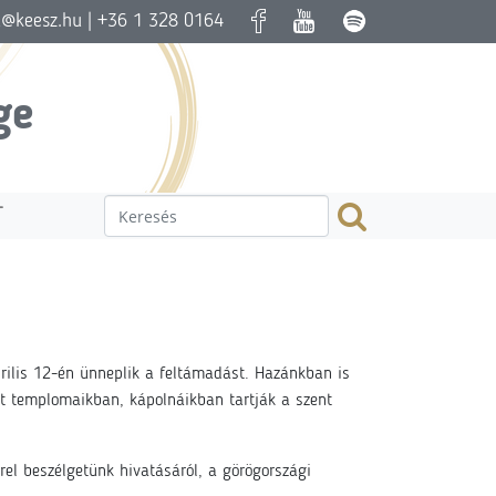
a@keesz.hu
| +36 1 328 0164
ge
T
prilis 12-én ünneplik a feltámadást. Hazánkban is
át templomaikban, kápolnáikban tartják a szent
rel beszélgetünk hivatásáról, a görögországi