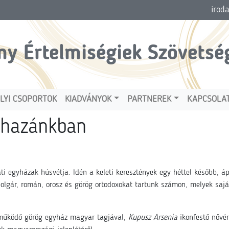
irod
ny Értelmiségiek Szövetsé
LYI CSOPORTOK
KIADVÁNYOK
PARTNEREK
KAPCSOLA
 hazánkban
ti egyházak húsvétja. Idén a keleti keresztények egy héttel később, á
olgár, román, orosz és görög ortodoxokat tartunk számon, melyek saj
 működő görög egyház magyar tagjával,
Kupusz Arsenia
ikonfestő nővér