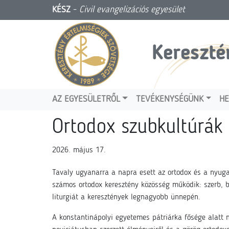
KÉSZ
-
Civil evangelizációs egyesület
Kereszté
AZ EGYESÜLETRŐL
TEVÉKENYSÉGÜNK
HE
Ortodox szubkultúrák
2026. május 17.
Tavaly ugyanarra a napra esett az ortodox és a nyuga
számos ortodox keresztény közösség működik: szerb, b
liturgiát a keresztények legnagyobb ünnepén.
A konstantinápolyi egyetemes pátriárka fősége alatt