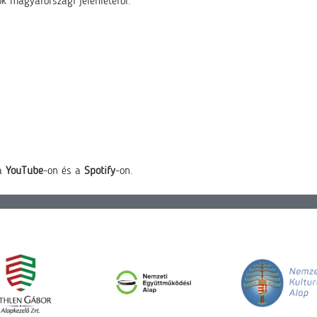
k magyarországi jelenlétéről.
 a
YouTube
-on és a
Spotify
-on.