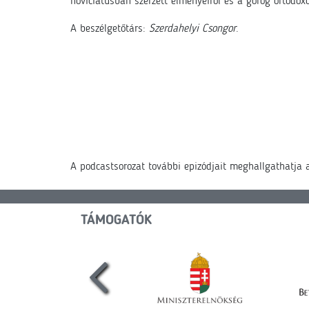
noviciátusban szerzett élményeiről és a görög ortodoxo
A beszélgetőtárs:
Szerdahelyi Csongor
.
A podcastsorozat további epizódjait meghallgathatja
TÁMOGATÓK