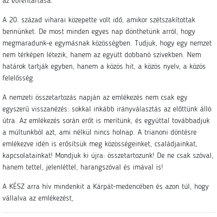
az ébrentartása.
A 20. század viharai közepette volt idő, amikor szétszakítottak
bennünket. De most minden egyes nap dönthetünk arról, hogy
megmaradunk-e egymásnak közösségben. Tudjuk, hogy egy nemzet
nem térképen létezik, hanem az együtt dobbanó szívekben. Nem
határok tartják egyben, hanem a közös hit, a közös nyelv, a közös
felelősség.
A nemzeti összetartozás napján az emlékezés nem csak egy
egyszerű visszanézés: sokkal inkább irányválasztás az előttünk álló
útra. Az emlékezés során erőt is merítünk, és egyúttal továbbadjuk
a múltunkból azt, ami nélkül nincs holnap. A trianoni döntésre
emlékezve idén is erősítsük meg közösségeinket, családjainkat,
kapcsolatainkat! Mondjuk ki újra: összetartozunk! De ne csak szóval,
hanem tettel, jelenléttel, harangszóval és imával is!
A KÉSZ arra hív mindenkit a Kárpát-medencében és azon túl, hogy
vállalva az emlékezést,