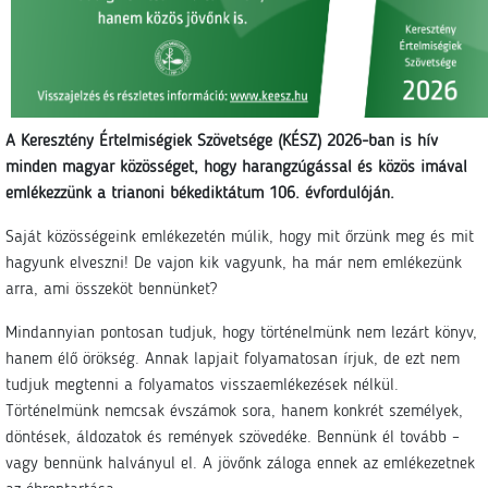
A Keresztény Értelmiségiek Szövetsége (KÉSZ) 2026-ban is hív
minden magyar közösséget, hogy harangzúgással és közös imával
emlékezzünk a trianoni békediktátum 106. évfordulóján.
Saját közösségeink emlékezetén múlik, hogy mit őrzünk meg és mit
hagyunk elveszni! De vajon kik vagyunk, ha már nem emlékezünk
arra, ami összeköt bennünket?
Mindannyian pontosan tudjuk, hogy történelmünk nem lezárt könyv,
hanem élő örökség. Annak lapjait folyamatosan írjuk, de ezt nem
tudjuk megtenni a folyamatos visszaemlékezések nélkül.
Történelmünk nemcsak évszámok sora, hanem konkrét személyek,
döntések, áldozatok és remények szövedéke. Bennünk él tovább –
vagy bennünk halványul el. A jövőnk záloga ennek az emlékezetnek