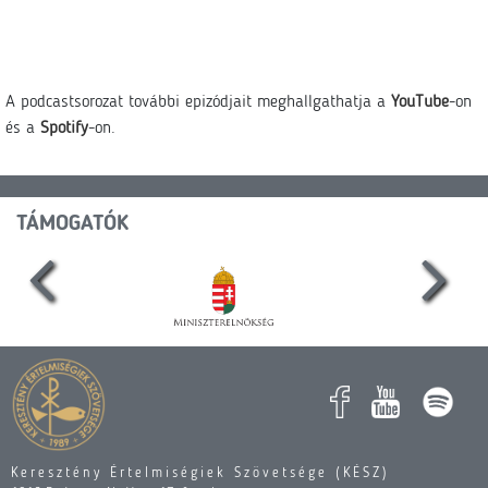
A podcastsorozat további epizódjait meghallgathatja a
YouTube
-on
és a
Spotify
-on.
TÁMOGATÓK
Keresztény Értelmiségiek Szövetsége (KÉSZ)