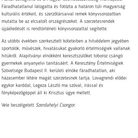
Fáradhatatlanul látogatta és fotózta a határon túli magyarság
kulturális értékeit, és szerzőtársaival remek könyvsorozatban
mutatta be az elcsatolt országrészeket. A szerzetesrendek
újjáéledését is rendtörténeti könyvsorozattal segítette.
Az utóbbi években szerkesztett köteteiben a hitvédelem jegyében
sportolók, művészek, hivatásukat gyakorló értelmiségiek vallanak
hitükről. Alapítványi elnökként keresztszülőket toboroz csángó
gyermekek anyanyelvi tanításáért. A Keresztény Értelmiségiek
Szövetsége Budapest II. kerületi elnöke fáradhatatlan, aki
házasember létére magát szerzetesnek tartja. Lovagrendi elődei
egykor karddal, Legeza László ma szóval, írással és
fényképezőgéppel áll ki Krisztus ügye mellett.
Vele beszélgetett
Szerdahelyi Csongor
.