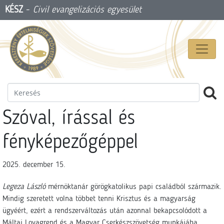
KÉSZ
-
Civil evangelizációs egyesület
Szóval, írással és
fényképezőgéppel
2025. december 15.
Legeza László
mérnöktanár görögkatolikus papi családból származik.
Mindig szeretett volna többet tenni Krisztus és a magyarság
ügyéért, ezért a rendszerváltozás után azonnal bekapcsolódott a
Máltai Lovagrend és a Magyar Cserkészszövetség munkájába.