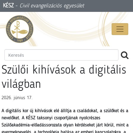
KÉSZ
-
Civil evangelizációs egyesület
Szülői kihívások a digitális
világban
2026. június 17.
A digitális kor új kihívások elé állítja a családokat, a szülőket és a
nevelőket. A KÉSZ taksonyi csoportjának nyolcrészes
Szülőakadémia-előadássorozata olyan kérdéseket járt körül, mint a
gyermeknevelés, a technológia hatása az emberi kapcsolatokra, a