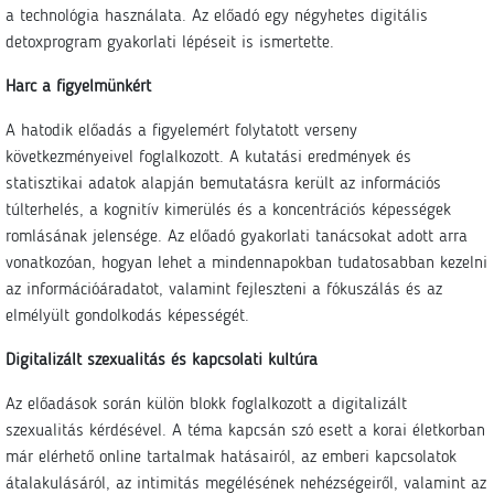
a technológia használata. Az előadó egy négyhetes digitális
detoxprogram gyakorlati lépéseit is ismertette.
Harc a figyelmünkért
A hatodik előadás a figyelemért folytatott verseny
következményeivel foglalkozott. A kutatási eredmények és
statisztikai adatok alapján bemutatásra került az információs
túlterhelés, a kognitív kimerülés és a koncentrációs képességek
romlásának jelensége. Az előadó gyakorlati tanácsokat adott arra
vonatkozóan, hogyan lehet a mindennapokban tudatosabban kezelni
az információáradatot, valamint fejleszteni a fókuszálás és az
elmélyült gondolkodás képességét.
Digitalizált szexualitás és kapcsolati kultúra
Az előadások során külön blokk foglalkozott a digitalizált
szexualitás kérdésével. A téma kapcsán szó esett a korai életkorban
már elérhető online tartalmak hatásairól, az emberi kapcsolatok
átalakulásáról, az intimitás megélésének nehézségeiről, valamint az