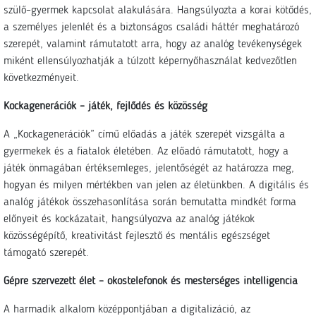
szülő–gyermek kapcsolat alakulására. Hangsúlyozta a korai kötődés,
a személyes jelenlét és a biztonságos családi háttér meghatározó
szerepét, valamint rámutatott arra, hogy az analóg tevékenységek
miként ellensúlyozhatják a túlzott képernyőhasználat kedvezőtlen
következményeit.
Kockagenerációk – játék, fejlődés és közösség
A „Kockagenerációk” című előadás a játék szerepét vizsgálta a
gyermekek és a fiatalok életében. Az előadó rámutatott, hogy a
játék önmagában értéksemleges, jelentőségét az határozza meg,
hogyan és milyen mértékben van jelen az életünkben. A digitális és
analóg játékok összehasonlítása során bemutatta mindkét forma
előnyeit és kockázatait, hangsúlyozva az analóg játékok
közösségépítő, kreativitást fejlesztő és mentális egészséget
támogató szerepét.
Gépre szervezett élet – okostelefonok és mesterséges intelligencia
A harmadik alkalom középpontjában a digitalizáció, az