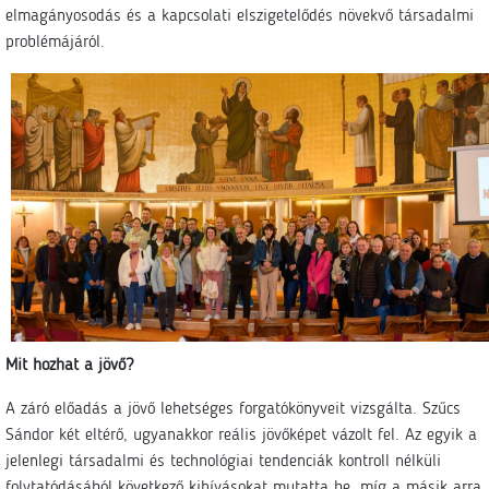
elmagányosodás és a kapcsolati elszigetelődés növekvő társadalmi
problémájáról.
Mit hozhat a jövő?
A záró előadás a jövő lehetséges forgatókönyveit vizsgálta. Szűcs
Sándor két eltérő, ugyanakkor reális jövőképet vázolt fel. Az egyik a
jelenlegi társadalmi és technológiai tendenciák kontroll nélküli
folytatódásából következő kihívásokat mutatta be, míg a másik arra