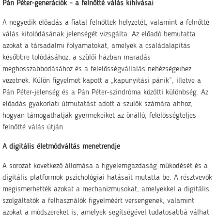
Pán Péter-generációk – a felnőtté válás kihívásai
A negyedik előadás a fiatal felnőttek helyzetét, valamint a felnőtté
válás kitolódásának jelenségét vizsgálta. Az előadó bemutatta
azokat a társadalmi folyamatokat, amelyek a családalapítás
későbbre tolódásához, a szülői házban maradás
meghosszabbodásához és a felelősségvállalás nehézségeihez
vezetnek. Külön figyelmet kapott a „kapunyitási pánik”, illetve a
Pán Péter-jelenség és a Pán Péter-szindróma közötti különbség. Az
előadás gyakorlati útmutatást adott a szülők számára ahhoz,
hogyan támogathatják gyermekeiket az önálló, felelősségteljes
felnőtté válás útján.
A digitális életmódváltás menetrendje
A sorozat következő állomása a figyelemgazdaság működését és a
digitális platformok pszichológiai hatásait mutatta be. A résztvevők
megismerhették azokat a mechanizmusokat, amelyekkel a digitális
szolgáltatók a felhasználók figyelméért versengenek, valamint
azokat a módszereket is, amelyek segítségével tudatosabbá válhat