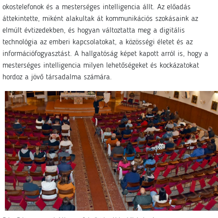
okostelefonok és a mesterséges intelligencia állt. Az előadás
áttekintette, miként alakultak át kommunikációs szokásaink az
elmúlt évtizedekben, és hogyan változtatta meg a digitális
technológia az emberi kapcsolatokat, a közösségi életet és az
információfogyasztást. A hallgatóság képet kapott arról is, hogy a
mesterséges intelligencia milyen lehetőségeket és kockázatokat
hordoz a jövő társadalma számára.