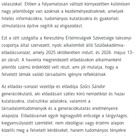
válaszokat. Ebben a folyamatosan változó környezetben különösen
nagy jelentősége van azoknak a kezdeményezéseknek, amelyek
hiteles információkra, tudományos kutatásokra és gyakorlati
útmutatásra építve segítik az eligazodást.
Ezt a célt szolgálta a Keresztény Értelmiségiek Szövetsége taksonyi
csoportja által szervezett, nyolc alkalomból álló Szülőakadémia-
előadássorozat, amely 2025 októberében indult, és 2026. május 13-
án zárult. A havonta megrendezett előadásokon alkalmanként
jelentős számú érdeklődő vett részt, ami jól mutatja, hogy a
felvetett témák valódi társadalmi igényre reflektálnak.
Az előadás-sorozat vezetője és előadója
Szűcs Sándor
generációkutató, aki előadásait széles körű nemzetközi és hazai
kutatásokra, statisztikai adatokra, valamint a
társadalomtudományok és a generációkutatás eredményeire
alapozza. Előadásainak egyik legnagyobb erőssége a tárgyilagos,
kiegyensúlyozott szemlélet: nem ideológiai vagy érzelmi alapon
közelíti meg a felvetett kérdéseket, hanem tudományos tényekre