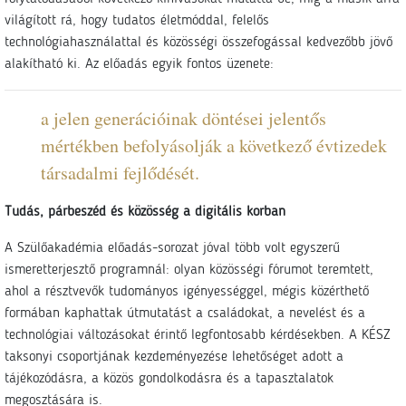
világított rá, hogy tudatos életmóddal, felelős
technológiahasználattal és közösségi összefogással kedvezőbb jövő
alakítható ki. Az előadás egyik fontos üzenete:
a jelen generációinak döntései jelentős
mértékben befolyásolják a következő évtizedek
társadalmi fejlődését.
Tudás, párbeszéd és közösség a digitális korban
A Szülőakadémia előadás-sorozat jóval több volt egyszerű
ismeretterjesztő programnál: olyan közösségi fórumot teremtett,
ahol a résztvevők tudományos igényességgel, mégis közérthető
formában kaphattak útmutatást a családokat, a nevelést és a
technológiai változásokat érintő legfontosabb kérdésekben. A KÉSZ
taksonyi csoportjának kezdeményezése lehetőséget adott a
tájékozódásra, a közös gondolkodásra és a tapasztalatok
megosztására is.