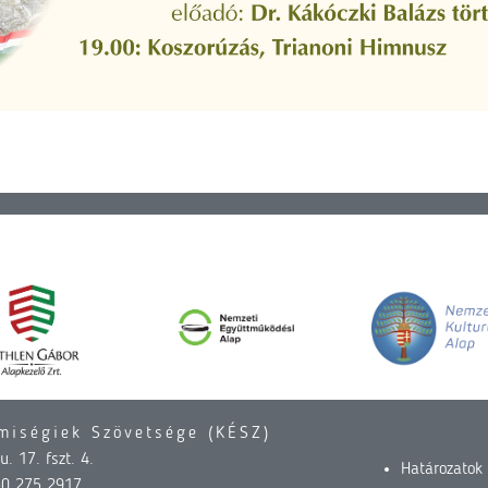
miségiek Szövetsége (KÉSZ)
. 17. fszt. 4.
Határozatok
30 275 2917