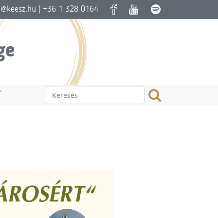
a@keesz.hu
| +36 1 328 0164
ge
T