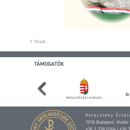
< Vissza
TÁMOGATÓK
Keresztény Értel
1016 Budapest, Aladár u
+36 1 328 0164 | +36 