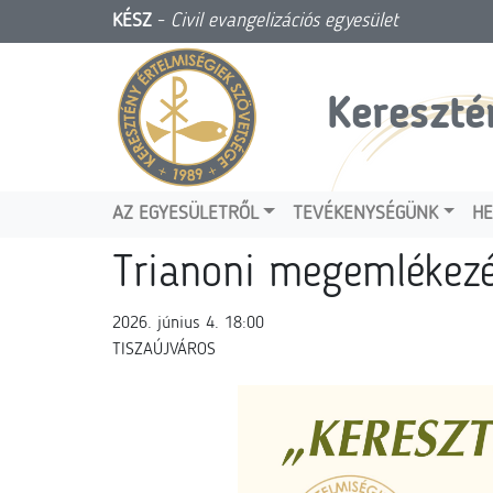
KÉSZ
-
Civil evangelizációs egyesület
Kereszté
AZ EGYESÜLETRŐL
TEVÉKENYSÉGÜNK
HE
Trianoni megemlékez
2026. június 4. 18:00
TISZAÚJVÁROS