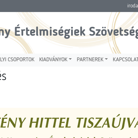
irod
ny Értelmiségiek Szövetsé
LYI CSOPORTOK
KIADVÁNYOK
PARTNEREK
KAPCSOLA
és